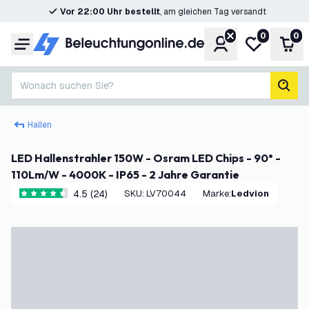
Vor 22:00 Uhr bestellt
, am gleichen Tag versandt
0
0
Konto
Meine Wunsc
War
Menü
Wonach suchen Sie?
Such
Hallen
LED Hallenstrahler 150W - Osram LED Chips - 90° -
110Lm/W - 4000K - IP65 - 2 Jahre Garantie
4.5 (24)
SKU
:
LV70044
Marke
:
Ledvion
4.5 Bewertungssterne