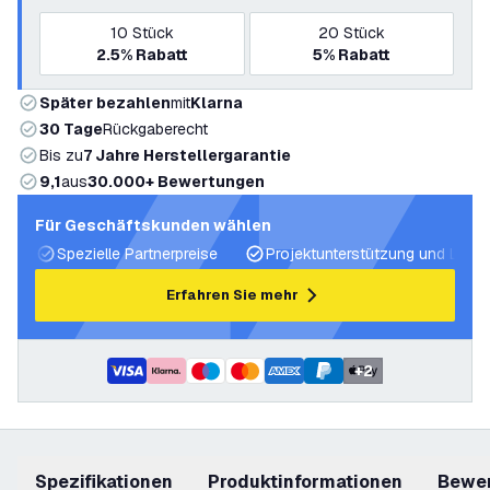
10
Stück
20
Stück
2.5%
Rabatt
5%
Rabatt
Später bezahlen
mit
Klarna
30 Tage
Rückgaberecht
Bis zu
7 Jahre Herstellergarantie
9,1
aus
30.000+ Bewertungen
Für Geschäftskunden wählen
Spezielle Partnerpreise
Projektunterstützung und Licht
Erfahren Sie mehr
+
2
Spezifikationen
Produktinformationen
Bewe