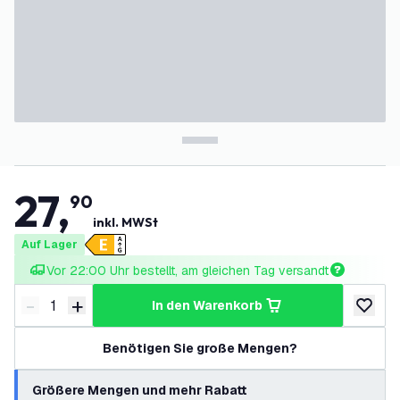
27
,
90
inkl. MWSt
Auf Lager
Vor 22:00 Uhr bestellt, am gleichen Tag versandt
-
+
in den Warenkorb
Menge verringern
Menge erhöhen
zur Wun
Benötigen Sie große Mengen?
Größere Mengen und mehr Rabatt