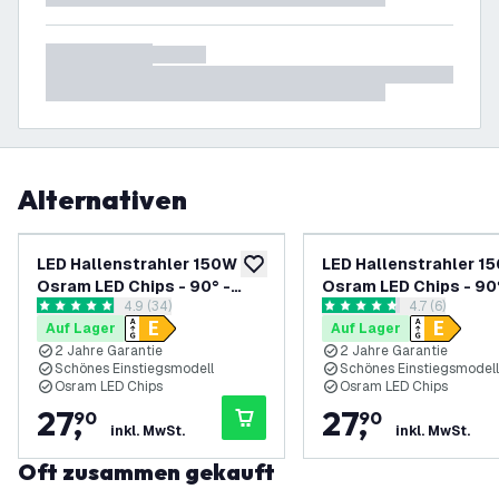
Alternativen
LED Hallenstrahler 150W -
LED Hallenstrahler 1
zur Wunschliste hinzufügen
Osram LED Chips - 90° -
Osram LED Chips - 90°
Bewertungsbereich öffnen
4.9 (34)
Bewertungsbe
4.7 (6)
110Lm/W - 6500K - IP65 - 2
110Lm/W - 3000K - IP6
4.9 Bewertungssterne
4.7 Bewertungssterne
Auf Lager
Auf Lager
Jahre Garantie
Jahre Garantie
2 Jahre Garantie
2 Jahre Garantie
Schönes Einstiegsmodell
Schönes Einstiegsmodell
Osram LED Chips
Osram LED Chips
27
,
27
,
90
90
inkl. MwSt.
inkl. MwSt.
Oft zusammen gekauft