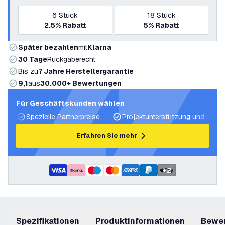
6
Stück
18
Stück
2.5%
Rabatt
5%
Rabatt
Später bezahlen
mit
Klarna
30 Tage
Rückgaberecht
Bis zu
7 Jahre Herstellergarantie
9,1
aus
30.000+ Bewertungen
Für Geschäftskunden wählen
Spezielle Partnerpreise
Projektunterstützung und Licht
Erfahren Sie mehr
+
2
Spezifikationen
Produktinformationen
Bewe