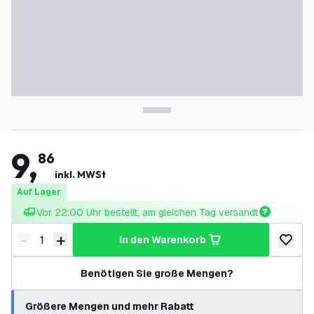
9
,
86
inkl. MWSt
Auf Lager
Vor 22:00 Uhr bestellt, am gleichen Tag versandt
-
+
in den Warenkorb
Menge verringern
Menge erhöhen
zur Wun
Benötigen Sie große Mengen?
Größere Mengen und mehr Rabatt