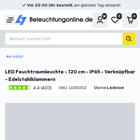
Vor 22:00 Uhr bestellt
, am gleichen Tag versandt
0
0
Konto
Meine Wunsc
War
Menü
Wonach suchen Sie?
Such
Hallen
LED Feuchtraumleuchte - 120 cm - IP65 - Verknüpfbar
- Edelstahlklammern
4.4 (403)
SKU
:
LV30002
Marke
:
Ledvion
4.4 Bewertungssterne