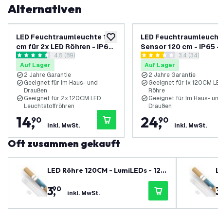
Alternativen
LED Feuchtraumleuchte 120
LED Feuchtraumleuch
zur Wunschliste hinzufügen
cm für 2x LED Röhren - IP65
Sensor 120 cm - IP65 
Bewertungsbereich öffnen
4.5 (89)
Bewertungsbe
3.4 (34)
- Edelstahlklammern
Edelstahlklammern
4.5 Bewertungssterne
3.4 Bewertungssterne
Auf Lager
Auf Lager
2 Jahre Garantie
2 Jahre Garantie
Geeignet für Im Haus- und
Geeignet für 1x 120CM L
Draußen
Röhre
Geeignet für 2x 120CM LED
Geeignet für Im Haus- u
Leuchtstoffröhren
Draußen
14
,
24
,
90
90
inkl. MwSt.
inkl. MwSt.
Oft zusammen gekauft
LED Röhre 120CM - LumiLEDs - 12W
- 4000K - 1920 Lumen - High Effici
3
,
90
ency
inkl. MwSt.