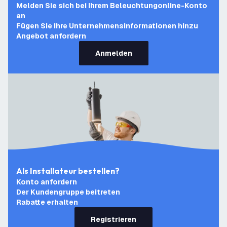
Melden Sie sich bei Ihrem Beleuchtungonline-Konto
an
Fügen Sie Ihre Unternehmensinformationen hinzu
Angebot anfordern
Anmelden
Als Installateur bestellen?
Konto anfordern
Der Kundengruppe beitreten
Rabatte erhalten
Registrieren