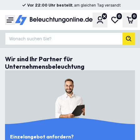
Vor 22:00 Uhr bestellt
, am gleichen Tag versandt
0
0
Konto
Meine Wunsc
War
Menü
Wonach suchen Sie?
Such
Wir sind Ihr Partner für
Unternehmensbeleuchtung
Einzelangebot anfordern?