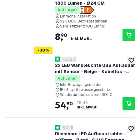
1800 Lumen - Ø24 CM
Auf Lager
Einfache Installation
>20.000 Betriebsstunden
Sehr effizient: 100 Lm/W
8
,
90
inkl. MwSt.
-
30
%
Bewertungsbereich öffnen
4.6
[
20
]
4.6 Bewertungssterne
zur W
2x LED Wandleuchte USB Aufladbar
mit Sensor - Beige – Kabellos –
4400 mAh Akku – Für den Innen-
Auf Lager
und Außenbereich geeignet
Inkl. Bewegungsmelder
IP44: spritzwassergeschützt
Wiederaufladbar über USB-C
54
,
90
78,43
inkl. MwSt.
Bewertungsbereich öffnen
5.0
[
1
]
5 Bewertungssterne
zur W
Dimmbare LED Aufbaustrahler -