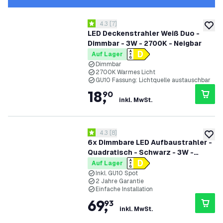
Bewertungsbereich öffnen
4.3
[
7
]
4.3 Bewertungssterne
zur W
LED Deckenstrahler Weiß Duo -
Dimmbar - 3W - 2700K - Neigbar
Auf Lager
Dimmbar
2700K Warmes Licht
GU10 Fassung: Lichtquelle austauschbar
18
,
90
inkl. MwSt.
Bewertungsbereich öffnen
4.3
[
8
]
4.3 Bewertungssterne
zur W
6x Dimmbare LED Aufbaustrahler -
Quadratisch - Schwarz - 3W -
2700K - Kippbar - IP20
Auf Lager
Inkl. GU10 Spot
2 Jahre Garantie
Einfache Installation
69
,
93
inkl. MwSt.