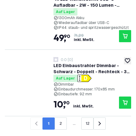
Aufladbar - 2W - 150 Lumen -
2700K - IP44 - Kabellos - 1300
Auf Lager
mAh Akku - Aluminium - Schwarz
1300mAh Akku
Wiederaufladbar über USB-C
IP44: staub- und spritzwassergeschützt
49
,
90
71,29
inkl. MwSt.
0.0
[
0
]
0 Bewertungssterne
zur W
LED Einbaustrahler Dimmbar -
Schwarz - Doppelt - Rechteck - 3W
- 2700K - 345 Lumen - 185x100mm
Auf Lager
Dimmbar
Einbaudurchmesser: 170x85 mm
Einbautiefe: 92 mm
10
,
90
inkl. MwSt.
1
2
...
12
Zurück
Weiter