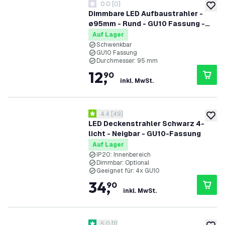
0.0
[
0
]
0 Bewertungssterne
zur W
Dimmbare LED Aufbaustrahler -
ø95mm - Rund - GU10 Fassung -
Weiß - Schwenkbar
Auf Lager
Schwenkbar
GU10 Fassung
Durchmesser: 95 mm
12
,
90
inkl. MwSt.
Bewertungsbereich öffnen
4.4
[
49
]
4.4 Bewertungssterne
zur W
LED Deckenstrahler Schwarz 4-
licht - Neigbar - GU10-Fassung
Auf Lager
IP20: Innenbereich
Dimmbar: Optional
Geeignet für: 4x GU10
34
,
90
inkl. MwSt.
Bewertungsbereich öffnen
5.0
[
1
]