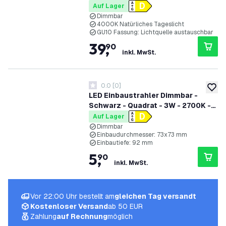
Auf Lager
Dimmbar
4000K Natürliches Tageslicht
GU10 Fassung: Lichtquelle austauschbar
39
,
90
inkl. MwSt.
0.0
[
0
]
0 Bewertungssterne
zur W
LED Einbaustrahler Dimmbar -
Schwarz - Quadrat - 3W - 2700K -
345 Lumen - 85x85mm
Auf Lager
Dimmbar
Einbaudurchmesser: 73x73 mm
Einbautiefe: 92 mm
5
,
90
inkl. MwSt.
Vor 22:00 Uhr bestellt am
gleichen Tag versandt
Kostenloser Versand
ab 50 EUR
Zahlung
auf Rechnung
möglich