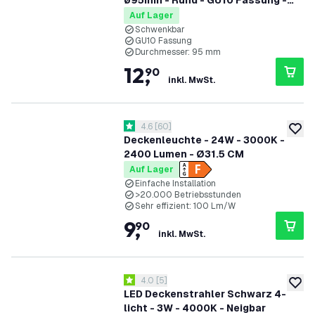
ø95mm - Rund - GU10 Fassung -
Schwarz - Schwenkbar
Auf Lager
Schwenkbar
GU10 Fassung
Durchmesser: 95 mm
12
,
90
inkl. MwSt.
Bewertungsbereich öffnen
4.6
[
60
]
4.6 Bewertungssterne
zur W
Deckenleuchte - 24W - 3000K -
2400 Lumen - Ø31.5 CM
Auf Lager
Einfache Installation
>20.000 Betriebsstunden
Sehr effizient: 100 Lm/W
9
,
90
inkl. MwSt.
Bewertungsbereich öffnen
4.0
[
5
]
4 Bewertungssterne
zur W
LED Deckenstrahler Schwarz 4-
licht - 3W - 4000K - Neigbar