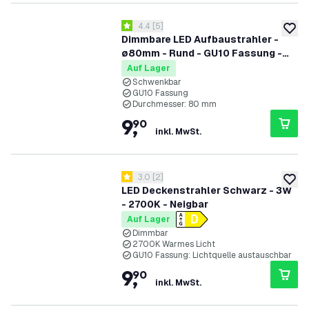
Bewertungsbereich öffnen
4.4
[
5
]
4.4 Bewertungssterne
zur W
Dimmbare LED Aufbaustrahler -
ø80mm - Rund - GU10 Fassung -
Weiß - Schwenkbar
Auf Lager
Schwenkbar
GU10 Fassung
Durchmesser: 80 mm
9
,
90
inkl. MwSt.
Bewertungsbereich öffnen
3.0
[
2
]
3 Bewertungssterne
zur W
LED Deckenstrahler Schwarz - 3W
- 2700K - Neigbar
Auf Lager
Dimmbar
2700K Warmes Licht
GU10 Fassung: Lichtquelle austauschbar
9
,
90
inkl. MwSt.