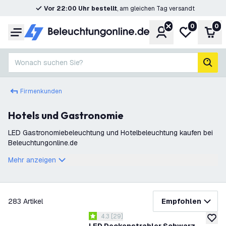
Vor 22:00 Uhr bestellt
, am gleichen Tag versandt
0
0
Konto
Meine Wunsc
War
Menü
Wonach suchen Sie?
Such
Firmenkunden
Hotels und Gastronomie
LED Gastronomiebeleuchtung und Hotelbeleuchtung kaufen bei
Beleuchtungonline.de
Mehr anzeigen
Filter
283
Artikel
Empfohlen
Bewertungsbereich öffnen
4.3
[
29
]
4.3 Bewertungssterne
zur W