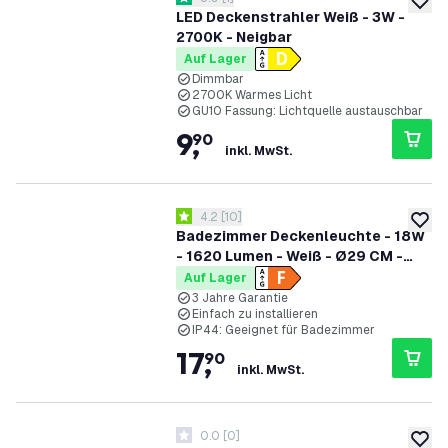
5 Bewertungssterne
zur W
LED Deckenstrahler Weiß - 3W -
2700K - Neigbar
Auf Lager
Dimmbar
2700K Warmes Licht
GU10 Fassung: Lichtquelle austauschbar
9
,
90
inkl. MwSt.
Bewertungsbereich öffnen
4.2
[
10
]
4.2 Bewertungssterne
zur W
Badezimmer Deckenleuchte - 18W
- 1620 Lumen - Weiß - Ø29 CM -
IP44 Wasserdicht - 2700K - LED
Auf Lager
Deckenleuchte
3 Jahre Garantie
Einfach zu installieren
IP44: Geeignet für Badezimmer
17
,
90
inkl. MwSt.
0.0
[
0
]
0 Bewertungssterne