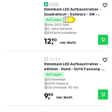
Bewertungsbereich öffnen
4.7
[
3
]
4.7 Bewertungssterne
zur W
Dimmbare LED Aufbaustrahler -
Quadratisch - Schwarz - 3W -
2700K - Kippbar - IP20
Auf Lager
Inkl. GU10 Spot
2 Jahre Garantie
Einfache Installation
12
,
90
inkl. MwSt.
0.0
[
0
]
0 Bewertungssterne
zur W
Dimmbare LED Aufbaustrahler -
ø80mm - Rund - GU10 Fassung -
Schwarz - Schwenkbar
Auf Lager
Schwenkbar
GU10 Fassung
Durchmesser: 80 mm
9
,
90
inkl. MwSt.