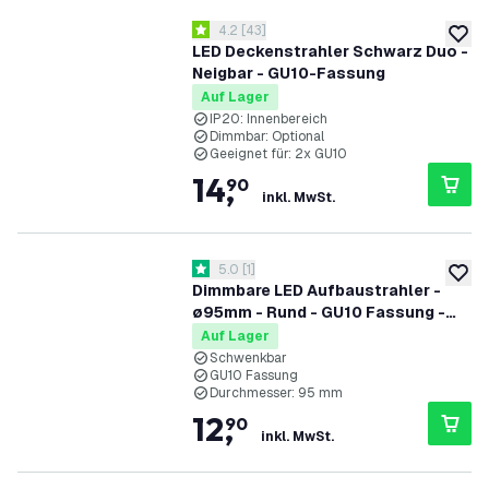
Bewertungsbereich öffnen
4.2
[
43
]
4.2 Bewertungssterne
zur W
LED Deckenstrahler Schwarz Duo -
Neigbar - GU10-Fassung
Auf Lager
IP20: Innenbereich
Dimmbar: Optional
Geeignet für: 2x GU10
14
,
90
inkl. MwSt.
Bewertungsbereich öffnen
5.0
[
1
]
5 Bewertungssterne
zur W
Dimmbare LED Aufbaustrahler -
ø95mm - Rund - GU10 Fassung -
Beige - Schwenkbar
Auf Lager
Schwenkbar
GU10 Fassung
Durchmesser: 95 mm
12
,
90
inkl. MwSt.