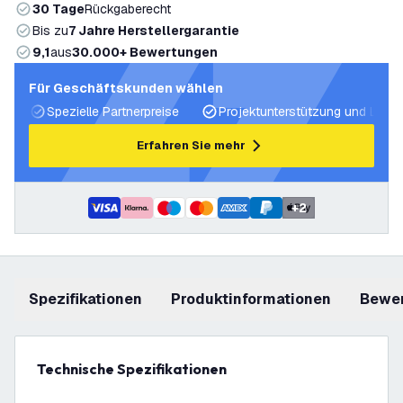
30 Tage
Rückgaberecht
Bis zu
7 Jahre Herstellergarantie
9,1
aus
30.000+ Bewertungen
Für Geschäftskunden wählen
Spezielle Partnerpreise
Projektunterstützung und Licht
Erfahren Sie mehr
+
2
Spezifikationen
Produktinformationen
Bewe
Technische Spezifikationen