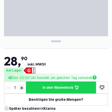
28
,
90
inkl. MWSt
Auf Lager
Vor 22:00 Uhr bestellt, am gleichen Tag versandt
-
+
in den Warenkorb
Menge verringern
Menge erhöhen
zur Wun
Benötigen Sie große Mengen?
Später bezahlen
mit
Klarna