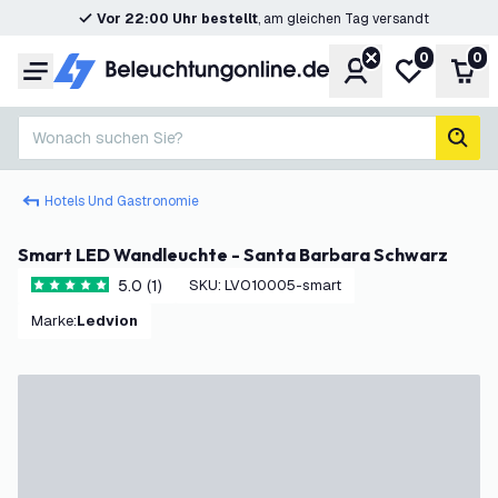
Vor 22:00 Uhr bestellt
, am gleichen Tag versandt
0
0
Konto
Meine Wunsc
War
Menü
Wonach suchen Sie?
Such
Hotels Und Gastronomie
Smart LED Wandleuchte - Santa Barbara Schwarz
5.0 (1)
SKU
:
LVO10005-smart
5 Bewertungssterne
Marke
:
Ledvion