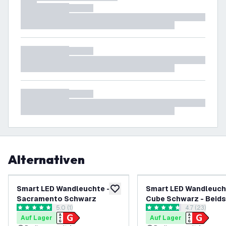
Alternativen
Smart LED Wandleuchte -
Smart LED Wandleuch
zur Wunschliste hinzufügen
Sacramento Schwarz
Cube Schwarz - 
Bewertungsbereich öffnen
5.0 (1)
Bewertungsbe
4.7 (23)
5 Bewertungssterne
4.7 Bewertungssterne
Auf Lager
Auf Lager