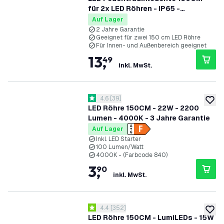
für 2x LED Röhren - IP65 -
Edelstahlklammern
Auf Lager
2 Jahre Garantie
Geeignet für zwei 150 cm LED Röhre
Für Innen- und Außenbereich geeignet
13
,
49
inkl. MwSt.
Bewertungsbereich öffnen
4.6
[
39
]
4.6 Bewertungssterne
zur W
LED Röhre 150CM - 22W - 2200
Lumen - 4000K - 3 Jahre Garantie
Auf Lager
Inkl. LED Starter
100 Lumen/Watt
4000K - (Farbcode 840)
3
,
90
inkl. MwSt.
Bewertungsbereich öffnen
4.4
[
352
]
4.4 Bewertungssterne
zur W
LED Röhre 150CM - LumiLEDs - 15W