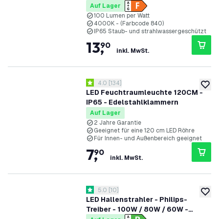
Inkl. LED Röhre
Auf Lager
100 Lumen per Watt
4000K - (Farbcode 840)
IP65 Staub- und strahlwassergeschützt
13
,
90
inkl. MwSt.
Bewertungsbereich öffnen
4.0
[
134
]
4 Bewertungssterne
zur W
LED Feuchtraumleuchte 120CM -
IP65 - Edelstahlklammern
Auf Lager
2 Jahre Garantie
Geeignet für eine 120 cm LED Röhre
Für Innen- und Außenbereich geeignet
7
,
90
inkl. MwSt.
Bewertungsbereich öffnen
5.0
[
10
]
5 Bewertungssterne
zur W
LED Hallenstrahler - Philips-
Treiber - 100W / 80W / 60W -