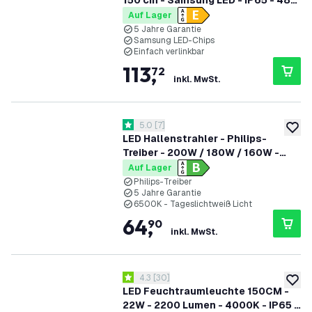
150 cm - Samsung LED - IP65 - 48W
- 130 lm/W - 6500K - Verlinkbar - 5
Auf Lager
Jahre Garantie
5 Jahre Garantie
Samsung LED-Chips
Einfach verlinkbar
113
,
72
inkl. MwSt.
Bewertungsbereich öffnen
5.0
[
7
]
5 Bewertungssterne
zur W
LED Hallenstrahler - Philips-
Treiber - 200W / 180W / 160W -
185lm/W - 6500K - IP65 - Dimmbar
Auf Lager
- 90° - 5 Jahre Garantie
Philips-Treiber
5 Jahre Garantie
6500K - Tageslichtweiß Licht
64
,
90
inkl. MwSt.
Bewertungsbereich öffnen
4.3
[
30
]
4.3 Bewertungssterne
zur W
LED Feuchtraumleuchte 150CM -
22W - 2200 Lumen - 4000K - IP65 -