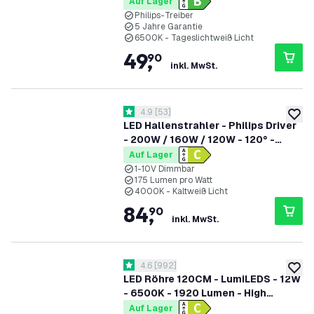
185lm/W - 6500K - IP65 - Dimmbar
Auf Lager
- 90° - 5 Jahre Garantie
Philips-Treiber
5 Jahre Garantie
6500K - Tageslichtweiß Licht
49
,
90
inkl. MwSt.
Bewertungsbereich öffnen
4.9
[
53
]
4.9 Bewertungssterne
zur W
LED Hallenstrahler - Philips Driver
- 200W / 160W / 120W - 120° -
175lm/W - 4000K - IP65 - Dimmbar
Auf Lager
- 5 Jahre Garantie - GS-geprüft
1-10V Dimmbar
175 Lumen pro Watt
4000K - Kaltweiß Licht
84
,
90
inkl. MwSt.
Bewertungsbereich öffnen
4.6
[
992
]
4.6 Bewertungssterne
zur W
LED Röhre 120CM - LumiLEDS - 12W
- 6500K - 1920 Lumen - High
Efficiency
Auf Lager