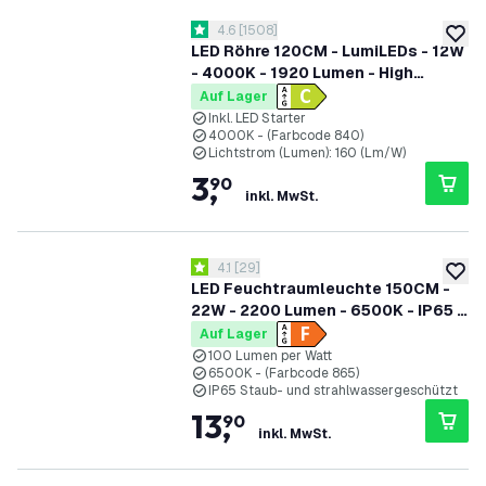
Bewertungsbereich öffnen
4.6
[
1508
]
4.6 Bewertungssterne
zur W
LED Röhre 120CM - LumiLEDs - 12W
- 4000K - 1920 Lumen - High
Efficiency
Auf Lager
Inkl. LED Starter
4000K - (Farbcode 840)
Lichtstrom (Lumen): 160 (Lm/W)
3
,
90
inkl. MwSt.
Bewertungsbereich öffnen
4.1
[
29
]
4.1 Bewertungssterne
zur W
LED Feuchtraumleuchte 150CM -
22W - 2200 Lumen - 6500K - IP65 -
Inkl. LED Röhre
Auf Lager
100 Lumen per Watt
6500K - (Farbcode 865)
IP65 Staub- und strahlwassergeschützt
13
,
90
inkl. MwSt.