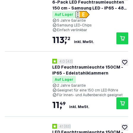
zur W
6-Pack LED Feuchtraumleuchten
150 cm - Samsung LED - IP65 - 48W
- 130 lm/W - 4000K - Verlinkbar - 5
Auf Lager
Jahre Garantie
5 Jahre Garantie
Samsung LED-Chips
Einfach verlinkbar
113
,
72
inkl. MwSt.
Bewertungsbereich öffnen
4.0
[
43
]
4 Bewertungssterne
zur W
LED Feuchtraumleuchte 150CM -
IP65 - Edelstahlklammern
Auf Lager
2 Jahre Garantie
Geeignet für eine 150 cm LED Röhre
Für Innen- und Außenbereich geeignet
11
,
49
inkl. MwSt.
Bewertungsbereich öffnen
4.1
[
63
]
4.1 Bewertungssterne
zur W
LED Feuchtraumleuchte 150CM -