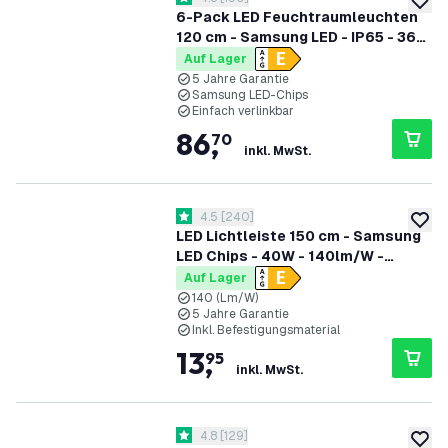
4.8 Bewertungssterne
zur W
6-Pack LED Feuchtraumleuchten
120 cm - Samsung LED - IP65 - 36W
- 130 lm/W - 4000K - Verlinkbar - 5
Auf Lager
Jahre Garantie
5 Jahre Garantie
Samsung LED-Chips
Einfach verlinkbar
86
,
70
inkl. MwSt.
Bewertungsbereich öffnen
4.5
[
240
]
4.5 Bewertungssterne
zur W
LED Lichtleiste 150 cm - Samsung
LED Chips - 40W - 140lm/W -
6500K - 5 Jahre Garantie
Auf Lager
140 (Lm/W)
5 Jahre Garantie
Inkl. Befestigungsmaterial
13
,
95
inkl. MwSt.
Bewertungsbereich öffnen
4.8
[
129
]
4.8 Bewertungssterne