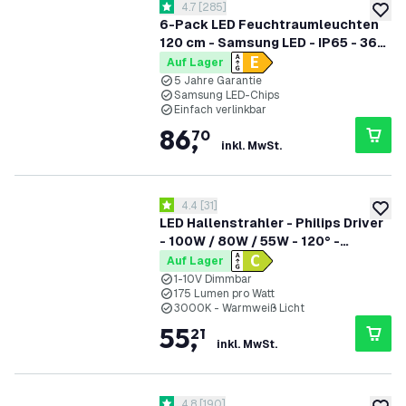
Bewertungsbereich öffnen
4.7
[
285
]
4.7 Bewertungssterne
zur W
6-Pack LED Feuchtraumleuchten
120 cm - Samsung LED - IP65 - 36W
- 130 lm/W - 6500K - Verlinkbar - 5
Auf Lager
Jahre Garantie
5 Jahre Garantie
Samsung LED-Chips
Einfach verlinkbar
86
,
70
inkl. MwSt.
Bewertungsbereich öffnen
4.4
[
31
]
4.4 Bewertungssterne
zur W
LED Hallenstrahler - Philips Driver
- 100W / 80W / 55W - 120° -
175lm/W - 3000K - IP65 - Dimmbar
Auf Lager
- 5 Jahre Garantie - GS-geprüft
1-10V Dimmbar
175 Lumen pro Watt
3000K - Warmweiß Licht
55
,
21
inkl. MwSt.
Bewertungsbereich öffnen
4.8
[
190
]