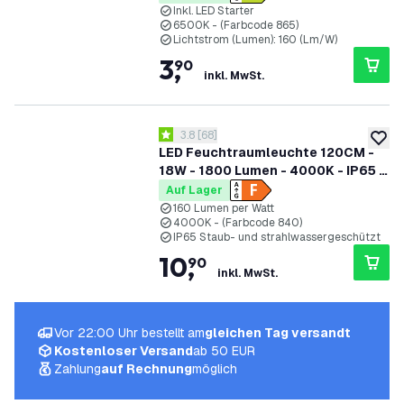
Inkl. LED Starter
6500K - (Farbcode 865)
Lichtstrom (Lumen): 160 (Lm/W)
3
,
90
inkl. MwSt.
Bewertungsbereich öffnen
3.8
[
68
]
3.8 Bewertungssterne
zur W
LED Feuchtraumleuchte 120CM -
18W - 1800 Lumen - 4000K - IP65 -
Inkl. LED Röhre
Auf Lager
160 Lumen per Watt
4000K - (Farbcode 840)
IP65 Staub- und strahlwassergeschützt
10
,
90
inkl. MwSt.
Vor 22:00 Uhr bestellt am
gleichen Tag versandt
Kostenloser Versand
ab 50 EUR
Zahlung
auf Rechnung
möglich