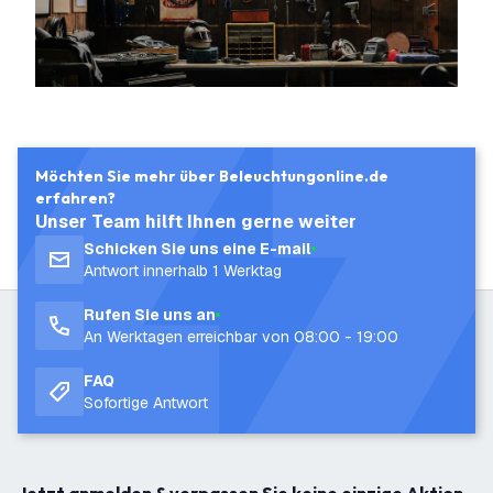
Möchten Sie mehr über Beleuchtungonline.de
erfahren?
Unser Team hilft Ihnen gerne weiter
Schicken Sie uns eine E-mail
Antwort innerhalb 1 Werktag
Rufen Sie uns an
An Werktagen erreichbar von 08:00 - 19:00
FAQ
Sofortige Antwort