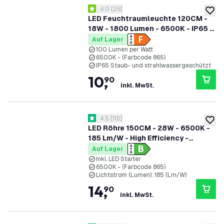
Bewertungsbereich öffnen
4.0
[
26
]
4 Bewertungssterne
zur W
LED Feuchtraumleuchte 120CM -
18W - 1800 Lumen - 6500K - IP65 -
Inkl. LED Röhre
Auf Lager
100 Lumen per Watt
6500K - (Farbcode 865)
IP65 Staub- und strahlwassergeschützt
10
,
90
inkl. MwSt.
Bewertungsbereich öffnen
4.5
[
115
]
4.5 Bewertungssterne
zur W
LED Röhre 150CM - 28W - 6500K -
185 Lm/W - High Efficiency -
Energieetikette B
Auf Lager
Inkl. LED Starter
6500K - (Farbcode 865)
Lichtstrom (Lumen): 185 (Lm/W)
14
,
90
inkl. MwSt.