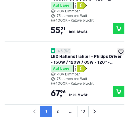
175lm/W - 4000K - IP65 - Dimmbar
Auf Lager
- 5 Jahre Garantie - GS-geprüft
1-10V Dimmbar
175 Lumen pro Watt
4000K - Kaltweiß Licht
55
,
21
inkl. MwSt.
Bewertungsbereich öffnen
4.5
[
52
]
4.5 Bewertungssterne
zur W
LED Hallenstrahler - Philips Driver
- 150W / 120W / 85W - 120° -
175lm/W - 4000K - IP65 - Dimmbar
Auf Lager
- 5 Jahre Garantie - GS-geprüft
1-10V Dimmbar
175 Lumen pro Watt
4000K - Kaltweiß Licht
67
,
96
inkl. MwSt.
1
2
...
13
Zurück
Weiter