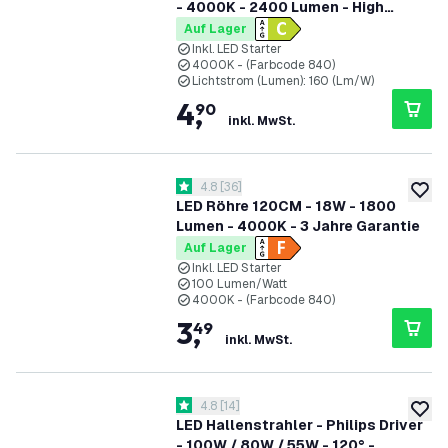
- 4000K - 2400 Lumen - High
Efficiency
Auf Lager
Inkl. LED Starter
4000K - (Farbcode 840)
Lichtstrom (Lumen): 160 (Lm/W)
4
,
90
inkl. MwSt.
Bewertungsbereich öffnen
4.8
[
36
]
4.8 Bewertungssterne
zur W
LED Röhre 120CM - 18W - 1800
Lumen - 4000K - 3 Jahre Garantie
Auf Lager
Inkl. LED Starter
100 Lumen/Watt
4000K - (Farbcode 840)
3
,
49
inkl. MwSt.
Bewertungsbereich öffnen
4.8
[
14
]
4.8 Bewertungssterne
zur W
LED Hallenstrahler - Philips Driver
- 100W / 80W / 55W - 120° -