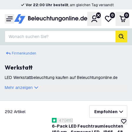
Vor 22:00 Uhr bestellt
, am gleichen Tag versandt
0
0
Konto
Meine Wunsc
War
Menü
Wonach suchen Sie?
Such
Firmenkunden
Werkstatt
LED Werkstattbeleuchtung kaufen auf Beleuchtungonline.de
Mehr anzeigen
Filter
292
Artikel
Empfohlen
Bewertungsbereich öffnen
4.7
[
415
]
4.7 Bewertungssterne
zur W
6-Pack LED Feuchtraumleuchten