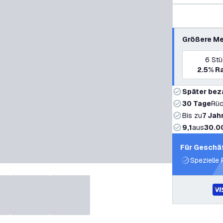
Größere Me
6
St
2.5%
Ra
Später bez
30 Tage
Rüc
Bis zu
7 Jah
9,1
aus
30.0
Für Geschä
Spezielle 