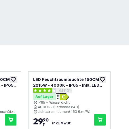
50CM -
LED Feuchtraumleuchte 150CM -
LE
zur Wunschliste hinzufügen
zur Wunschliste
- IP65 -
2x15W - 4000K - IP65 - Inkl. LED
15W
ch öffnen
Bewertungsbereich öffnen
4.1 (101)
Röhre
Rö
4.1 Bewertungssterne
4.5
Auf Lager
Au
IP65 – Wasserdicht
I
4000K - (Farbcode 840)
4
geschützt
Lichtstrom (Lumen): 160 (Lm/W)
L
29
,
2
90
inkl. MwSt.