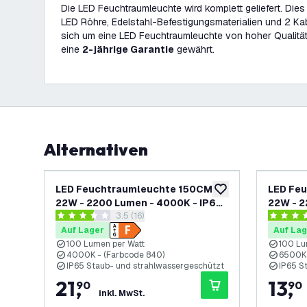
Die LED Feuchtraumleuchte wird komplett geliefert. Die
LED Röhre, Edelstahl-Befestigungsmaterialien und 2 K
sich um eine LED Feuchtraumleuchte von hoher Qualität
eine
2-jährige Garantie
gewährt.
Alternativen
LED Feuchtraumleuchte 150CM -
LED Fe
zur Wunschliste hinz
22W - 2200 Lumen - 4000K - IP65
22W - 2
Bewertungsbereich öffnen
3.5 (16)
- Inkl. 2x LED Röhre
Inkl. LE
3.5 Bewertungssterne
4.1 Bewer
Auf Lager
Auf Lag
100 Lumen per Watt
100 Lu
4000K - (Farbcode 840)
6500K 
IP65 Staub- und strahlwassergeschützt
IP65 S
21
,
13
,
90
90
inkl. MwSt.