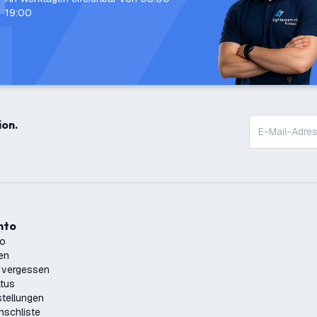
19:00
ion.
onto
to
ren
 vergessen
atus
tellungen
nschliste