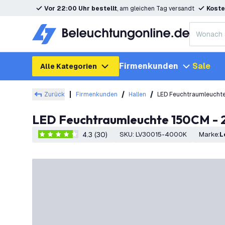
Vor 22:00 Uhr bestellt
, am gleichen Tag versandt
Koste
Firmenkunden
Sale
Alle Kategorien
Zurück
Firmenkunden
Hallen
LED Feuchtraumleuchte
LED Feuchtraumleuchte 150CM - 2
4.3 (30)
SKU
:
LV30015-4000K
Marke
:
4.3 Bewertungssterne