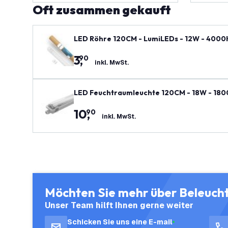
Oft zusammen gekauft
LED Röhre 120CM - LumiLEDs - 12W - 4000K 
3
,
90
inkl. MwSt.
LED Feuchtraumleuchte 120CM - 18W - 1800 
10
,
90
inkl. MwSt.
Möchten Sie mehr über Beleuch
Unser Team hilft Ihnen gerne weiter
Schicken Sie uns eine E-mail