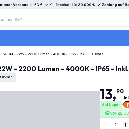
nloser Versand
ab 50 €
Käuferschutz bis
20.000 €
Zahlung auf R
 150CM - 22W - 2200 Lumen - 4000K - IP65 - Inkl. LED Röhre
2W - 2200 Lumen - 4000K - IP65 - Inkl
Ledvion
13
,
90
in
Auf Lager
Vor 22:00 
-
+
Menge ver
M