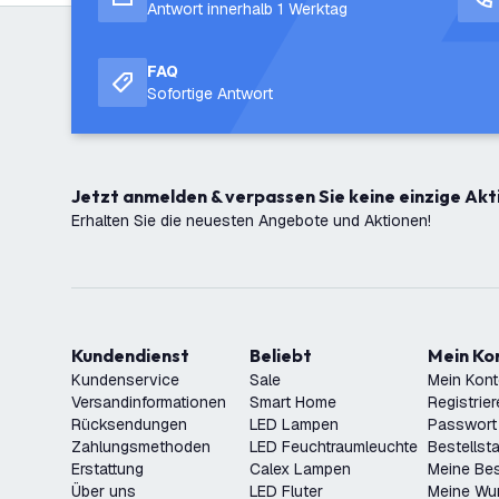
Antwort innerhalb 1 Werktag
FAQ
Sofortige Antwort
Jetzt anmelden & verpassen Sie keine einzige Akt
Erhalten Sie die neuesten Angebote und Aktionen!
Kundendienst
Beliebt
Mein K
Kundenservice
Sale
Mein Kon
Versandinformationen
Smart Home
Registrie
Rücksendungen
LED Lampen
Passwort
Zahlungsmethoden
LED Feuchtraumleuchte
Bestellst
Erstattung
Calex Lampen
Meine Bes
Über uns
LED Fluter
Meine Wu