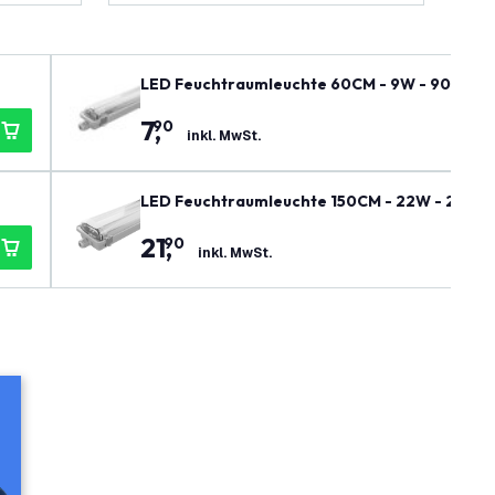
LED Feuchtraumleuchte 60CM - 9W - 900 Lumen
7
,
90
inkl. MwSt.
LED Feuchtraumleuchte 150CM - 22W - 2200 Lu
21
,
90
inkl. MwSt.