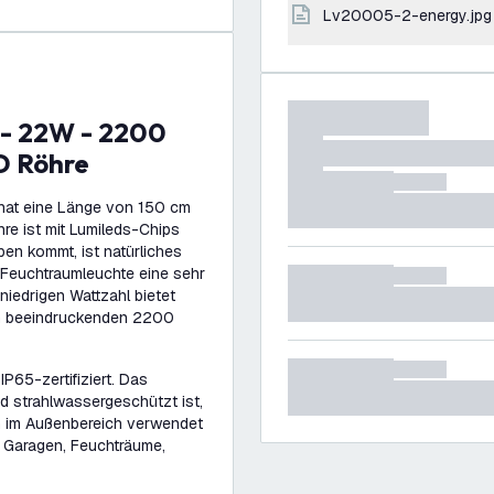
lv20005-2-energy.jpg
D Röhre
hat eine Länge von 150 cm
hre ist mit Lumileds-Chips
en kommt, ist natürliches
 Feuchtraumleuchte eine sehr
iedrigen Wattzahl bietet
on beeindruckenden 2200
P65-zertifiziert. Das
d strahlwassergeschützt ist,
h im Außenbereich verwendet
: Garagen, Feuchträume,