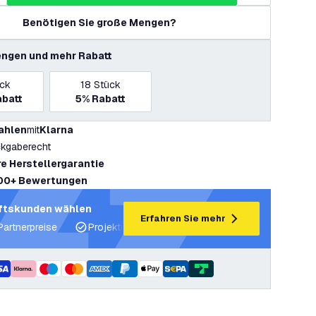
Benötigen Sie große Mengen?
ngen und mehr Rabatt
ück
18
Stück
batt
5%
Rabatt
ahlen
mit
Klarna
kgaberecht
re Herstellergarantie
00+ Bewertungen
ftskunden wählen
Erfahren Sie mehr
Partnerpreise
Projektunterstützung und Lichtpläne
Fachku