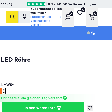
echnung
9.2 • 40.000+ Bewertungen
4.6 Bewertungssterne
Zusammenarbeiten
0
Meine Wunschliste
wie Profi?
0
Konto
Warenkor
Entdecken Sie
Suche
geschäftliche
Vorteile
Kundendienst
Kundenservi
. LED Röhre
kl. MWSt
Uhr bestellt, am gleichen Tag versandt
in den Warenkorb
ringern
enge erhöhen
zur Wunschlist