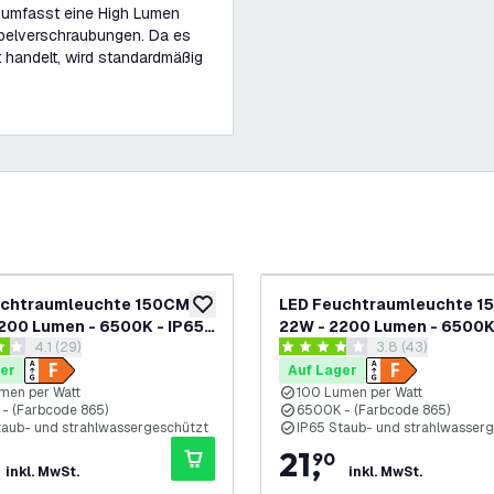
s umfasst eine High Lumen
abelverschraubungen. Da es
 handelt, wird standardmäßig
uchtraumleuchte 150CM -
LED Feuchtraumleuchte 1
ufügen
zur Wunschliste hinzufügen
200 Lumen - 6500K - IP65 -
22W - 2200 Lumen - 6500K 
Bewertungsbereich öffnen
4.1 (29)
Bewertungsberei
3.8 (43)
D Röhre
Inkl. 2x LED Röhre
tungssterne
3.8 Bewertungssterne
er
Auf Lager
men per Watt
100 Lumen per Watt
- (Farbcode 865)
6500K - (Farbcode 865)
taub- und strahlwassergeschützt
IP65 Staub- und strahlwasser
21
,
90
inkl. MwSt.
inkl. MwSt.