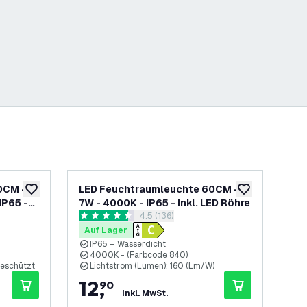
0CM -
LED Feuchtraumleuchte 60CM -
LE
zur Wunschliste hinzufügen
zur Wunschliste
IP65 -
7W - 4000K - IP65 - Inkl. LED Röhre
2x7
h öffnen
Bewertungsbereich öffnen
4.5 (136)
Rö
4.5 Bewertungssterne
4.6
Auf Lager
Au
IP65 – Wasserdicht
I
4000K - (Farbcode 840)
4
geschützt
Lichtstrom (Lumen): 160 (Lm/W)
L
12
,
1
90
inkl. MwSt.