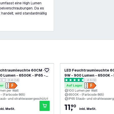
s umfasst eine High Lumen
abelverschraubungen. Da es
 handelt, wird standardmäßig
uchtraumleuchte 60CM -
LED Feuchtraumleuchte 6
ufügen
zur Wunschliste hinzufügen
0 Lumen - 6500K - IP65 -
9W - 900 Lumen - 6500K - 
Bewertungsbereich öffnen
3.4 (14)
Bewertungsbereic
4.6 (9)
D Röhre
Inkl. 2x LED Röhre
rtungssterne
4.6 Bewertungssterne
er
Auf Lager
men per Watt
100 Lumen per Watt
- (Farbcode 865)
6500K - (Farbcode 865)
taub- und strahlwassergeschützt
IP65 Staub- und strahlwasser
11
,
90
nkl. MwSt.
inkl. MwSt.