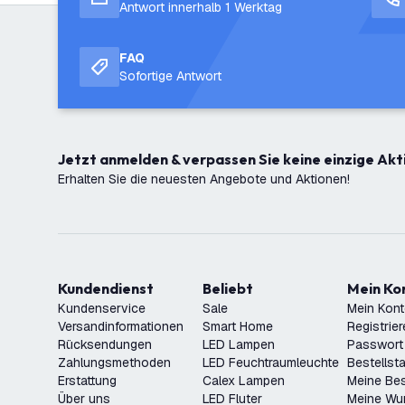
Antwort innerhalb 1 Werktag
FAQ
Sofortige Antwort
Jetzt anmelden & verpassen Sie keine einzige Akt
Erhalten Sie die neuesten Angebote und Aktionen!
Kundendienst
Beliebt
Mein K
Kundenservice
Sale
Mein Kon
Versandinformationen
Smart Home
Registrie
Rücksendungen
LED Lampen
Passwort
Zahlungsmethoden
LED Feuchtraumleuchte
Bestellst
Erstattung
Calex Lampen
Meine Bes
Über uns
LED Fluter
Meine Wu