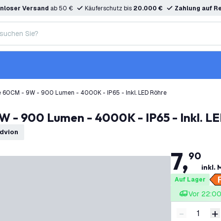
nloser Versand
ab 50 €
Käuferschutz bis
20.000 €
Zahlung auf R
 60CM - 9W - 900 Lumen - 4000K - IP65 - Inkl. LED Röhre
 - 900 Lumen - 4000K - IP65 - Inkl. L
edvion
7
,
90
inkl.
Auf Lager
Vor 22:00 
-
+
Menge ver
M