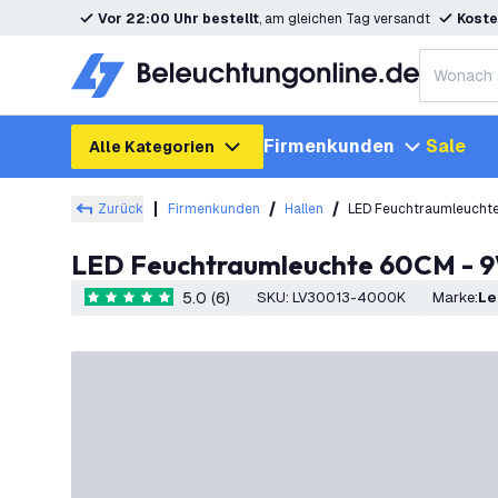
Vor 22:00 Uhr bestellt
, am gleichen Tag versandt
Koste
Firmenkunden
Sale
Alle Kategorien
Zurück
Firmenkunden
Hallen
LED Feuchtraumleuchte
LED Feuchtraumleuchte 60CM - 9W
5.0 (6)
SKU
:
LV30013-4000K
Marke
:
L
5 Bewertungssterne