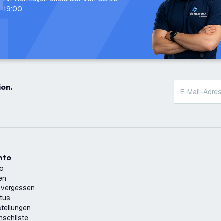
19:00
ion.
onto
to
ren
 vergessen
atus
tellungen
nschliste