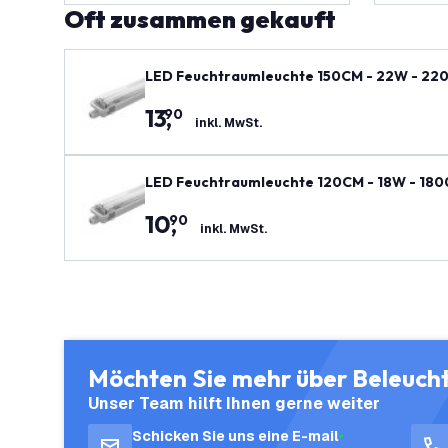
Oft zusammen gekauft
LED Feuchtraumleuchte 150CM - 22W - 2200
13
,
90
inkl. MwSt.
LED Feuchtraumleuchte 120CM - 18W - 1800 
10
,
90
inkl. MwSt.
Möchten Sie mehr über Beleuch
Unser Team hilft Ihnen gerne weiter
Schicken Sie uns eine E-mail