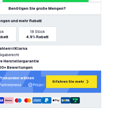
Benötigen Sie große Mengen?
ngen und mehr Rabatt
ück
18
Stück
batt
4.9%
Rabatt
ahlen
mit
Klarna
kgaberecht
re Herstellergarantie
00+ Bewertungen
ftskunden wählen
Erfahren Sie mehr
Partnerpreise
Projektunterstützung und Lichtpläne
Fachku