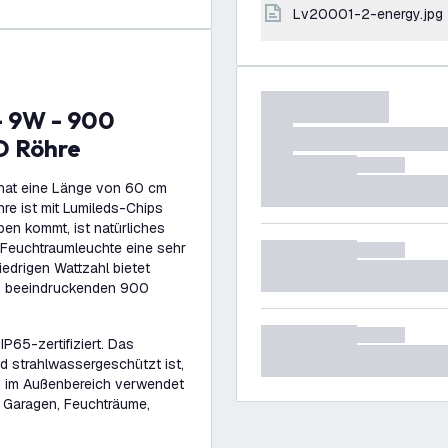
lv20001-2-energy.jpg
D Röhre
hat eine Länge von 60 cm
hre ist mit Lumileds-Chips
en kommt, ist natürliches
 Feuchtraumleuchte eine sehr
edrigen Wattzahl bietet
on beeindruckenden 900
P65-zertifiziert. Das
d strahlwassergeschützt ist,
h im Außenbereich verwendet
: Garagen, Feuchträume,