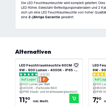
Die LED Feuchtraumleuchte wird komplett geliefert. Die
LED Röhre, Edelstahl-Befestigungsmaterialien und 2 K
sich um eine LED Feuchtraumleuchte von hoher Qualität
eine
2-jährige Garantie
gewährt.
Alternativen
LED Feuchtraumleuchte 60CM -
LED Fe
zur Wunschliste hinz
9W - 900 Lumen - 4000K - IP65 -
9W - 90
Bewertungsbereich öffnen
4.8 (8)
Inkl. 2x LED Röhre
Inkl. LE
4.8 Bewertungssterne
3.4 Bewe
Auf Lager
Auf Lag
100 Lumen per Watt
100 Lu
4000K - (Farbcode 840)
6500K 
IP65 Staub- und strahlwassergeschützt
IP65 S
11
,
7
,
90
90
inkl. MwSt.
i