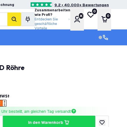
echnung
9.2 • 40.000+ Bewertungen
4.6 Bewertungssterne
Zusammenarbeiten
0
Meine Wunschliste
wie Profi?
0
Konto
Warenkor
Entdecken Sie
Suche
geschäftliche
Vorteile
Kundendienst
Kundenservi
ED Röhre
 MWSt
Uhr bestellt, am gleichen Tag versandt
in den Warenkorb
ringern
enge erhöhen
zur Wunschlist