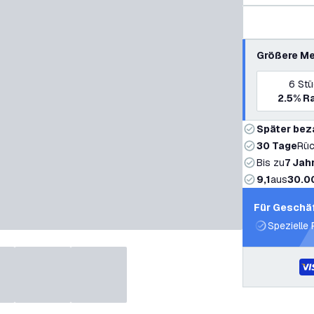
Größere Me
6
St
2.5%
Ra
Später bez
30 Tage
Rüc
Bis zu
7 Jah
9,1
aus
30.0
Für Geschä
Spezielle 