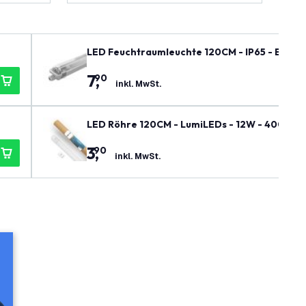
LED Feuchtraumleuchte 120CM - IP65 - Edel
7
,
90
inkl. MwSt.
LED Röhre 120CM - LumiLEDs - 12W - 4000K - 
3
,
90
inkl. MwSt.