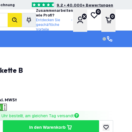
echnung
9.2 • 40.000+ Bewertungen
4.6 Bewertungssterne
Zusammenarbeiten
0
Meine Wunschliste
wie Profi?
0
Konto
Warenkor
Entdecken Sie
Suche
geschäftliche
Vorteile
Kundendienst
Kundenservi
kette B
kl. MWSt
Uhr bestellt, am gleichen Tag versandt
in den Warenkorb
ringern
enge erhöhen
zur Wunschlist