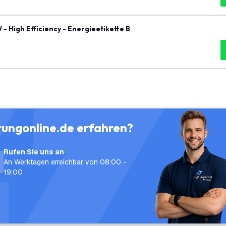
 High Efficiency - Energieetikette B
tungonline.de erfahren?
Rufen Sie uns an
An Werktagen erreichbar von 08:00 -
19:00