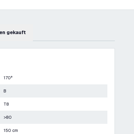
en gekauft
170°
B
T8
>80
150 cm