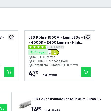
W -
LED Röhre 150CM - LumiLEDs - 15W
LE
zur Wunschliste hinzufügen
zur Wunschliste
- 4000K - 2400 Lumen - High
185
h öffnen
Bewertungsbereich öffnen
4.4 (352)
e B
Efficiency
Ene
4.4 Bewertungssterne
4.7
Auf Lager
Au
Inkl. LED Starter
I
4000K - (Farbcode 840)
4
)
Lichtstrom (Lumen): 160 (Lm/W)
L
4
,
1
90
inkl. MwSt.
LED Feuchtraumleuchte 150CM - IP65 - Verkn
14
,
90
inkl. MwSt.