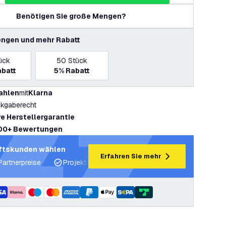
Benötigen Sie große Mengen?
ngen und mehr Rabatt
ück
50
Stück
batt
5%
Rabatt
ahlen
mit
Klarna
kgaberecht
re Herstellergarantie
00+ Bewertungen
ftskunden wählen
Erfahren Sie mehr
Partnerpreise
Projektunterstützung und Lichtpläne
Fachku