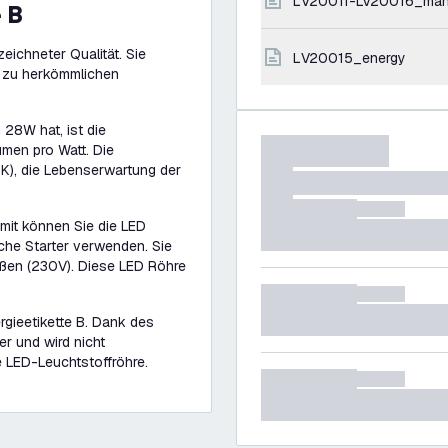
LV20011-LV20016_man
e B
ichneter Qualität. Sie
LV20015_energy
h zu herkömmlichen
28W hat, ist die
umen pro Watt. Die
K), die Lebenserwartung der
amit können Sie die LED
che Starter verwenden. Sie
eßen (230V). Diese LED Röhre
rgieetikette B. Dank des
r und wird nicht
e LED-Leuchtstoffröhre.