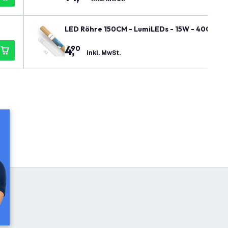
LED Röhre 150CM - LumiLEDs - 15W - 4000K - 
4
,
90
inkl. MwSt.