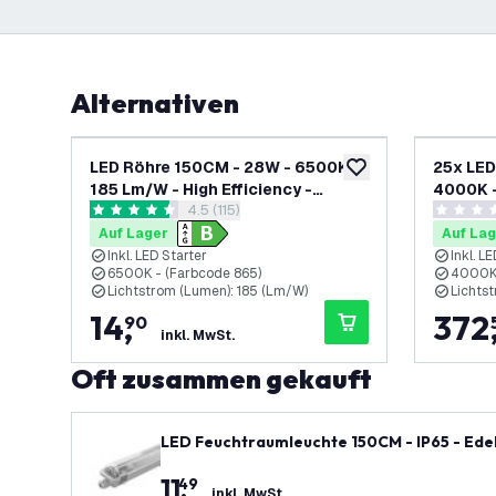
Alternativen
LED Röhre 150CM - 28W - 6500K -
25x LED
zur Wunschliste hinz
185 Lm/W - High Efficiency -
4000K -
Bewertungsbereich öffnen
4.5 (115)
Energieetikette B
Efficien
4.5 Bewertungssterne
0 Bewert
Auf Lager
Auf Lag
Inkl. LED Starter
Inkl. L
6500K - (Farbcode 865)
4000K 
Lichtstrom (Lumen): 185 (Lm/W)
Lichts
14
,
372
90
inkl. MwSt.
Oft zusammen gekauft
LED Feuchtraumleuchte 150CM - IP65 - Ed
11
,
49
inkl. MwSt.