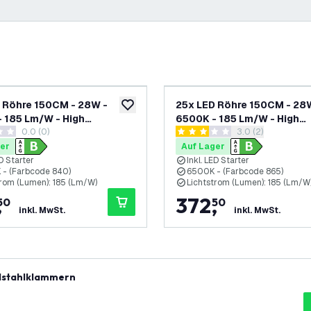
 Röhre 150CM - 28W -
25x LED Röhre 150CM - 28
ufügen
zur Wunschliste hinzufügen
 185 Lm/W - High
6500K - 185 Lm/W - High
0.0 (0)
Bewertungsbereic
3.0 (2)
cy - Energieetikette B
Efficiency - Energieetikett
ungssterne
3 Bewertungssterne
er
Auf Lager
ED Starter
Inkl. LED Starter
- (Farbcode 840)
6500K - (Farbcode 865)
trom (Lumen): 185 (Lm/W)
Lichtstrom (Lumen): 185 (Lm/W
,
372
,
50
50
inkl. MwSt.
inkl. MwSt.
elstahlklammern