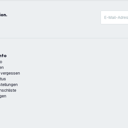
ion.
onto
to
ren
 vergessen
atus
tellungen
nschliste
ngen