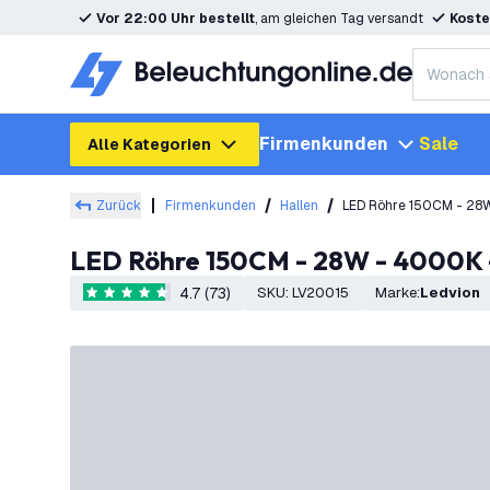
Vor 22:00 Uhr bestellt
, am gleichen Tag versandt
Koste
Firmenkunden
Sale
Alle Kategorien
Zurück
Firmenkunden
Hallen
LED Röhre 150CM - 28W 
LED Röhre 150CM - 28W - 4000K - 
4.7 (73)
SKU
:
LV20015
Marke
:
Ledvion
4.7 Bewertungssterne