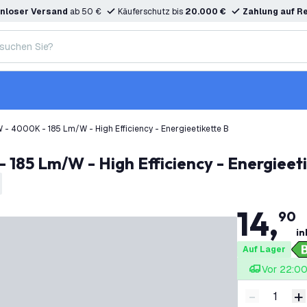
nloser Versand
ab 50 €
Käuferschutz bis
20.000 €
Zahlung auf R
- 4000K - 185 Lm/W - High Efficiency - Energieetikette B
185 Lm/W - High Efficiency - Energieeti
14
,
90
in
Auf Lager
Vor 22:00 
-
+
Menge ver
M