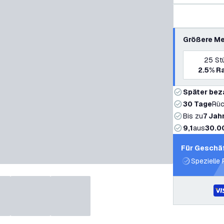
Größere Me
25
St
2.5%
Ra
Später bez
30 Tage
Rüc
Bis zu
7 Jah
9,1
aus
30.0
Für Geschä
Spezielle 