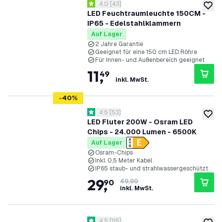
Bewertungsbereich öffnen
4.0
[
43
]
4 Bewertungssterne
zur W
LED Feuchtraumleuchte 150CM -
IP65 - Edelstahlklammern
Auf Lager
2 Jahre Garantie
Geeignet für eine 150 cm LED Röhre
Für Innen- und Außenbereich geeignet
11
,
49
inkl. MwSt.
-
40
%
Bewertungsbereich öffnen
4.5
[
53
]
4.5 Bewertungssterne
zur W
LED Fluter 200W - Osram LED
Chips - 24.000 Lumen - 6500K
Auf Lager
Osram-Chips
Inkl. 0,5 Meter Kabel
IP65 staub- und strahlwassergeschützt
29
,
90
49,90
inkl. MwSt.
Bewertungsbereich öffnen
4.5
[
115
]