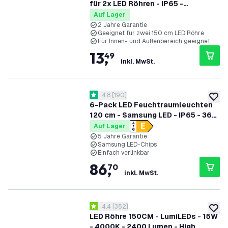
für 2x LED Röhren - IP65 -
Edelstahlklammern
Auf Lager
2 Jahre Garantie
Geeignet für zwei 150 cm LED Röhre
Für Innen- und Außenbereich geeignet
13
,
49
inkl. MwSt.
Bewertungsbereich öffnen
4.8
[
190
]
4.8 Bewertungssterne
zur W
6-Pack LED Feuchtraumleuchten
120 cm - Samsung LED - IP65 - 36W
- 130 lm/W - 4000K - Verlinkbar - 5
Auf Lager
Jahre Garantie
5 Jahre Garantie
Samsung LED-Chips
Einfach verlinkbar
86
,
70
inkl. MwSt.
Bewertungsbereich öffnen
4.4
[
352
]
4.4 Bewertungssterne
zur W
LED Röhre 150CM - LumiLEDs - 15W
- 4000K - 2400 Lumen - High