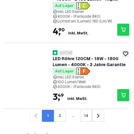
Efficiency
Auf Lager
Inkl. LED Starter
4000K - (Farbcode 840)
Lichtstrom (Lumen): 160 (Lm/W)
4
,
90
inkl. MwSt.
Bewertungsbereich öffnen
4.8
[
36
]
4.8 Bewertungssterne
zur W
LED Röhre 120CM - 18W - 1800
Lumen - 4000K - 3 Jahre Garantie
Auf Lager
Inkl. LED Starter
100 Lumen/Watt
4000K - (Farbcode 840)
3
,
49
inkl. MwSt.
1
2
...
14
Zurück
Weiter