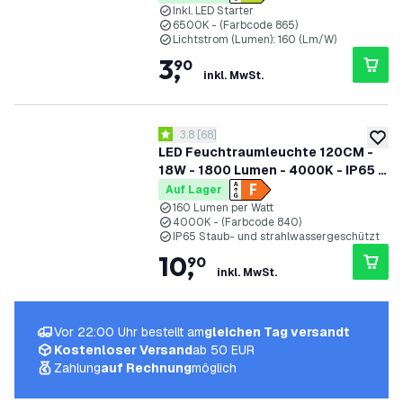
Inkl. LED Starter
6500K - (Farbcode 865)
Lichtstrom (Lumen): 160 (Lm/W)
3
,
90
inkl. MwSt.
Bewertungsbereich öffnen
3.8
[
68
]
3.8 Bewertungssterne
zur W
LED Feuchtraumleuchte 120CM -
18W - 1800 Lumen - 4000K - IP65 -
Inkl. LED Röhre
Auf Lager
160 Lumen per Watt
4000K - (Farbcode 840)
IP65 Staub- und strahlwassergeschützt
10
,
90
inkl. MwSt.
Vor 22:00 Uhr bestellt am
gleichen Tag versandt
Kostenloser Versand
ab 50 EUR
Zahlung
auf Rechnung
möglich