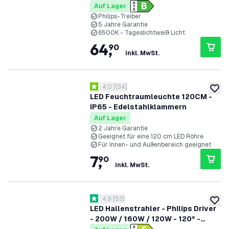
185lm/W - 6500K - IP65 - Dimmbar
Auf Lager
- 90° - 5 Jahre Garantie
Philips-Treiber
5 Jahre Garantie
6500K - Tageslichtweiß Licht
64
,
90
inkl. MwSt.
Bewertungsbereich öffnen
4.0
[
134
]
4 Bewertungssterne
zur W
LED Feuchtraumleuchte 120CM -
IP65 - Edelstahlklammern
Auf Lager
2 Jahre Garantie
Geeignet für eine 120 cm LED Röhre
Für Innen- und Außenbereich geeignet
7
,
90
inkl. MwSt.
Bewertungsbereich öffnen
4.9
[
53
]
4.9 Bewertungssterne
zur W
LED Hallenstrahler - Philips Driver
- 200W / 160W / 120W - 120° -