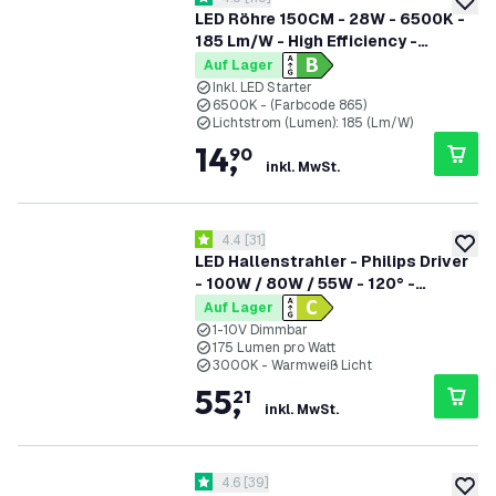
4.5 Bewertungssterne
zur W
LED Röhre 150CM - 28W - 6500K -
185 Lm/W - High Efficiency -
Energieetikette B
Auf Lager
Inkl. LED Starter
6500K - (Farbcode 865)
Lichtstrom (Lumen): 185 (Lm/W)
14
,
90
inkl. MwSt.
Bewertungsbereich öffnen
4.4
[
31
]
4.4 Bewertungssterne
zur W
LED Hallenstrahler - Philips Driver
- 100W / 80W / 55W - 120° -
175lm/W - 3000K - IP65 - Dimmbar
Auf Lager
- 5 Jahre Garantie - GS-geprüft
1-10V Dimmbar
175 Lumen pro Watt
3000K - Warmweiß Licht
55
,
21
inkl. MwSt.
Bewertungsbereich öffnen
4.6
[
39
]
4.6 Bewertungssterne