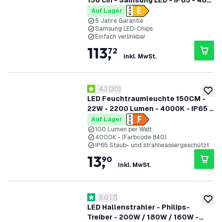
150 cm - Samsung LED - IP65 - 48W
- 130 lm/W - 6500K - Verlinkbar - 5
Auf Lager
Jahre Garantie
5 Jahre Garantie
Samsung LED-Chips
Einfach verlinkbar
113
,
72
inkl. MwSt.
Bewertungsbereich öffnen
4.3
[
30
]
4.3 Bewertungssterne
zur W
LED Feuchtraumleuchte 150CM -
22W - 2200 Lumen - 4000K - IP65 -
Inkl. LED Röhre
Auf Lager
100 Lumen per Watt
4000K - (Farbcode 840)
IP65 Staub- und strahlwassergeschützt
13
,
90
inkl. MwSt.
Bewertungsbereich öffnen
5.0
[
7
]
5 Bewertungssterne
zur W
LED Hallenstrahler - Philips-
Treiber - 200W / 180W / 160W -