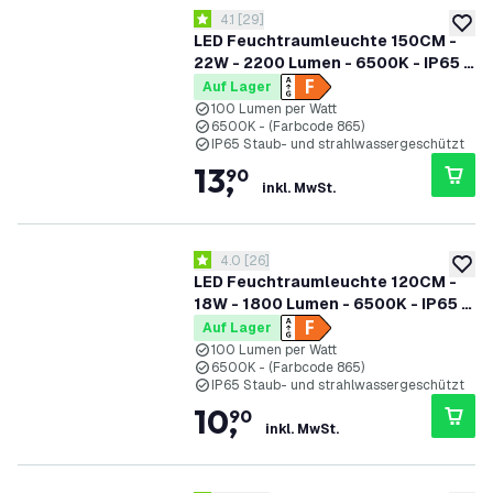
Bewertungsbereich öffnen
4.1
[
29
]
4.1 Bewertungssterne
zur W
LED Feuchtraumleuchte 150CM -
22W - 2200 Lumen - 6500K - IP65 -
Inkl. LED Röhre
Auf Lager
100 Lumen per Watt
6500K - (Farbcode 865)
IP65 Staub- und strahlwassergeschützt
13
,
90
inkl. MwSt.
Bewertungsbereich öffnen
4.0
[
26
]
4 Bewertungssterne
zur W
LED Feuchtraumleuchte 120CM -
18W - 1800 Lumen - 6500K - IP65 -
Inkl. LED Röhre
Auf Lager
100 Lumen per Watt
6500K - (Farbcode 865)
IP65 Staub- und strahlwassergeschützt
10
,
90
inkl. MwSt.