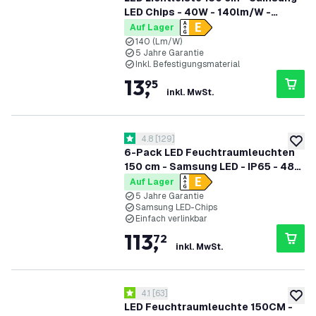
LED Chips - 40W - 140lm/W -
6500K - 5 Jahre Garantie
Auf Lager
140 (Lm/W)
5 Jahre Garantie
Inkl. Befestigungsmaterial
13
,
95
inkl. MwSt.
Bewertungsbereich öffnen
4.8
[
129
]
4.8 Bewertungssterne
zur W
6-Pack LED Feuchtraumleuchten
150 cm - Samsung LED - IP65 - 48W
- 130 lm/W - 4000K - Verlinkbar - 5
Auf Lager
Jahre Garantie
5 Jahre Garantie
Samsung LED-Chips
Einfach verlinkbar
113
,
72
inkl. MwSt.
Bewertungsbereich öffnen
4.1
[
63
]
4.1 Bewertungssterne
zur W
LED Feuchtraumleuchte 150CM -