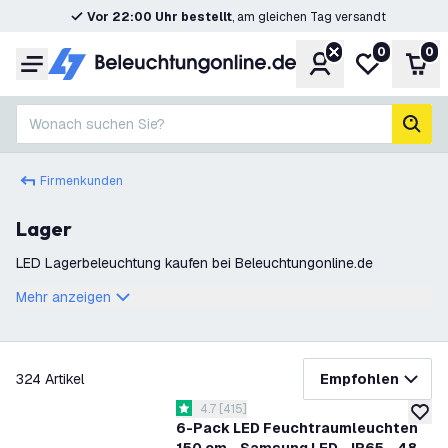
Vor 22:00 Uhr bestellt
, am gleichen Tag versandt
0
0
Konto
Meine Wunsc
War
Menü
Wonach suchen Sie?
Such
Firmenkunden
Lager
LED Lagerbeleuchtung kaufen bei Beleuchtungonline.de
Mehr anzeigen
Filter
324
Artikel
Empfohlen
Bewertungsbereich öffnen
4.7
[
415
]
4.7 Bewertungssterne
zur W
6-Pack LED Feuchtraumleuchten