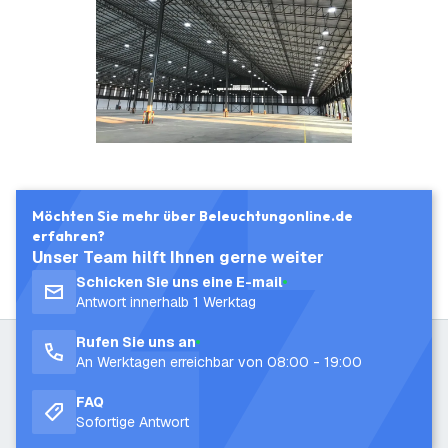
Möchten Sie mehr über Beleuchtungonline.de
erfahren?
Unser Team hilft Ihnen gerne weiter
Schicken Sie uns eine E-mail
Antwort innerhalb 1 Werktag
Rufen Sie uns an
An Werktagen erreichbar von 08:00 - 19:00
FAQ
Sofortige Antwort