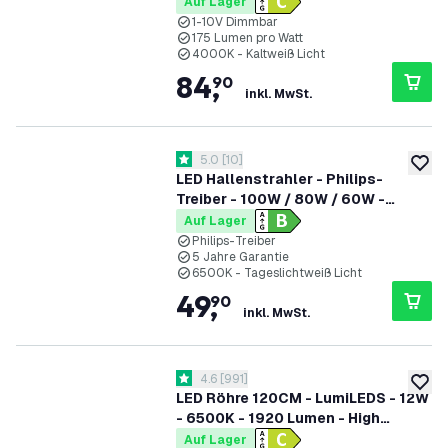
175lm/W - 4000K - IP65 - Dimmbar
Auf Lager
- 5 Jahre Garantie - GS-geprüft
1-10V Dimmbar
175 Lumen pro Watt
4000K - Kaltweiß Licht
84
,
90
inkl. MwSt.
Bewertungsbereich öffnen
5.0
[
10
]
5 Bewertungssterne
zur W
LED Hallenstrahler - Philips-
Treiber - 100W / 80W / 60W -
185lm/W - 6500K - IP65 - Dimmbar
Auf Lager
- 90° - 5 Jahre Garantie
Philips-Treiber
5 Jahre Garantie
6500K - Tageslichtweiß Licht
49
,
90
inkl. MwSt.
Bewertungsbereich öffnen
4.6
[
991
]
4.6 Bewertungssterne
zur W
LED Röhre 120CM - LumiLEDS - 12W
- 6500K - 1920 Lumen - High
Efficiency
Auf Lager