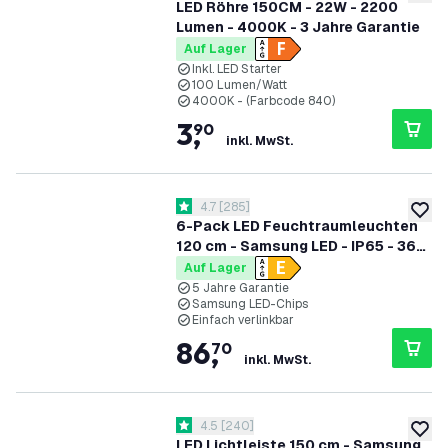
zur W
LED Röhre 150CM - 22W - 2200
Lumen - 4000K - 3 Jahre Garantie
Auf Lager
Inkl. LED Starter
100 Lumen/Watt
4000K - (Farbcode 840)
3
,
90
inkl. MwSt.
Bewertungsbereich öffnen
4.7
[
285
]
4.7 Bewertungssterne
zur W
6-Pack LED Feuchtraumleuchten
120 cm - Samsung LED - IP65 - 36W
- 130 lm/W - 6500K - Verlinkbar - 5
Auf Lager
Jahre Garantie
5 Jahre Garantie
Samsung LED-Chips
Einfach verlinkbar
86
,
70
inkl. MwSt.
Bewertungsbereich öffnen
4.5
[
240
]
4.5 Bewertungssterne
zur W
LED Lichtleiste 150 cm - Samsung