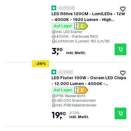
Bewertungsbereich öffnen
4.6
[
1508
]
4.6 Bewertungssterne
zur W
LED Röhre 120CM - LumiLEDs - 12W
- 4000K - 1920 Lumen - High
Efficiency
Auf Lager
Inkl. LED Starter
4000K - (Farbcode 840)
Lichtstrom (Lumen): 160 (Lm/W)
3
,
90
inkl. MwSt.
-
29
%
Bewertungsbereich öffnen
4.7
[
365
]
4.7 Bewertungssterne
zur W
LED Fluter 100W - Osram LED Chips
- 12.000 Lumen - 4000K -
Schnellanschluss
Auf Lager
IP65 Wasserdicht
>60.000 Brennstunden
Inkl. IP68 Kabelverbinder
19
,
90
27,90
inkl. MwSt.