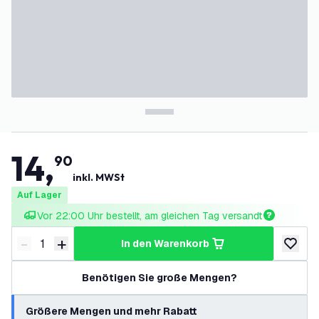
14
,
90
inkl. MWSt
Auf Lager
Vor 22:00 Uhr bestellt, am gleichen Tag versandt
-
+
in den Warenkorb
Menge verringern
Menge erhöhen
zur Wun
Benötigen Sie große Mengen?
Größere Mengen und mehr Rabatt