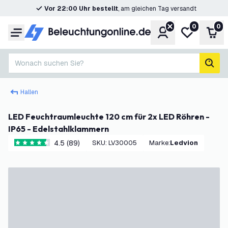
Vor 22:00 Uhr bestellt
, am gleichen Tag versandt
0
0
Konto
Meine Wunsc
War
Menü
Wonach suchen Sie?
Such
Hallen
LED Feuchtraumleuchte 120 cm für 2x LED Röhren -
IP65 - Edelstahlklammern
4.5 (89)
SKU
:
LV30005
Marke
:
Ledvion
4.5 Bewertungssterne