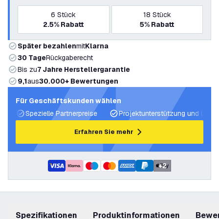
6
Stück
18
Stück
2.5%
Rabatt
5%
Rabatt
Später bezahlen
mit
Klarna
30 Tage
Rückgaberecht
Bis zu
7 Jahre Herstellergarantie
9,1
aus
30.000+ Bewertungen
Für Geschäftskunden wählen
Spezielle Partnerpreise
Projektunterstützung und Licht
Erfahren Sie mehr
+
2
Spezifikationen
Produktinformationen
Bewe