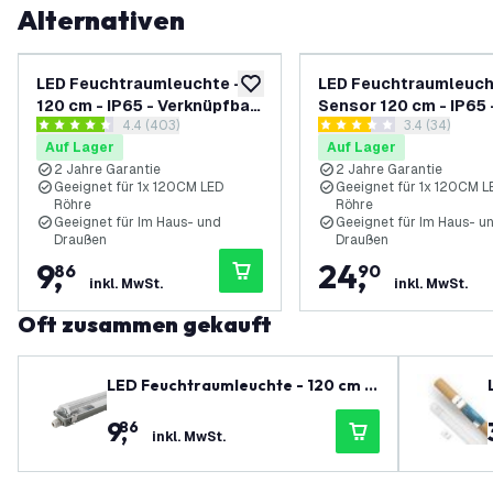
Alternativen
LED Feuchtraumleuchte -
LED Feuchtraumleuch
zur Wunschliste hinzufügen
120 cm - IP65 - Verknüpfbar
Sensor 120 cm - IP65 
Bewertungsbereich öffnen
4.4 (403)
Bewertungsbe
3.4 (34)
- Edelstahlklammern
Edelstahlklammern
4.4 Bewertungssterne
3.4 Bewertungssterne
Auf Lager
Auf Lager
2 Jahre Garantie
2 Jahre Garantie
Geeignet für 1x 120CM LED
Geeignet für 1x 120CM L
Röhre
Röhre
Geeignet für Im Haus- und
Geeignet für Im Haus- u
Draußen
Draußen
9
,
24
,
86
90
inkl. MwSt.
inkl. MwSt.
Oft zusammen gekauft
LED Feuchtraumleuchte - 120 cm -
IP65 - Verknüpfbar - Edelstahlklam
9
,
86
mern
inkl. MwSt.