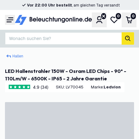
Vor 22:00 Uhr bestellt
, am gleichen Tag versandt
0
0
Konto
Meine Wunsc
War
Menü
Wonach suchen Sie?
Such
Hallen
LED Hallenstrahler 150W - Osram LED Chips - 90° -
110Lm/W - 6500K - IP65 - 2 Jahre Garantie
4.9 (34)
SKU
:
LV70045
Marke
:
Ledvion
4.9 Bewertungssterne