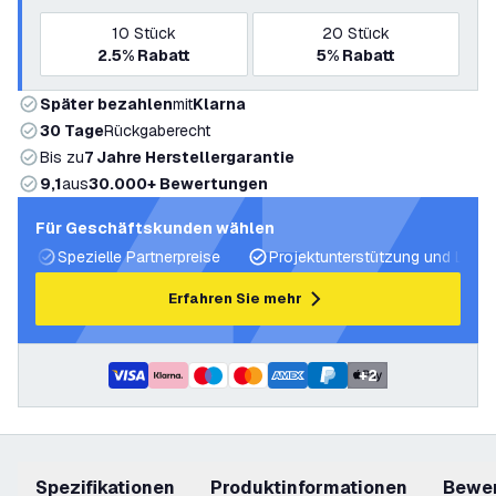
10
Stück
20
Stück
2.5%
Rabatt
5%
Rabatt
Später bezahlen
mit
Klarna
30 Tage
Rückgaberecht
Bis zu
7 Jahre Herstellergarantie
9,1
aus
30.000+ Bewertungen
Für Geschäftskunden wählen
Spezielle Partnerpreise
Projektunterstützung und Licht
Erfahren Sie mehr
+
2
Spezifikationen
Produktinformationen
Bewe