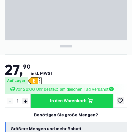
27
,
90
inkl. MWSt
Auf Lager
Vor 22:00 Uhr bestellt, am gleichen Tag versandt
-
+
in den Warenkorb
Menge verringern
Menge erhöhen
zur Wun
Benötigen Sie große Mengen?
Größere Mengen und mehr Rabatt