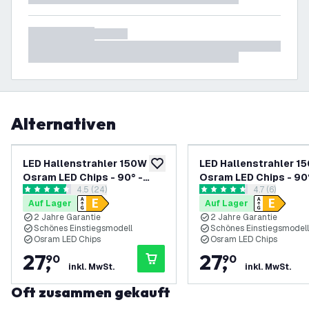
Alternativen
LED Hallenstrahler 150W -
LED Hallenstrahler 1
zur Wunschliste hinzufügen
Osram LED Chips - 90° -
Osram LED Chips - 90°
Bewertungsbereich öffnen
4.5 (24)
Bewertungsbe
4.7 (6)
110Lm/W - 4000K - IP65 - 2
110Lm/W - 3000K - IP6
4.5 Bewertungssterne
4.7 Bewertungssterne
Auf Lager
Auf Lager
Jahre Garantie
Jahre Garantie
2 Jahre Garantie
2 Jahre Garantie
Schönes Einstiegsmodell
Schönes Einstiegsmodell
Osram LED Chips
Osram LED Chips
27
,
27
,
90
90
inkl. MwSt.
inkl. MwSt.
Oft zusammen gekauft