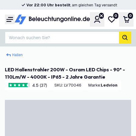
Vor 22:00 Uhr bestellt
, am gleichen Tag versandt
0
0
Konto
Meine Wunsc
War
Menü
Wonach suchen Sie?
Such
Hallen
LED Hallenstrahler 200W - Osram LED Chips - 90° -
110Lm/W - 4000K - IP65 - 2 Jahre Garantie
4.5 (37)
SKU
:
LV70046
Marke
:
Ledvion
4.5 Bewertungssterne