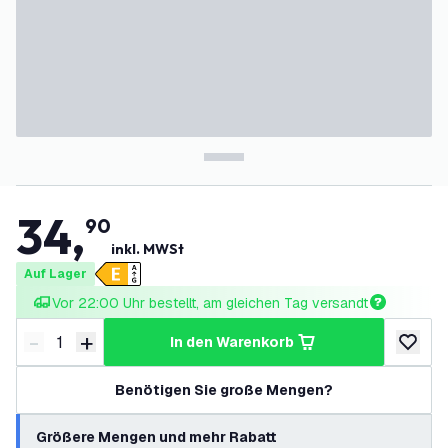
34
,
90
inkl. MWSt
Auf Lager
Vor 22:00 Uhr bestellt, am gleichen Tag versandt
-
+
in den Warenkorb
Menge verringern
Menge erhöhen
zur Wun
Benötigen Sie große Mengen?
Größere Mengen und mehr Rabatt