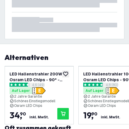
Alternativen
LED Hallenstrahler 200W -
LED Hallenstrahler 1
zur Wunschliste hinzufügen
Osram LED Chips - 90° -
Osram LED Chips - 90°
Bewertungsbereich öffnen
4.6 (49)
Bewertungsbe
4.8 (80)
110Lm/W - 6500K - IP65 - 2
110Lm/W - 4000K - IP6
4.6 Bewertungssterne
4.8 Bewertungssterne
Auf Lager
Auf Lager
Jahre Garantie
Jahre Garantie
2 Jahre Garantie
2 Jahre Garantie
Schönes Einstiegsmodell
Schönes Einstiegsmodell
Osram LED Chips
Osram LED Chips
34
,
19
,
90
90
inkl. MwSt.
inkl. MwSt.
Oft zusammen gekauft