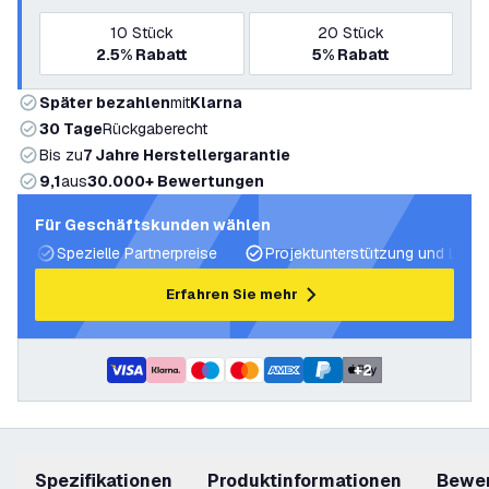
10
Stück
20
Stück
2.5%
Rabatt
5%
Rabatt
Später bezahlen
mit
Klarna
30 Tage
Rückgaberecht
Bis zu
7 Jahre Herstellergarantie
9,1
aus
30.000+ Bewertungen
Für Geschäftskunden wählen
Spezielle Partnerpreise
Projektunterstützung und Licht
Erfahren Sie mehr
+
2
Spezifikationen
Produktinformationen
Bewe