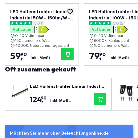
LED Hallenstrahler Linear
LED Hallenstrahler Li
zur Wunschliste hinzufügen
Industrial 50W - 150lm/W -
Industrial 100W - 150
Bewertungsbereich öffnen
5.0 (1)
Bewertungsbe
5.0 (2)
IP65 - 4000K - Dimmbar - 5
IP65 - 6000K - Dimmba
5 Bewertungssterne
5 Bewertungssterne
Auf Lager
Auf Lager
Jahre Garantie
Jahre Garantie
0–10 V dimmbar
0–10 V dimmbar
150 Lumen pro Watt
6000K: Kühles Licht
4000K: Natürliches Tageslicht
150 Lumen pro Watt
59
,
79
,
90
90
inkl. MwSt.
inkl. MwSt.
Oft zusammen gekauft
LED Hallenstrahler Linear Industri
al 200W - 150lm/W - IP65 - 6000K -
124
,
90
Dimmbar - 5 Jahre Garantie
inkl. MwSt.
Möchten Sie mehr über Beleuchtungonline.de