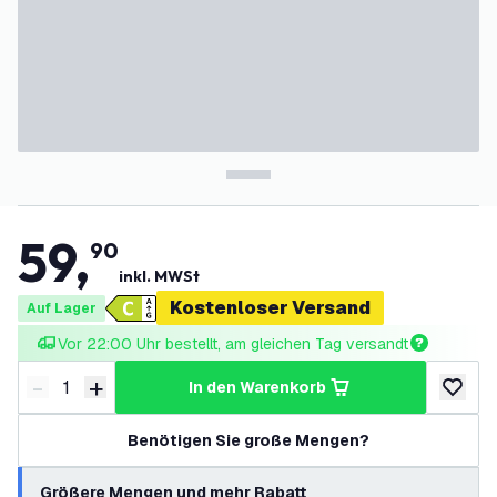
59
,
90
inkl. MWSt
Kostenloser Versand
Auf Lager
Vor 22:00 Uhr bestellt, am gleichen Tag versandt
-
+
in den Warenkorb
Menge verringern
Menge erhöhen
zur Wun
Benötigen Sie große Mengen?
Größere Mengen und mehr Rabatt