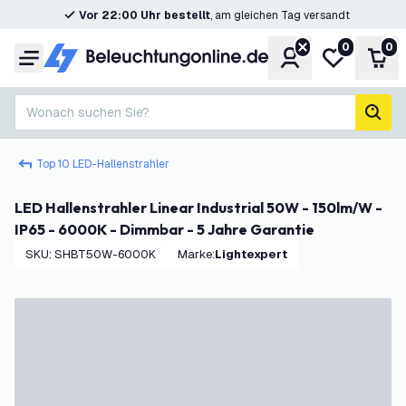
Vor 22:00 Uhr bestellt
, am gleichen Tag versandt
0
0
Konto
Meine Wunsc
War
Menü
Wonach suchen Sie?
Such
Top 10 LED-Hallenstrahler
LED Hallenstrahler Linear Industrial 50W - 150lm/W -
IP65 - 6000K - Dimmbar - 5 Jahre Garantie
SKU
:
SHBT50W-6000K
Marke
:
Lightexpert