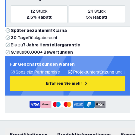
12
Stück
24
Stück
2.5%
Rabatt
5%
Rabatt
Später bezahlen
mit
Klarna
30 Tage
Rückgaberecht
Bis zu
7 Jahre Herstellergarantie
9,1
aus
30.000+ Bewertungen
Für Geschäftskunden wählen
Spezielle Partnerpreise
Projektunterstützung und Licht
Erfahren Sie mehr
+
2
Spezifikationen
Produktinformationen
Bewe