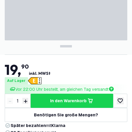
19
,
90
inkl. MWSt
Auf Lager
Vor 22:00 Uhr bestellt, am gleichen Tag versandt
-
+
in den Warenkorb
Menge verringern
Menge erhöhen
zur Wun
Benötigen Sie große Mengen?
Später bezahlen
mit
Klarna