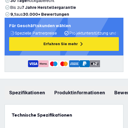
30 Tage
Rückgaberecht
Bis zu
7 Jahre Herstellergarantie
9,1
aus
30.000+ Bewertungen
Für Geschäftskunden wählen
Spezielle Partnerpreise
Projektunterstützung und Licht
Erfahren Sie mehr
+
2
Spezifikationen
Produktinformationen
Bewe
Technische Spezifikationen