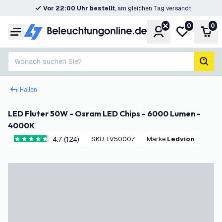
Vor 22:00 Uhr bestellt
, am gleichen Tag versandt
0
0
Konto
Meine Wunsc
War
Menü
Wonach suchen Sie?
Such
Hallen
LED Fluter 50W - Osram LED Chips - 6000 Lumen -
4000K
4.7 (124)
SKU
:
LV50007
Marke
:
Ledvion
4.7 Bewertungssterne