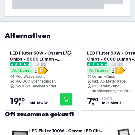
Alternativen
LED Fluter 50W - Osram LED
LED Fluter 50W - Osr
zur Wunschliste hinzufügen
Chips - 6000 Lumen -
Chips - 6000 Lumen -
Bewertungsbereich öffnen
4.6 (162)
Bewertungsbe
4.8 (83)
6500K
4000K
4.6 Bewertungssterne
4.8 Bewertungssterne
Auf Lager
Auf Lager
IP65 Wasserdicht
Osram-Chips
>60.000 Brennstunden
Inkl. 0,5 Meter Kabel
Inkl. IP68 Kabelverbinder
IP65 staub- und
strahlwassergeschützt
19
,
7
,
90
90
12,90
inkl. MwSt.
inkl. MwSt.
Oft zusammen gekauft
LED Fluter 100W - Osram LED Chip