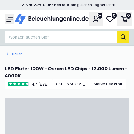
Vor 22:00 Uhr bestellt
, am gleichen Tag versandt
0
0
Konto
Meine Wunsc
War
Menü
Wonach suchen Sie?
Such
Hallen
LED Fluter 100W - Osram LED Chips - 12.000 Lumen -
4000K
4.7 (272)
SKU
:
LV50009_1
Marke
:
Ledvion
4.7 Bewertungssterne