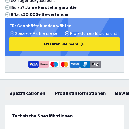
30 Tage
Rückgaberecht
Bis zu
7 Jahre Herstellergarantie
9,1
aus
30.000+ Bewertungen
Für Geschäftskunden wählen
Spezielle Partnerpreise
Projektunterstützung und Licht
Erfahren Sie mehr
+
2
Spezifikationen
Produktinformationen
Bewe
Technische Spezifikationen