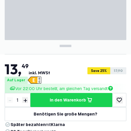
13
,
49
Save 25%
17,90
inkl. MWSt
Auf Lager
Vor 22:00 Uhr bestellt, am gleichen Tag versandt
-
+
in den Warenkorb
Menge verringern
Menge erhöhen
zur Wun
Benötigen Sie große Mengen?
Später bezahlen
mit
Klarna