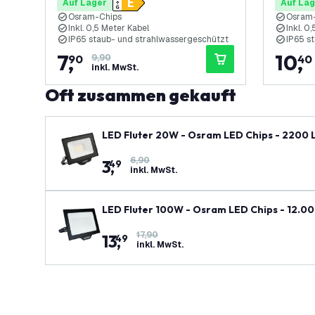
Auf Lager
Auf Lag
Osram-Chips
Osram
Inkl. 0,5 Meter Kabel
Inkl. 0
IP65 staub- und strahlwassergeschützt
IP65 s
7
,
10
,
90
9,90
40
inkl. MwSt.
Oft zusammen gekauft
LED Fluter 20W - Osram LED Chips - 2200
6,90
3
,
49
inkl. MwSt.
LED Fluter 100W - Osram LED Chips - 12.0
17,90
13
,
49
inkl. MwSt.