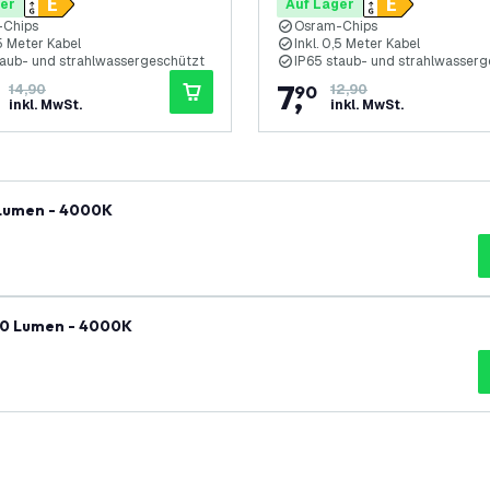
er
Auf Lager
-Chips
Osram-Chips
,5 Meter Kabel
Inkl. 0,5 Meter Kabel
taub- und strahlwassergeschützt
IP65 staub- und strahlwasserg
7
,
14,90
90
12,90
inkl. MwSt.
inkl. MwSt.
 Lumen - 4000K
00 Lumen - 4000K