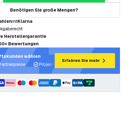
Benötigen Sie große Mengen?
ahlen
mit
Klarna
kgaberecht
re Herstellergarantie
00+ Bewertungen
ftskunden wählen
Erfahren Sie mehr
Partnerpreise
Projektunterstützung und Lichtpläne
Fachku