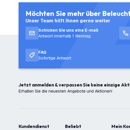
Möchten Sie mehr über Beleuch
Unser Team hilft Ihnen gerne weiter
Schicken Sie uns eine E-mail
Antwort innerhalb 1 Werktag
FAQ
Sofortige Antwort
Jetzt anmelden & verpassen Sie keine einzige Akt
Erhalten Sie die neuesten Angebote und Aktionen!
Kundendienst
Beliebt
Mein K