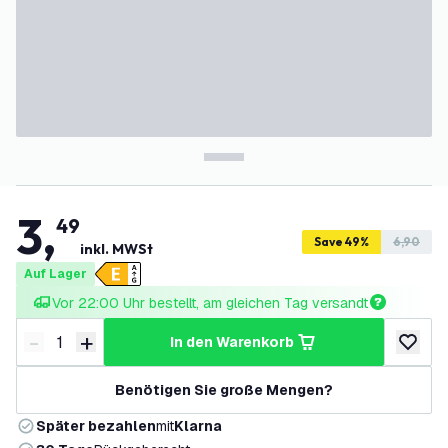
3
,
49
Save 49%
6,90
inkl. MWSt
Auf Lager
Vor 22:00 Uhr bestellt, am gleichen Tag versandt
-
+
in den Warenkorb
Menge verringern
Menge erhöhen
zur Wun
Benötigen Sie große Mengen?
Später bezahlen
mit
Klarna