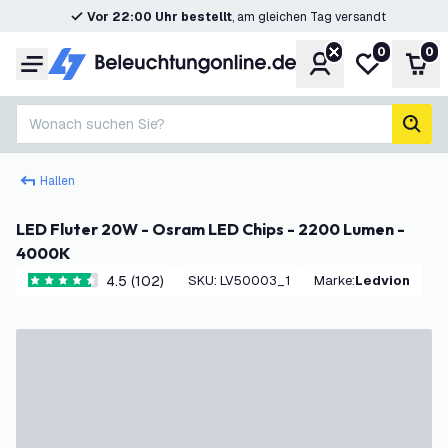
Vor 22:00 Uhr bestellt
, am gleichen Tag versandt
0
0
Konto
Meine Wunsc
War
Menü
Wonach suchen Sie?
Such
Hallen
LED Fluter 20W - Osram LED Chips - 2200 Lumen -
4000K
4.5 (102)
SKU
:
LV50003_1
Marke
:
Ledvion
4.5 Bewertungssterne