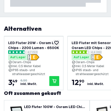
Alternativen
-
49
%
LED Fluter 20W - Osram LED
LED Fluter mit Sensor
zur Wunschliste hinzufügen
Chips - 2200 Lumen - 6500K
Osram LED Chips - 2
Bewertungsbereich öffnen
4.7 (53)
Bewertungsbe
4.4 (69)
Lumen - 4000K
4.7 Bewertungssterne
4.4 Bewertungssterne
Auf Lager
Auf Lager
Osram-Chips
Osram-Chips
Inkl. 0,5 Meter Kabel
Inkl. 0,5 Meter Kabel
IP65 staub- und
IP65 staub- und
strahlwassergeschützt
strahlwassergeschützt
3
,
12
,
49
6,90
90
inkl. MwSt.
inkl. MwSt.
Oft zusammen gekauft
LED Fluter 100W - Osram LED Chip