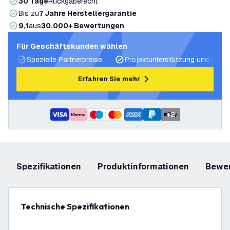
30 Tage
Rückgaberecht
Bis zu
7 Jahre Herstellergarantie
9,1
aus
30.000+ Bewertungen
Für Geschäftskunden wählen
Spezielle Partnerpreise
Projektunterstützung und Licht
Erfahren Sie mehr
+
2
Spezifikationen
Produktinformationen
Bewe
Technische Spezifikationen