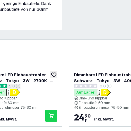
hr geringe Einbautiefe. Dank
Einbautiefe von nur 60mm
e LED Einbaustrahler
Dimmbare LED Einbaustrah
ufügen
zur Wunschliste hinzufügen
 - Tokyo - 3W - 2700K -
Schwarz - Tokyo - 3W - 40
Bewertungsbereich öffnen
5.0 (3)
0.0 (0)
ø92mm - 3 Pack
ungssterne
0 Bewertungssterne
er
Auf Lager
nd Kippbar
Dim- und Kippbar
tiefe 60 mm
Einbautiefe 60 mm
udurchmeser 75-80 mm
Einbaudurchmeser 75-80 mm
24
,
90
nkl. MwSt.
inkl. MwSt.