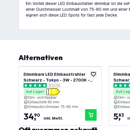
Ein Vorteil dieser LED Einbaustrahler dimmbar ist die se
einer Durchmesser Lochmaß von 75-80 mm und einer 
eignen sich diese LED Spots für fast jede Decke.
Alternativen
Dimmbare LED Einbaustrahler
Dimmbar
zur Wunschliste hinz
Schwarz - Tokyo - 3W - 2700K -
Schwarz
Bewertungsbereich öffnen
5.0 (3)
ø92mm - 6 Pack
ø92mm
5 Bewertungssterne
5 Bewert
Auf Lager
Auf Lag
Dim- und Kippbar
Dim- u
Einbautiefe 60 mm
Einbau
Einbaudurchmeser 75-80 mm
Einba
34
,
5
,
90
83
inkl. MwSt.
i
Oft zusammen gekauft