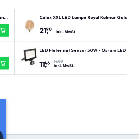
mme
Calex XXL LED Lampe Royal Kalmar Gold - E2
21
,
90
inkl. MwSt.
LED Fluter mit Sensor 50W - Osram LED Chip
17,90
11
,
46
inkl. MwSt.