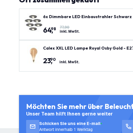
6x Dimmbare LED Einbaustrahler Schwarz -
r
77,90
64
,
98
inkl. MwSt.
Calex XXL LED Lampe Royal Osby Gold - E2
23
,
90
inkl. MwSt.
Möchten Sie mehr über Beleuch
Unser Team hilft Ihnen gerne weiter
Schicken Sie uns eine E-mail
Antwort innerhalb 1 Werktag