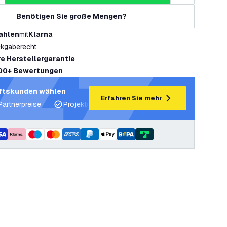
Benötigen Sie große Mengen?
ahlen
mit
Klarna
kgaberecht
re Herstellergarantie
00+ Bewertungen
ftskunden wählen
Erfahren Sie mehr
Partnerpreise
Projektunterstützung und Lichtpläne
Fachku