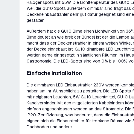
Halogenspots mit 55W. Die Lichttemperatur des GU10 Le
Weil die GU10 Spots außerdem dimmbar sind trägt das d
Deckeneinbaustrahler sehr gut dafür geeignet sind ein
gestalten.
Außerdem hat die GU10 Birne einen Lichtwinkel von 36°.
Birne deutet an wie breit der Bündel ist der die Lampe a
macht dass der Deckenstrahler in einem weiten Winkel n
der Decke eingebaut ist. GU10 dimmbare LED Leuchtmitt
werden gerne eingesetzt in sämtlichen Räumen im Haus,
Gastronomie. Die LED-Spots sind von 0% bis 100% vol
Einfache Installation
Die dimmbaren LED Einbaustrahler 230V werden komplett 
haben um Ihr Wunschlicht zu gestalten. Die LED Spots f
mit neigbaren Leuchten, 5W GU10 Leuchtmittel, GU10 
Kabelverbinder. Mit den mitgelieferten Kabelbindern kö
einfach angeschlossen werden an das Stromnetz. Die E
IP20-Zertifizierung, was bedeutet, dass die Einbaustrah
eignen sich die Einbaustrahler für trockene Räume wie
Dachboden und andere.