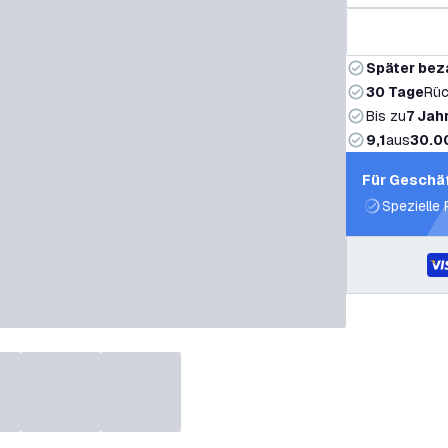
Später bez
30 Tage
Rüc
Bis zu
7 Jah
9,1
aus
30.0
Für Geschä
Spezielle 