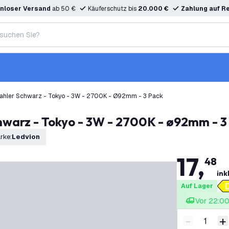
nloser Versand
ab 50 €
Käuferschutz bis
20.000 €
Zahlung auf R
ahler Schwarz - Tokyo - 3W - 2700K - Ø92mm - 3 Pack
hwarz - Tokyo - 3W - 2700K - ø92mm - 3
rke
:
Ledvion
17
,
48
ink
Auf Lager
Vor 22:00 
-
+
Menge ver
M