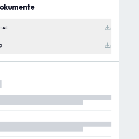
Dokumente
nual
g