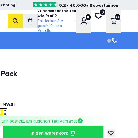
echnung
9.2 • 40.000+ Bewertungen
4.6 Bewertungssterne
Zusammenarbeiten
0
Meine Wunschliste
wie Profi?
0
Konto
Warenkor
Entdecken Sie
Suche
geschäftliche
Vorteile
Kundendienst
Kundenservi
 Pack
l. MWSt
Uhr bestellt, am gleichen Tag versandt
in den Warenkorb
ringern
enge erhöhen
zur Wunschlist