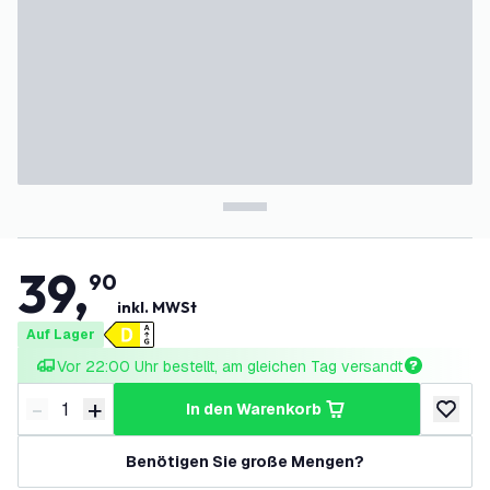
39
,
90
inkl. MWSt
Auf Lager
Vor 22:00 Uhr bestellt, am gleichen Tag versandt
-
+
in den Warenkorb
Menge verringern
Menge erhöhen
zur Wun
Benötigen Sie große Mengen?