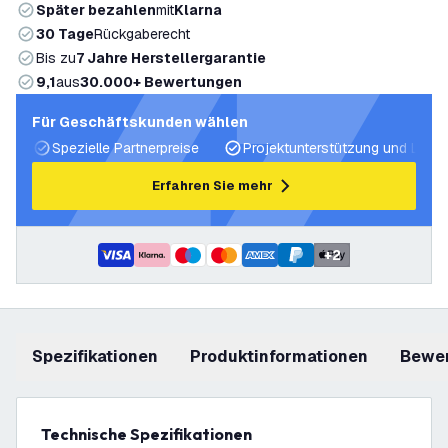
Später bezahlen
mit
Klarna
30 Tage
Rückgaberecht
Bis zu
7 Jahre Herstellergarantie
9,1
aus
30.000+ Bewertungen
Für Geschäftskunden wählen
Spezielle Partnerpreise
Projektunterstützung und Licht
Erfahren Sie mehr
+
2
Spezifikationen
Produktinformationen
Bewe
Technische Spezifikationen