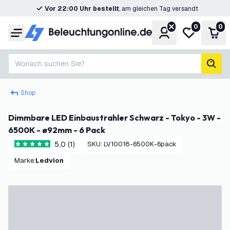
Vor 22:00 Uhr bestellt
, am gleichen Tag versandt
0
0
Konto
Meine Wunsc
War
Menü
Wonach suchen Sie?
Such
Shop
Dimmbare LED Einbaustrahler Schwarz - Tokyo - 3W -
6500K - ø92mm - 6 Pack
5.0 (1)
SKU
:
LV10018-6500K-6pack
5 Bewertungssterne
Marke
:
Ledvion