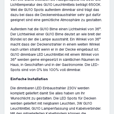
Lichttemperatur des GU10 Leuchtmittels beträgt 6500K.
Weil die GU10 Spots außerdem dimmbar sind trägt das
dazu bei dass die Deckeneinbaustrahler sehr gut dafür
geeignet sind eine gemütliche Atmosphäre zu gestalten.
Außerdem hat die GU10 Birne einen Lichtwinkel von 36°.
Der Lichtwinkel einer GU10 Birne deutet an wie breit der
Bündel ist der die Lampe ausstrahlt. Ein Winkel von 36°
macht dass der Deckenstrahler in einem weiten Winkel
nach unten strahlt wenn er in der Decke eingebaut ist.
GU10 dimmbare LED Leuchtmittel mit einem Winkel von
36° werden gerne eingesetzt in sämtlichen Räumen im
Haus, in Geschäften und in der Gastronomie. Die LED-
Spots sind von 0% bis 100% voll dimmbar.
Einfache Installation
Die dimmbaren LED Einbaustrahler 230V werden
komplett geliefert damit Sie alles haben um Ihr
Wunschlicht zu gestalten. Die LED Spots für Decken
werden geliefert mit neigbaren Leuchten, 3W GU10
Leuchtmittel, GU10 Lampenfassung und Kabelverbinder.
Mit den mitgelieferten Kabelbindern können die