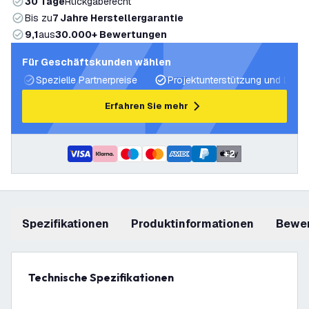
30 Tage
Rückgaberecht
Bis zu
7 Jahre Herstellergarantie
9,1
aus
30.000+ Bewertungen
Für Geschäftskunden wählen
Spezielle Partnerpreise
Projektunterstützung und Licht
Erfahren Sie mehr
+
2
Spezifikationen
Produktinformationen
Bewe
Technische Spezifikationen