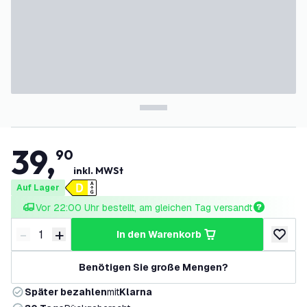
39
,
90
inkl. MWSt
Auf Lager
Vor 22:00 Uhr bestellt, am gleichen Tag versandt
-
+
in den Warenkorb
Menge verringern
Menge erhöhen
zur Wun
Benötigen Sie große Mengen?
Später bezahlen
mit
Klarna