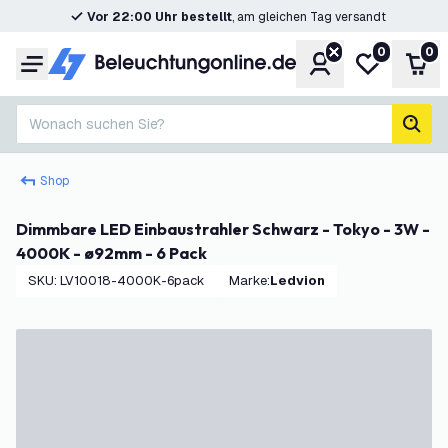
Vor 22:00 Uhr bestellt
, am gleichen Tag versandt
0
0
Konto
Meine Wunsc
War
Menü
Wonach suchen Sie?
Such
Shop
Dimmbare LED Einbaustrahler Schwarz - Tokyo - 3W -
4000K - ø92mm - 6 Pack
SKU
:
LV10018-4000K-6pack
Marke
:
Ledvion