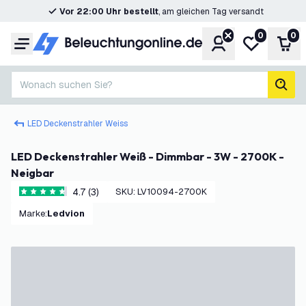
Vor 22:00 Uhr bestellt
, am gleichen Tag versandt
0
0
Konto
Meine Wunsc
War
Menü
Wonach suchen Sie?
Such
LED Deckenstrahler Weiss
LED Deckenstrahler Weiß - Dimmbar - 3W - 2700K -
Neigbar
4.7 (3)
SKU
:
LV10094-2700K
4.7 Bewertungssterne
Marke
:
Ledvion