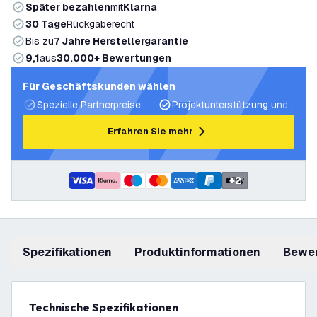
Später bezahlen
mit
Klarna
30 Tage
Rückgaberecht
Bis zu
7 Jahre Herstellergarantie
9,1
aus
30.000+ Bewertungen
Für Geschäftskunden wählen
Spezielle Partnerpreise
Projektunterstützung und Licht
Erfahren Sie mehr
+
2
Spezifikationen
Produktinformationen
Bewe
Technische Spezifikationen