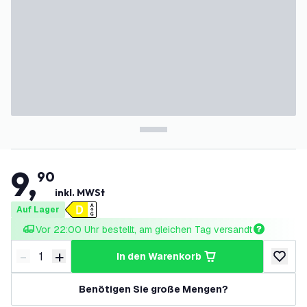
9
,
90
inkl. MWSt
Auf Lager
Vor 22:00 Uhr bestellt, am gleichen Tag versandt
-
+
in den Warenkorb
Menge verringern
Menge erhöhen
zur Wun
Benötigen Sie große Mengen?