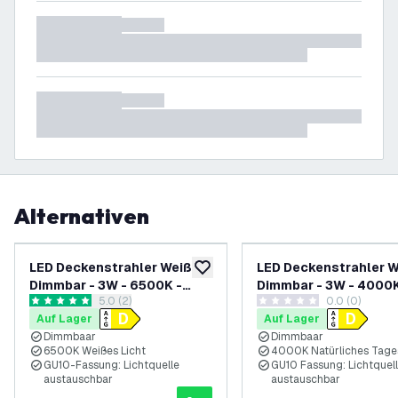
Alternativen
LED Deckenstrahler Weiß -
LED Deckenstrahler W
zur Wunschliste hinzufügen
Dimmbar - 3W - 6500K -
Dimmbar - 3W - 4000K
Bewertungsbereich öffnen
5.0 (2)
0.0 (0)
Neigbar
Neigbar
5 Bewertungssterne
0 Bewertungssterne
Auf Lager
Auf Lager
Dimmbaar
Dimmbaar
6500K Weißes Licht
4000K Natürliches Tages
GU10-Fassung: Lichtquelle
GU10 Fassung: Lichtquel
austauschbar
austauschbar