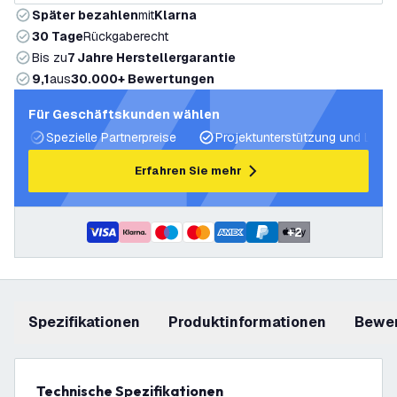
Später bezahlen
mit
Klarna
30 Tage
Rückgaberecht
Bis zu
7 Jahre Herstellergarantie
9,1
aus
30.000+ Bewertungen
Für Geschäftskunden wählen
Spezielle Partnerpreise
Projektunterstützung und Licht
Erfahren Sie mehr
+
2
Spezifikationen
Produktinformationen
Bewe
Technische Spezifikationen