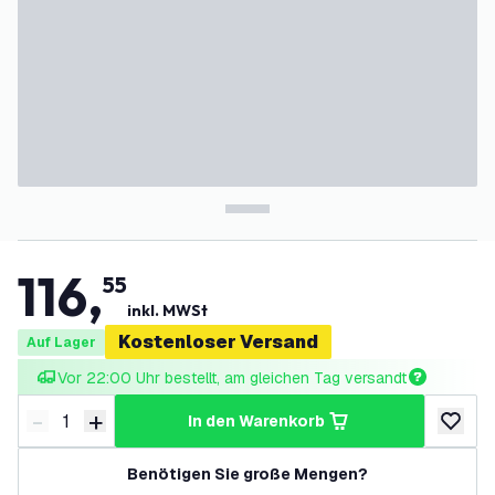
116
,
55
inkl. MWSt
Kostenloser Versand
Auf Lager
Vor 22:00 Uhr bestellt, am gleichen Tag versandt
-
+
in den Warenkorb
Menge verringern
Menge erhöhen
zur Wun
Benötigen Sie große Mengen?