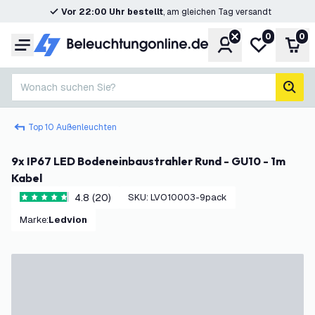
Vor 22:00 Uhr bestellt
, am gleichen Tag versandt
0
0
Konto
Meine Wunsc
War
Menü
Wonach suchen Sie?
Such
Top 10 Außenleuchten
9x IP67 LED Bodeneinbaustrahler Rund - GU10 - 1m
Kabel
4.8 (20)
SKU
:
LVO10003-9pack
4.8 Bewertungssterne
Marke
:
Ledvion