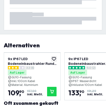
Alternativen
-
30
%
9x IP67 LED
9x IP67 LED
zur Wunschliste hinzufügen
Bodeneinbaustrahler Rund -
Bodeneinbaustrahler
Bewertungsbereich öffnen
3.3 (6)
Bewertungsbe
5.0 (2)
GU10 - Schwarz - 1m Kabel
Quadrat - GU10
3.3 Bewertungssterne
5 Bewertungssterne
Auf Lager
Auf Lager
GU10-Fassung
GU10-Fassung
Inkl. 100cm Kabel
IP67: Wasserdicht
Material: Aluminium
Inklusive 100cm Kabel
109
,
133
,
90
157,00
90
191,29
inkl. MwSt.
inkl. MwSt.
Oft zusammen gekauft