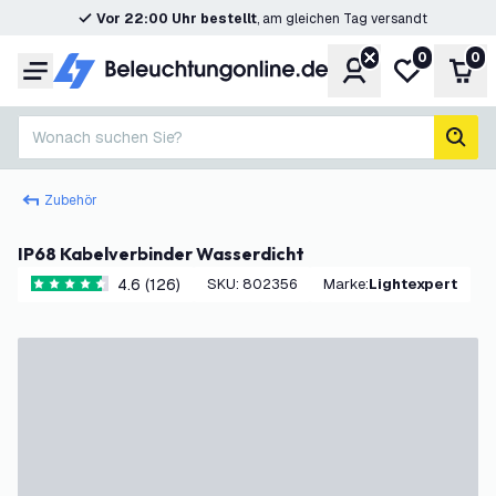
Vor 22:00 Uhr bestellt
, am gleichen Tag versandt
0
0
Konto
Meine Wunsc
War
Menü
Wonach suchen Sie?
Such
Zubehör
IP68 Kabelverbinder Wasserdicht
4.6 (126)
SKU
:
802356
Marke
:
Lightexpert
4.6 Bewertungssterne