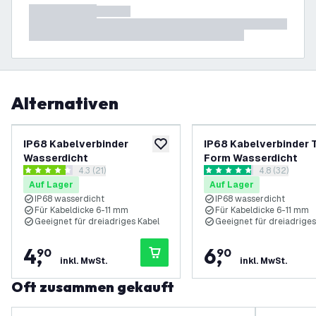
Alternativen
IP68 Kabelverbinder
IP68 Kabelverbinder 
zur Wunschliste hinzufügen
Wasserdicht
Form Wasserdicht
Bewertungsbereich öffnen
4.3 (21)
Bewertungsbe
4.8 (32)
4.3 Bewertungssterne
4.8 Bewertungssterne
Auf Lager
Auf Lager
IP68 wasserdicht
IP68 wasserdicht
Für Kabeldicke 6-11 mm
Für Kabeldicke 6-11 mm
Geeignet für dreiadriges Kabel
Geeignet für dreiadriges
4
,
6
,
90
90
inkl. MwSt.
inkl. MwSt.
Oft zusammen gekauft