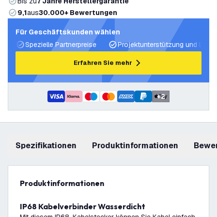
Bis zu
7 Jahre Herstellergarantie
9,1
aus
30.000+ Bewertungen
Für Geschäftskunden wählen
Spezielle Partnerpreise
Projektunterstützung und Licht
Erfahren Sie mehr
+
2
Spezifikationen
Produktinformationen
Bewe
Produktinformationen
IP68 Kabelverbinder Wasserdicht