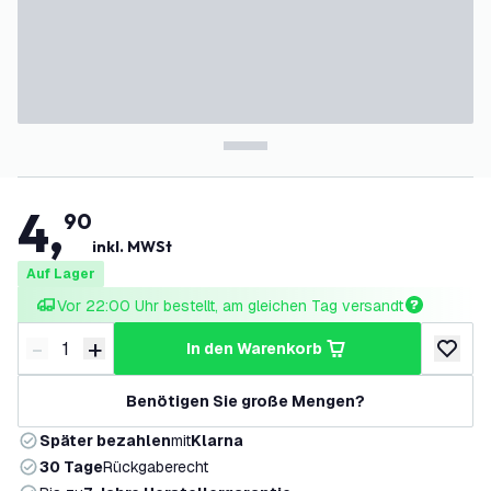
4
,
90
inkl. MWSt
Auf Lager
Vor 22:00 Uhr bestellt, am gleichen Tag versandt
-
+
in den Warenkorb
Menge verringern
Menge erhöhen
zur Wun
Benötigen Sie große Mengen?
Später bezahlen
mit
Klarna
30 Tage
Rückgaberecht