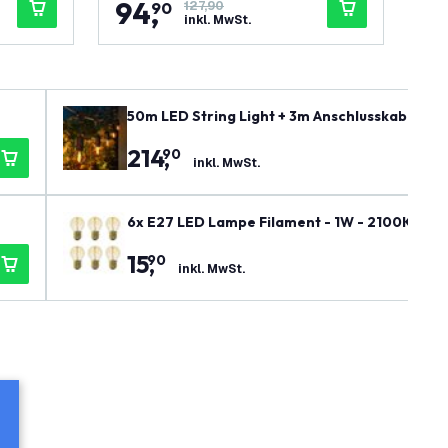
94
,
1
90
127,90
inkl. MwSt.
50m LED String Light + 3m Anschlusskabel - IP
214
,
90
inkl. MwSt.
6x E27 LED Lampe Filament - 1W - 2100K - 50
15
,
90
inkl. MwSt.