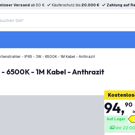
nloser Versand
ab 50 €
Käuferschutz bis
20.000 €
Zahlung auf R
rtenstrahler - IP65 - 3W - 6500K - 1M Kabel - Anthrazit
 - 6500K - 1M Kabel - Anthrazit
Kostenlos
94
,
90
i
Auf Lager
Vor 22:00 