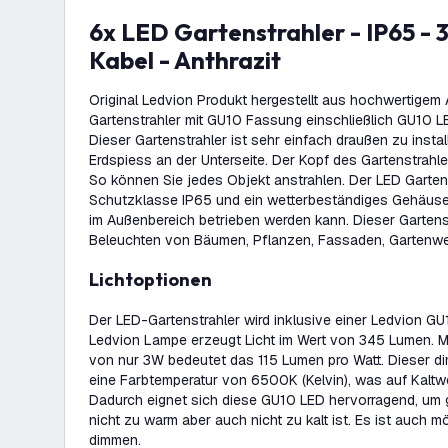
6x LED Gartenstrahler - IP65 - 3W - 6500K - 1M
Kabel - Anthrazit
Original Ledvion Produkt hergestellt aus hochwertigem 
Gartenstrahler mit GU10 Fassung einschließlich GU10 
Dieser Gartenstrahler ist sehr einfach draußen zu insta
Erdspiess an der Unterseite. Der Kopf des Gartenstrahle
So können Sie jedes Objekt anstrahlen. Der LED Garten
Schutzklasse IP65 und ein wetterbeständiges Gehäuse
im Außenbereich betrieben werden kann. Dieser Gartenst
Beleuchten von Bäumen, Pflanzen, Fassaden, Gartenw
Lichtoptionen
Der LED-Gartenstrahler wird inklusive einer Ledvion GU
Ledvion Lampe erzeugt Licht im Wert von 345 Lumen. M
von nur 3W bedeutet das 115 Lumen pro Watt. Dieser 
eine Farbtemperatur von 6500K (Kelvin), was auf Kaltwe
Dadurch eignet sich diese GU10 LED hervorragend, um 
nicht zu warm aber auch nicht zu kalt ist. Es ist auch 
dimmen.