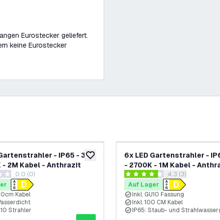
angen Eurostecker geliefert.
rn keine Eurostecker
-
14
%
Gartenstrahler - IP65 - 3W
6x LED Gartenstrahler - IP
ufügen
zur Wunschliste hinzufügen
 - 2M Kabel - Anthrazit
- 2700K - 1M Kabel - Anthr
0.0 (0)
Bewertungsbereic
4.3 (3)
ungssterne
4.3 Bewertungssterne
er
Auf Lager
200cm Kabel
Inkl. GU10 Fassung
Wasserdicht
Inkl. 100 CM Kabel
U10 Strahler
IP65: Staub- und Strahlwasse