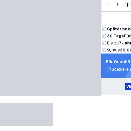
-
+
Menge ver
M
Später bez
30 Tage
Rüc
Bis zu
7 Jah
9,1
aus
30.0
Für Geschä
Spezielle 