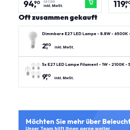
94
,
119
,
90
127,90
9
inkl. MwSt.
Oft zusammen gekauft
Dimmbare E27 LED Lampe - 8.8W - 6500K 
2
,
90
inkl. MwSt.
5x E27 LED Lampe Filament - 1W - 2100K - 
9
,
90
inkl. MwSt.
Möchten Sie mehr über Beleuch
Unser Team hilft Ihnen gerne weiter