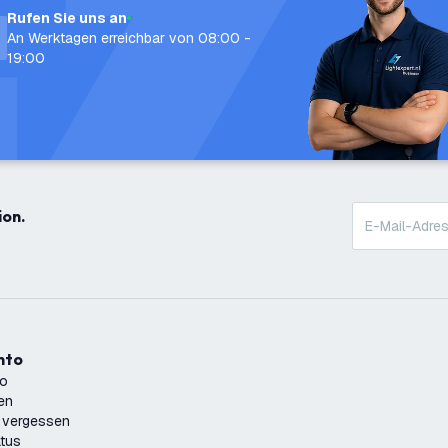
Rufen Sie uns an
An Werktagen erreichbar von 08:00 -
19:00
ion.
onto
to
ren
 vergessen
atus