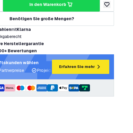
in den Warenkorb
ringern
enge erhöhen
zur Wunschlist
Benötigen Sie große Mengen?
ahlen
mit
Klarna
kgaberecht
re Herstellergarantie
00+ Bewertungen
ftskunden wählen
Erfahren Sie mehr
Partnerpreise
Projektunterstützung und Lichtpläne
Fachku