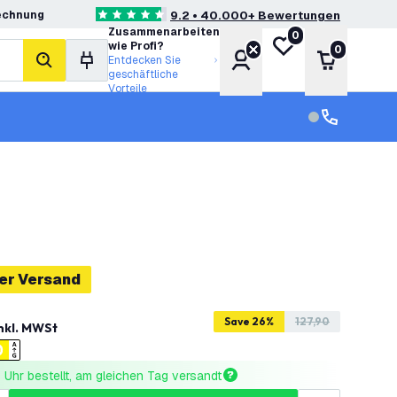
echnung
9.2 • 40.000+ Bewertungen
4.6 Bewertungssterne
Zusammenarbeiten
0
Meine Wunschliste
wie Profi?
0
Konto
Warenkor
Entdecken Sie
Suche
geschäftliche
Vorteile
Kundendienst
Kundenservi
er Versand
Save 26%
127,90
nkl. MWSt
Uhr bestellt, am gleichen Tag versandt