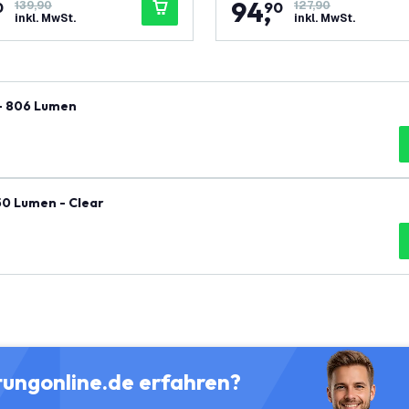
94
,
0
139,90
90
127,90
inkl. MwSt.
inkl. MwSt.
- 806 Lumen
50 Lumen - Clear
tungonline.de erfahren?