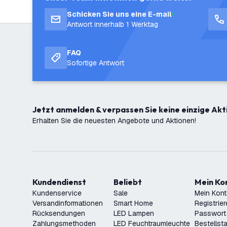
Schicken Sie uns eine E-mail
Antwort innerhalb 1 Werktag
FAQ
Sofortige Antwort
Jetzt anmelden & verpassen Sie keine einzige Akt
Erhalten Sie die neuesten Angebote und Aktionen!
Kundendienst
Beliebt
Mein K
Kundenservice
Sale
Mein Kon
Versandinformationen
Smart Home
Registrie
Rücksendungen
LED Lampen
Passwort
Zahlungsmethoden
LED Feuchtraumleuchte
Bestellst