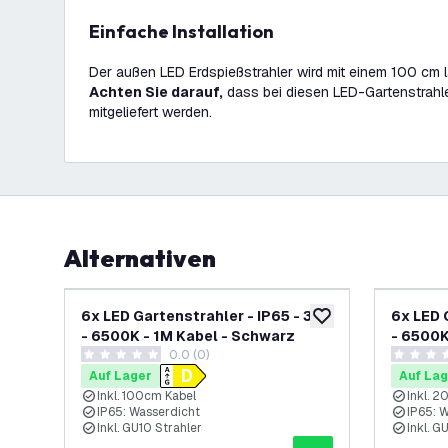
Einfache Installation
Der außen LED Erdspießstrahler wird mit einem 100 cm l
Achten Sie darauf,
dass bei diesen LED-Gartenstrahle
mitgeliefert werden.
Alternativen
-
26
%
6x LED Gartenstrahler - IP65 - 3W
6x LED 
zur Wunschliste hinz
- 6500K - 1M Kabel - Schwarz
- 6500K
0.0 (0)
0 Bewertungssterne
0 Bewert
Auf Lager
Auf Lag
Inkl. 100cm Kabel
Inkl. 
IP65: Wasserdicht
IP65: 
Inkl. GU10 Strahler
Inkl. G