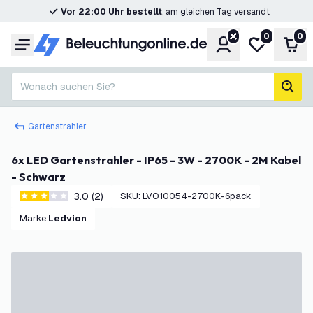
Vor 22:00 Uhr bestellt
, am gleichen Tag versandt
0
0
Konto
Meine Wunsc
War
Menü
Wonach suchen Sie?
Such
Gartenstrahler
6x LED Gartenstrahler - IP65 - 3W - 2700K - 2M Kabel
- Schwarz
3.0 (2)
SKU
:
LVO10054-2700K-6pack
3 Bewertungssterne
Marke
:
Ledvion