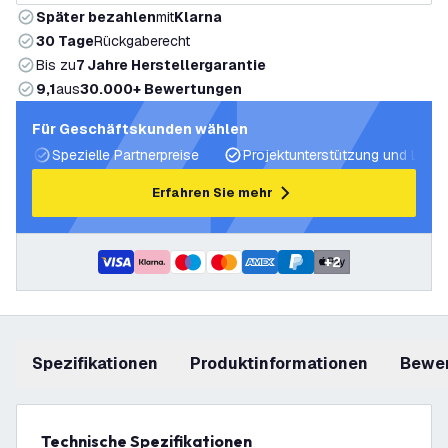
Später bezahlen
mit
Klarna
30 Tage
Rückgaberecht
Bis zu
7 Jahre Herstellergarantie
9,1
aus
30.000+ Bewertungen
Für Geschäftskunden wählen
Spezielle Partnerpreise
Projektunterstützung und Licht
Erfahren Sie mehr
+
2
Spezifikationen
Produktinformationen
Bewe
Technische Spezifikationen