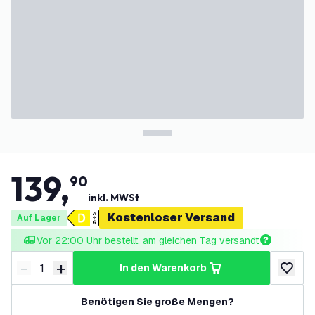
139
,
90
inkl. MWSt
Kostenloser Versand
Auf Lager
Vor 22:00 Uhr bestellt, am gleichen Tag versandt
-
+
in den Warenkorb
Menge verringern
Menge erhöhen
zur Wun
Benötigen Sie große Mengen?