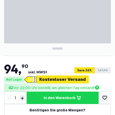
94
,
90
Save 26%
127,90
inkl. MWSt
Kostenloser Versand
Auf Lager
Vor 22:00 Uhr bestellt, am gleichen Tag versandt
-
+
in den Warenkorb
Menge verringern
Menge erhöhen
zur Wun
Benötigen Sie große Mengen?