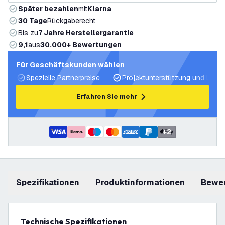
Später bezahlen
mit
Klarna
30 Tage
Rückgaberecht
Bis zu
7 Jahre Herstellergarantie
9,1
aus
30.000+ Bewertungen
Für Geschäftskunden wählen
Spezielle Partnerpreise
Projektunterstützung und Licht
Erfahren Sie mehr
+
2
Spezifikationen
Produktinformationen
Bewe
Technische Spezifikationen