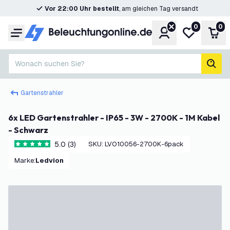
Vor 22:00 Uhr bestellt
, am gleichen Tag versandt
0
0
Konto
Meine Wunsc
War
Menü
Wonach suchen Sie?
Such
Gartenstrahler
6x LED Gartenstrahler - IP65 - 3W - 2700K - 1M Kabel
- Schwarz
5.0 (3)
SKU
:
LVO10056-2700K-6pack
5 Bewertungssterne
Marke
:
Ledvion