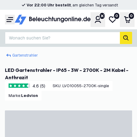
Vor 22:00 Uhr bestellt
, am gleichen Tag versandt
0
0
Konto
Meine Wunsc
War
Menü
Wonach suchen Sie?
Such
Gartenstrahler
LED Gartenstrahler - IP65 - 3W - 2700K - 2M Kabel -
Anthrazit
4.6 (5)
SKU
:
LVO10055-2700K-single
4.6 Bewertungssterne
Marke
:
Ledvion