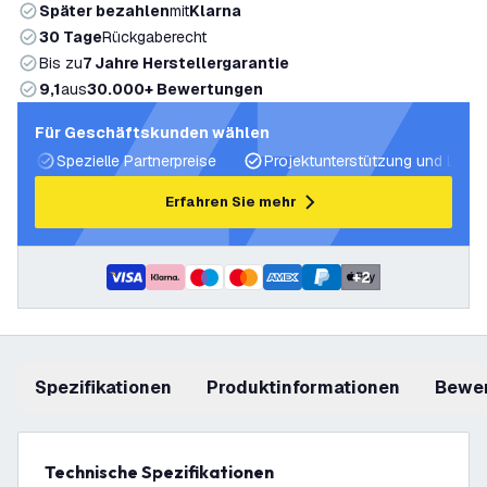
Später bezahlen
mit
Klarna
30 Tage
Rückgaberecht
Bis zu
7 Jahre Herstellergarantie
9,1
aus
30.000+ Bewertungen
Für Geschäftskunden wählen
Spezielle Partnerpreise
Projektunterstützung und Licht
Erfahren Sie mehr
+
2
Spezifikationen
Produktinformationen
Bewe
Technische Spezifikationen