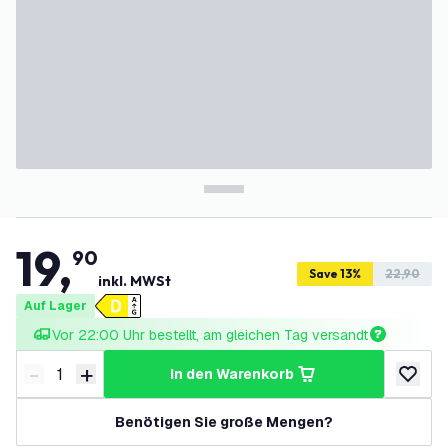
19
,
90
Save 13%
22,90
inkl. MWSt
Auf Lager
Vor 22:00 Uhr bestellt, am gleichen Tag versandt
-
+
in den Warenkorb
Menge verringern
Menge erhöhen
zur Wun
Benötigen Sie große Mengen?