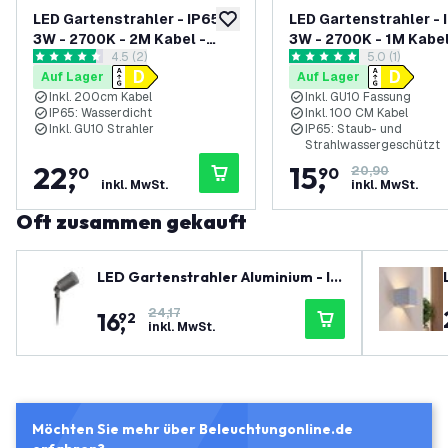
LED Gartenstrahler - IP65 -
LED Gartenstrahler - 
zur Wunschliste hinzufügen
3W - 2700K - 2M Kabel -
3W - 2700K - 1M Kabel
Bewertungsbereich öffnen
4.5 (2)
Bewertungsbe
5.0 (1)
Schwarz
Anthrazit
4.5 Bewertungssterne
5 Bewertungssterne
Auf Lager
Auf Lager
Inkl. 200cm Kabel
Inkl. GU10 Fassung
IP65: Wasserdicht
Inkl. 100 CM Kabel
Inkl. GU10 Strahler
IP65: Staub- und
Strahlwassergeschützt
22
,
15
,
90
90
20,90
inkl. MwSt.
inkl. MwSt.
Oft zusammen gekauft
LED Gartenstrahler Aluminium - IP
65 - GU10 Fassung - 2M Kabel - Ant
24,17
16
,
hrazit
92
inkl. MwSt.
Möchten Sie mehr über Beleuchtungonline.de