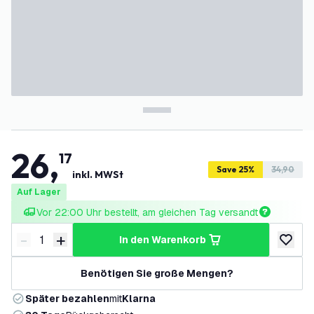
26
,
17
Save 25%
34,90
inkl. MWSt
Auf Lager
Vor 22:00 Uhr bestellt, am gleichen Tag versandt
-
+
in den Warenkorb
Menge verringern
Menge erhöhen
zur Wun
Benötigen Sie große Mengen?
Später bezahlen
mit
Klarna