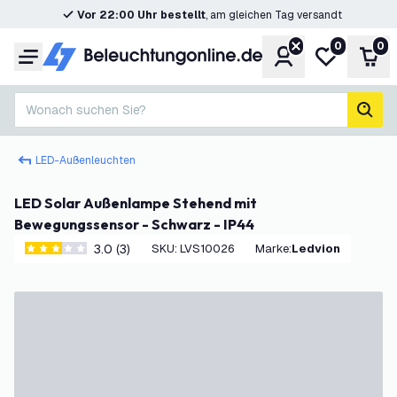
Vor 22:00 Uhr bestellt
, am gleichen Tag versandt
0
0
Konto
Meine Wunsc
War
Menü
Wonach suchen Sie?
Such
LED-Außenleuchten
LED Solar Außenlampe Stehend mit
Bewegungssensor - Schwarz - IP44
3.0 (3)
SKU
:
LVS10026
Marke
:
Ledvion
3 Bewertungssterne