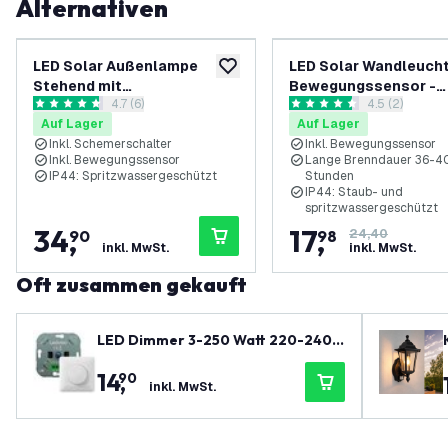
Alternativen
LED Solar Außenlampe
LED Solar Wandleucht
zur Wunschliste hinzufügen
Stehend mit
Bewegungssensor -
Bewertungsbereich öffnen
4.7 (6)
Bewertungsbe
4.5 (2)
Bewegungssensor -
Schwarz - IP44
4.7 Bewertungssterne
4.5 Bewertungssterne
Auf Lager
Auf Lager
Schwarz - IP44
Inkl. Schemerschalter
Inkl. Bewegungssensor
Inkl. Bewegungssensor
Lange Brenndauer 36-4
IP44: Spritzwassergeschützt
Stunden
IP44: Staub- und
spritzwassergeschützt
34
,
17
,
90
98
24,40
inkl. MwSt.
inkl. MwSt.
Oft zusammen gekauft
LED Dimmer 3-250 Watt 220-240V
- Phasenabschnitt - Universal - Ko
14
,
90
mplett
inkl. MwSt.