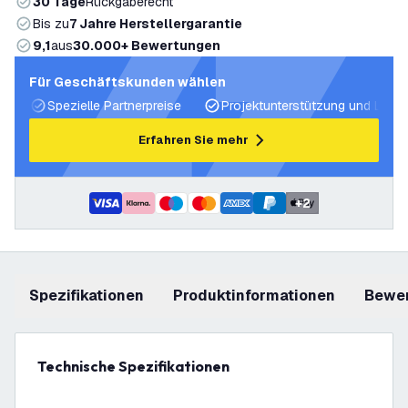
30 Tage
Rückgaberecht
Bis zu
7 Jahre Herstellergarantie
9,1
aus
30.000+ Bewertungen
Für Geschäftskunden wählen
Spezielle Partnerpreise
Projektunterstützung und Licht
Erfahren Sie mehr
+
2
Spezifikationen
Produktinformationen
Bewe
Technische Spezifikationen