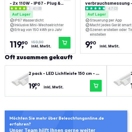
zur Wunschliste hinzufügen
- 2x 110W - IP67 - Plug &
verbrauchsmessung -
Bewertungsbereich öffnen
4.1 (8)
Bewertungsbe
4.7 (3)
Play - Steuerbar über die
App - Schwarz - WiFi /
4.1 Bewertungssterne
4.7 Bewertungssterne
Auf Lager
Auf Lager
Calex App - 400W Mikro-
Smart stecker
IP67 Wasserdicht
Steuerung per App
Wechselrichter
Inklusive Mini-Wechselrichter
Macht jedes Gerät smart
Ertrag von 150 kWh pro Jahr
Szenen erstellen oder T
einstellen
119
,
9
,
90
159,90
90
inkl. MwSt.
inkl. MwSt.
Oft zusammen gekauft
2 pack - LED Lichtleiste 150 cm - 40
W - 120 lm/W - 4000K - 4800 Lume
19
,
90
n
inkl. MwSt.
Möchten Sie mehr über Beleuchtungonline.de
erfahren?
Unser Team hilft Ihnen gerne weiter