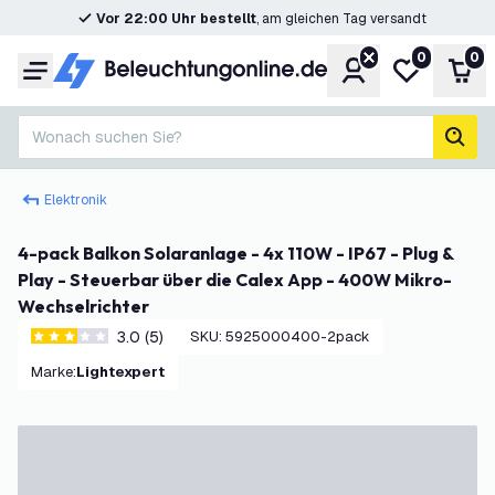
Vor 22:00 Uhr bestellt
, am gleichen Tag versandt
0
0
Konto
Meine Wunsc
War
Menü
Wonach suchen Sie?
Such
Elektronik
4-pack Balkon Solaranlage - 4x 110W - IP67 - Plug &
Play - Steuerbar über die Calex App - 400W Mikro-
Wechselrichter
3.0 (5)
SKU
:
5925000400-2pack
3 Bewertungssterne
Marke
:
Lightexpert