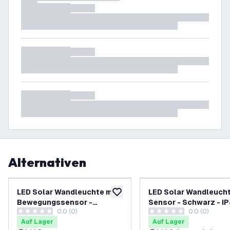
Alternativen
-
20
%
LED Solar Wandleuchte mit
LED Solar Wandleucht
zur Wunschliste hinzufügen
Bewegungssensor -
Sensor - Schwarz - I
0.0 (0)
0.0 (0)
Schwarz - IP44
0 Bewertungssterne
0 Bewertungssterne
Auf Lager
Auf Lager