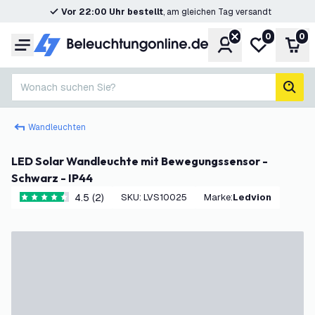
Vor 22:00 Uhr bestellt
, am gleichen Tag versandt
0
0
Konto
Meine Wunsc
War
Menü
Wonach suchen Sie?
Such
Wandleuchten
LED Solar Wandleuchte mit Bewegungssensor -
Schwarz - IP44
4.5 (2)
SKU
:
LVS10025
Marke
:
Ledvion
4.5 Bewertungssterne