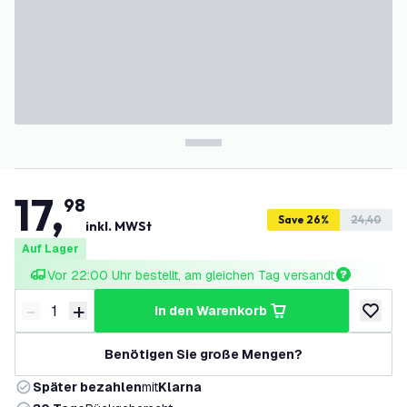
17
,
98
Save 26%
24,40
inkl. MWSt
Auf Lager
Vor 22:00 Uhr bestellt, am gleichen Tag versandt
-
+
in den Warenkorb
Menge verringern
Menge erhöhen
zur Wun
Benötigen Sie große Mengen?
Später bezahlen
mit
Klarna