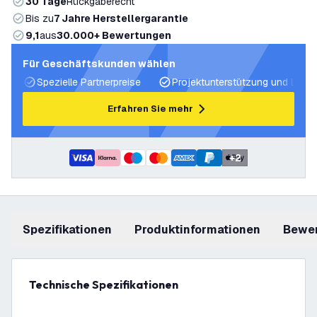
30 Tage
Rückgaberecht
Bis zu
7 Jahre Herstellergarantie
9,1
aus
30.000+ Bewertungen
Für Geschäftskunden wählen
Spezielle Partnerpreise
Projektunterstützung und Licht
Erfahren Sie mehr
+
2
Spezifikationen
Produktinformationen
Bewe
Technische Spezifikationen