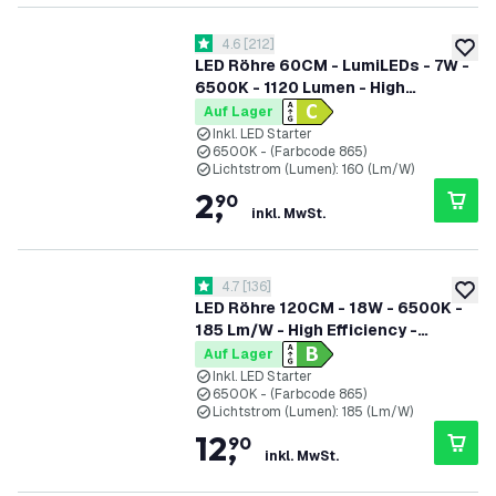
Bewertungsbereich öffnen
4.6
[
212
]
4.6 Bewertungssterne
zur W
LED Röhre 60CM - LumiLEDs - 7W -
6500K - 1120 Lumen - High
Efficiency
Auf Lager
Inkl. LED Starter
6500K - (Farbcode 865)
Lichtstrom (Lumen): 160 (Lm/W)
2
,
90
inkl. MwSt.
Bewertungsbereich öffnen
4.7
[
136
]
4.7 Bewertungssterne
zur W
LED Röhre 120CM - 18W - 6500K -
185 Lm/W - High Efficiency -
Energieetikette B
Auf Lager
Inkl. LED Starter
6500K - (Farbcode 865)
Lichtstrom (Lumen): 185 (Lm/W)
12
,
90
inkl. MwSt.