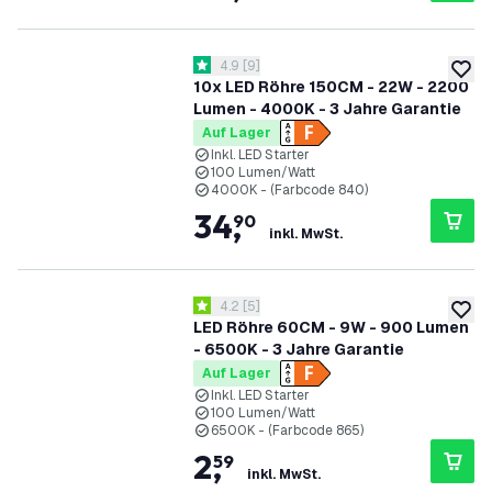
Bewertungsbereich öffnen
4.9
[
9
]
4.9 Bewertungssterne
zur W
10x LED Röhre 150CM - 22W - 2200
Lumen - 4000K - 3 Jahre Garantie
Auf Lager
Inkl. LED Starter
100 Lumen/Watt
4000K - (Farbcode 840)
34
,
90
inkl. MwSt.
Bewertungsbereich öffnen
4.2
[
5
]
4.2 Bewertungssterne
zur W
LED Röhre 60CM - 9W - 900 Lumen
- 6500K - 3 Jahre Garantie
Auf Lager
Inkl. LED Starter
100 Lumen/Watt
6500K - (Farbcode 865)
2
,
59
inkl. MwSt.