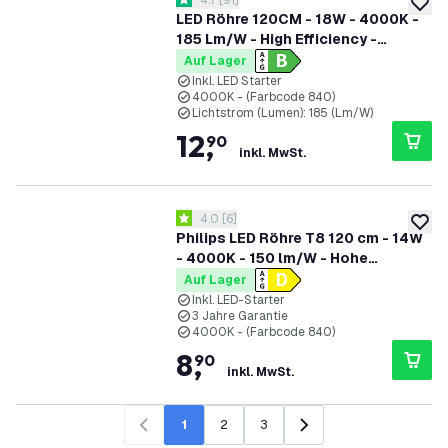
Bewertungsbereich öffnen
4.7
[
91
]
4.7 Bewertungssterne
zur W
LED Röhre 120CM - 18W - 4000K -
185 Lm/W - High Efficiency -
Energieetikette B
Auf Lager
Inkl. LED Starter
4000K - (Farbcode 840)
Lichtstrom (Lumen): 185 (Lm/W)
12
,
90
inkl. MwSt.
Bewertungsbereich öffnen
4.0
[
6
]
4 Bewertungssterne
zur W
Philips LED Röhre T8 120 cm - 14W
- 4000K - 150 lm/W - Hohe
Effizienz
Auf Lager
Inkl. LED-Starter
3 Jahre Garantie
4000K - (Farbcode 840)
8
,
90
inkl. MwSt.
1
2
3
Zurück
Weiter