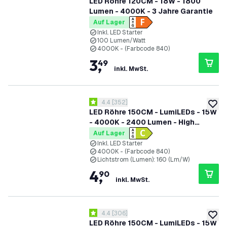
LED Röhre 120CM - 18W - 1800
Lumen - 4000K - 3 Jahre Garantie
Auf Lager
Inkl. LED Starter
100 Lumen/Watt
4000K - (Farbcode 840)
3
,
49
inkl. MwSt.
Bewertungsbereich öffnen
4.4
[
352
]
4.4 Bewertungssterne
zur W
LED Röhre 150CM - LumiLEDs - 15W
- 4000K - 2400 Lumen - High
Efficiency
Auf Lager
Inkl. LED Starter
4000K - (Farbcode 840)
Lichtstrom (Lumen): 160 (Lm/W)
4
,
90
inkl. MwSt.
Bewertungsbereich öffnen
4.4
[
306
]
4.4 Bewertungssterne
zur W
LED Röhre 150CM - LumiLEDs - 15W