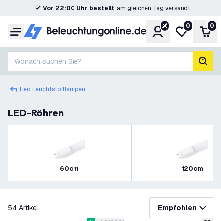
Vor 22:00 Uhr bestellt
, am gleichen Tag versandt
0
0
Konto
Meine Wunsc
War
Menü
Wonach suchen Sie?
Such
Led Leuchtstofflampen
LED-Röhren
60cm
120cm
Filter
54
Artikel
Empfohlen