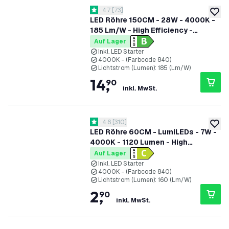
Bewertungsbereich öffnen
4.7
[
73
]
4.7 Bewertungssterne
zur W
LED Röhre 150CM - 28W - 4000K -
185 Lm/W - High Efficiency -
Energieetikette B
Auf Lager
Inkl. LED Starter
4000K - (Farbcode 840)
Lichtstrom (Lumen): 185 (Lm/W)
14
,
90
inkl. MwSt.
Bewertungsbereich öffnen
4.6
[
310
]
4.6 Bewertungssterne
zur W
LED Röhre 60CM - LumiLEDs - 7W -
4000K - 1120 Lumen - High
Efficiency
Auf Lager
Inkl. LED Starter
4000K - (Farbcode 840)
Lichtstrom (Lumen): 160 (Lm/W)
2
,
90
inkl. MwSt.