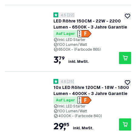
Bewertungsbereich öffnen
4.5
[
22
]
4.5 Bewertungssterne
zur W
LED Röhre 150CM - 22W - 2200
Lumen - 6500K - 3 Jahre Garantie
Auf Lager
Inkl. LED Starter
100 Lumen/Watt
6500K - (Farbcode 865)
3
,
79
inkl. MwSt.
Bewertungsbereich öffnen
4.6
[
25
]
4.6 Bewertungssterne
zur W
10x LED Röhre 120CM - 18W - 1800
Lumen - 4000K - 3 Jahre Garantie
Auf Lager
Inkl. LED Starter
100 Lumen/Watt
4000K - (Farbcode 840)
29
,
95
inkl. MwSt.