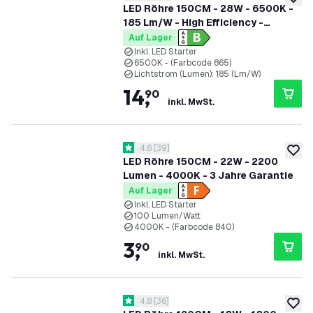
zur W
LED Röhre 150CM - 28W - 6500K -
185 Lm/W - High Efficiency -
Energieetikette B
Auf Lager
Inkl. LED Starter
6500K - (Farbcode 865)
Lichtstrom (Lumen): 185 (Lm/W)
14
,
90
inkl. MwSt.
Bewertungsbereich öffnen
4.6
[
39
]
4.6 Bewertungssterne
zur W
LED Röhre 150CM - 22W - 2200
Lumen - 4000K - 3 Jahre Garantie
Auf Lager
Inkl. LED Starter
100 Lumen/Watt
4000K - (Farbcode 840)
3
,
90
inkl. MwSt.
Bewertungsbereich öffnen
4.8
[
36
]
4.8 Bewertungssterne
zur W