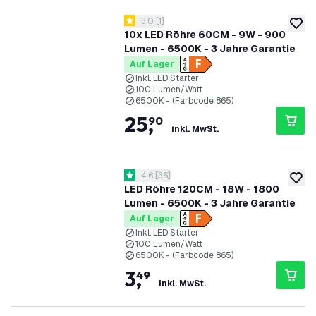
Bewertungsbereich öffnen
3.0
[
1
]
3 Bewertungssterne
zur W
10x LED Röhre 60CM - 9W - 900
Lumen - 6500K - 3 Jahre Garantie
Auf Lager
Inkl. LED Starter
100 Lumen/Watt
6500K - (Farbcode 865)
25
,
90
inkl. MwSt.
Bewertungsbereich öffnen
4.6
[
36
]
4.6 Bewertungssterne
zur W
LED Röhre 120CM - 18W - 1800
Lumen - 6500K - 3 Jahre Garantie
Auf Lager
Inkl. LED Starter
100 Lumen/Watt
6500K - (Farbcode 865)
3
,
49
inkl. MwSt.