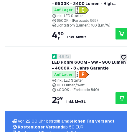
- 6500K - 2400 Lumen - High
Efficiency
Auf Lager
Inkl. LED Starter
6500K - (Farbcode 865)
Lichtstrom (Lumen): 160 (Lm/W)
4
,
90
inkl. MwSt.
Bewertungsbereich öffnen
4.6
[
12
]
4.6 Bewertungssterne
zur W
LED Röhre 60CM - 9W - 900 Lumen
- 4000K - 3 Jahre Garantie
Auf Lager
Inkl. LED Starter
100 Lumen/Watt
4000K - (Farbcode 840)
2
,
59
inkl. MwSt.
Vor 22:00 Uhr bestellt am
gleichen Tag versandt
Kostenloser Versand
ab 50 EUR