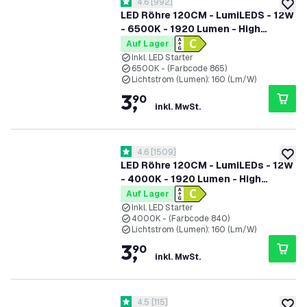
Bewertungsbereich öffnen
4.6
[
992
]
4.6 Bewertungssterne
zur W
LED Röhre 120CM - LumiLEDS - 12W
- 6500K - 1920 Lumen - High
Efficiency
Auf Lager
Inkl. LED Starter
6500K - (Farbcode 865)
Lichtstrom (Lumen): 160 (Lm/W)
3
,
90
inkl. MwSt.
Bewertungsbereich öffnen
4.6
[
1509
]
4.6 Bewertungssterne
zur W
LED Röhre 120CM - LumiLEDs - 12W
- 4000K - 1920 Lumen - High
Efficiency
Auf Lager
Inkl. LED Starter
4000K - (Farbcode 840)
Lichtstrom (Lumen): 160 (Lm/W)
3
,
90
inkl. MwSt.
Bewertungsbereich öffnen
4.5
[
115
]
4.5 Bewertungssterne