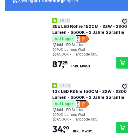
Zahlung
auf Rechnung
möglich
Bewertungsbereich öffnen
3.5
[
6
]
3.5 Bewertungssterne
zur W
25x LED Röhre 150CM - 22W - 2200
Lumen - 6500K - 3 Jahre Garantie
Auf Lager
Inkl. LED Starter
100 Lumen/Watt
6500K - (Farbcode 865)
87
,
25
inkl. MwSt.
Bewertungsbereich öffnen
4.3
[
14
]
4.3 Bewertungssterne
zur W
10x LED Röhre 150CM - 22W - 2200
Lumen - 6500K - 3 Jahre Garantie
Auf Lager
Inkl. LED Starter
100 Lumen/Watt
6500K - (Farbcode 865)
34
,
90
inkl. MwSt.