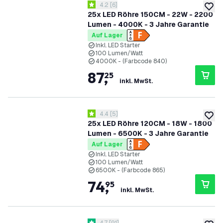
Bewertungsbereich öffnen
4.2
[
6
]
4.2 Bewertungssterne
zur W
25x LED Röhre 150CM - 22W - 2200
Lumen - 4000K - 3 Jahre Garantie
Auf Lager
Inkl. LED Starter
100 Lumen/Watt
4000K - (Farbcode 840)
87
,
25
inkl. MwSt.
Bewertungsbereich öffnen
4.4
[
5
]
4.4 Bewertungssterne
zur W
25x LED Röhre 120CM - 18W - 1800
Lumen - 6500K - 3 Jahre Garantie
Auf Lager
Inkl. LED Starter
100 Lumen/Watt
6500K - (Farbcode 865)
74
,
95
inkl. MwSt.