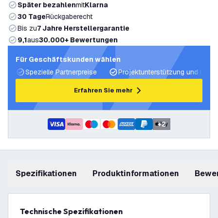
Später bezahlen
mit
Klarna
30 Tage
Rückgaberecht
Bis zu
7 Jahre Herstellergarantie
9,1
aus
30.000+ Bewertungen
Für Geschäftskunden wählen
Spezielle Partnerpreise
Projektunterstützung und Licht
Erfahren Sie mehr
+
2
Spezifikationen
Produktinformationen
Bewe
Technische Spezifikationen