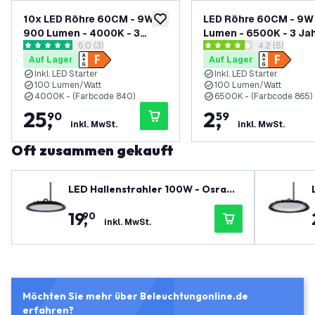
10x LED Röhre 60CM - 9W -
LED Röhre 60CM - 9W
zur Wunschliste hinzufügen
900 Lumen - 4000K - 3
Lumen - 6500K - 3 Ja
Bewertungsbereich öffnen
5.0 (3)
Bewertungsbe
4.2 (5)
Jahre Garantie
Garantie
5 Bewertungssterne
4.2 Bewertungssterne
Auf Lager
Auf Lager
Inkl. LED Starter
Inkl. LED Starter
100 Lumen/Watt
100 Lumen/Watt
4000K - (Farbcode 840)
6500K - (Farbcode 865)
25
,
2
,
90
59
inkl. MwSt.
inkl. MwSt.
Oft zusammen gekauft
LED Hallenstrahler 100W - Osram
LED Chips - 90° - 110Lm/W - 4000K
19
,
90
- IP65 - 2 Jahre Garantie
inkl. MwSt.
Möchten Sie mehr über Beleuchtungonline.de
erfahren?