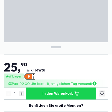
25
,
90
inkl. MWSt
Auf Lager
Vor 22:00 Uhr bestellt, am gleichen Tag versandt
-
+
in den Warenkorb
Menge verringern
Menge erhöhen
zur Wun
Benötigen Sie große Mengen?