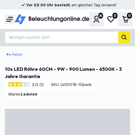
Vor 22:00 Uhr bestellt
, am gleichen Tag versandt
0
0
Konto
Meine Wunsc
War
Menü
Wonach suchen Sie?
Such
Hallen
10x LED Röhre 60CM - 9W - 900 Lumen - 6500K - 3
Jahre Garantie
3.0 (1)
SKU
:
LV20018-10pack
3 Bewertungssterne
Marke
:
Ledvion