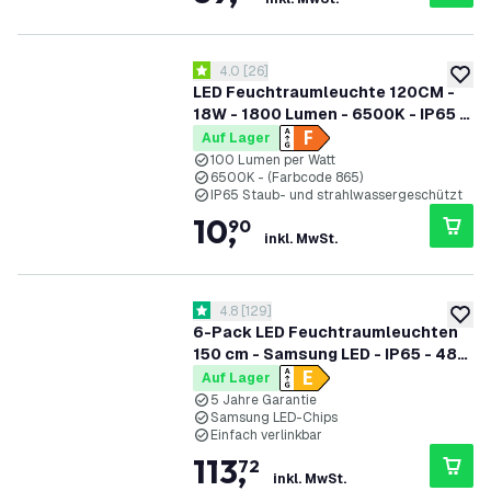
Bewertungsbereich öffnen
4.0
[
26
]
4 Bewertungssterne
zur W
LED Feuchtraumleuchte 120CM -
18W - 1800 Lumen - 6500K - IP65 -
Inkl. LED Röhre
Auf Lager
100 Lumen per Watt
6500K - (Farbcode 865)
IP65 Staub- und strahlwassergeschützt
10
,
90
inkl. MwSt.
Bewertungsbereich öffnen
4.8
[
129
]
4.8 Bewertungssterne
zur W
6-Pack LED Feuchtraumleuchten
150 cm - Samsung LED - IP65 - 48W
- 130 lm/W - 4000K - Verlinkbar - 5
Auf Lager
Jahre Garantie
5 Jahre Garantie
Samsung LED-Chips
Einfach verlinkbar
113
,
72
inkl. MwSt.