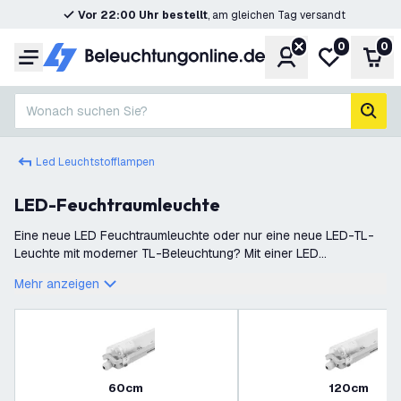
Vor 22:00 Uhr bestellt
, am gleichen Tag versandt
0
0
Konto
Meine Wunsc
War
Menü
Wonach suchen Sie?
Such
Led Leuchtstofflampen
LED-Feuchtraumleuchte
Eine neue LED Feuchtraumleuchte oder nur eine neue LED-TL-
Leuchte mit moderner TL-Beleuchtung? Mit einer LED
Feuchtraumleuchte von Beleuchtungonline.de erhalten Sie mehr
Mehr anzeigen
als eine gute Lichtquelle. Die
60cm
120cm