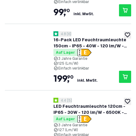
Einfach verlinkbar
99
,
90
inkl. MwSt.
Bewertungsbereich öffnen
4.8
[
6
]
4.8 Bewertungssterne
zur W
16-Pack LED Feuchtraumleuchte
150cm - IP65 - 40W - 120 lm/W -
6500K - Verlinkbar - 3 Jahre
Auf Lager
Garantie
3 Jahre Garantie
125 (Lm/W)
Einfach verlinkbar
199
,
90
inkl. MwSt.
Bewertungsbereich öffnen
4.4
[
5
]
4.4 Bewertungssterne
zur W
LED Feuchtraumleuchte 120cm -
IP65 - 30W - 120 lm/W - 6500K -
Verlinkbar - 3 Jahre Garantie
Auf Lager
3 Jahre Garantie
127 (Lm/W)
Einfach verlinkbar