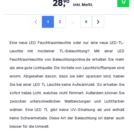
28
,
90
inkl. MwSt.
1
2
...
9
Zurück
Weiter
Eine neue LED Feuchtraumleuchte oder nur eine neue LED-TL-
Leuchte mit moderner TL-Beleuchtung? Mit einer LED
Feuchtraumleuchte von Beleuchtungonline.de erhalten Sie mehr
als eine gute Lichtquelle. Die Vorteile von Leuchtstofflampen sind
enorm. Abgesehen davon, dass sie sehr sparsam sind, haben
Sie bei einer LED TL Leuchte keine Aufwärmzeit. So erhalten Sie
sofort helles Licht, welches nicht flimmert. Außerdem können Sie
zwischen unterschiedlichen Wattleistungen und Lichtfarben
wählen. Eine LED TL gibt keine UV-Strahlung ab und enthält
keine Schwermetalle. Diese Art der Beleuchtung ist daher auch
besser für die Umwelt.