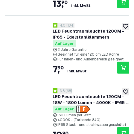
13
,
90
inkl. MwSt.
Bewertungsbereich öffnen
4.0
[
134
]
4 Bewertungssterne
zur W
LED Feuchtraumleuchte 120CM -
IP65 - Edelstahlklammern
Auf Lager
2 Jahre Garantie
Geeignet für eine 120 cm LED Röhre
Für Innen- und Außenbereich geeignet
7
,
90
inkl. MwSt.
Bewertungsbereich öffnen
3.8
[
68
]
3.8 Bewertungssterne
zur W
LED Feuchtraumleuchte 120CM -
18W - 1800 Lumen - 4000K - IP65 -
Inkl. LED Röhre
Auf Lager
160 Lumen per Watt
4000K - (Farbcode 840)
IP65 Staub- und strahlwassergeschützt
90