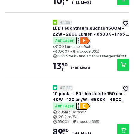
10
,
inkl. MwSt.
Bewertungsbereich öffnen
4.1
[
29
]
4.1 Bewertungssterne
zur W
LED Feuchtraumleuchte 150CM -
22W - 2200 Lumen - 6500K - IP65 -
Inkl. LED Röhre
Auf Lager
100 Lumen per Watt
6500K - (Farbcode 865)
IP65 Staub- und strahlwassergeschützt
13
,
90
inkl. MwSt.
Bewertungsbereich öffnen
4.7
[
30
]
4.7 Bewertungssterne
zur W
10 pack - LED Lichtleiste 150 cm -
40W - 120 lm/W - 6500K - 4800
Lumen
Auf Lager
2 Jahre Garantie
120 (Lm/W)
6500K - (Farbcode 865)
89
,
90
inkl. MwSt.