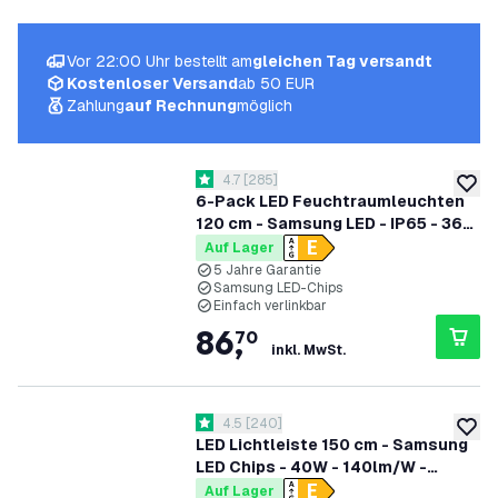
Vor 22:00 Uhr bestellt am
gleichen Tag versandt
Kostenloser Versand
ab 50 EUR
Zahlung
auf Rechnung
möglich
Bewertungsbereich öffnen
4.7
[
285
]
4.7 Bewertungssterne
zur W
6-Pack LED Feuchtraumleuchten
120 cm - Samsung LED - IP65 - 36W
- 130 lm/W - 6500K - Verlinkbar - 5
Auf Lager
Jahre Garantie
5 Jahre Garantie
Samsung LED-Chips
Einfach verlinkbar
86
,
70
inkl. MwSt.
Bewertungsbereich öffnen
4.5
[
240
]
4.5 Bewertungssterne
zur W
LED Lichtleiste 150 cm - Samsung
LED Chips - 40W - 140lm/W -
6500K - 5 Jahre Garantie
Auf Lager