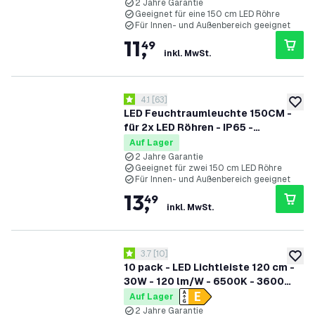
2 Jahre Garantie
Geeignet für eine 150 cm LED Röhre
Für Innen- und Außenbereich geeignet
11
,
49
inkl. MwSt.
Bewertungsbereich öffnen
4.1
[
63
]
4.1 Bewertungssterne
zur W
LED Feuchtraumleuchte 150CM -
für 2x LED Röhren - IP65 -
Edelstahlklammern
Auf Lager
2 Jahre Garantie
Geeignet für zwei 150 cm LED Röhre
Für Innen- und Außenbereich geeignet
13
,
49
inkl. MwSt.
Bewertungsbereich öffnen
3.7
[
10
]
3.7 Bewertungssterne
zur W
10 pack - LED Lichtleiste 120 cm -
30W - 120 lm/W - 6500K - 3600
Lumen
Auf Lager
2 Jahre Garantie