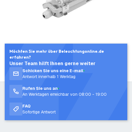
Möchten Sie mehr über Beleuchtungonline.de
erfahren?
Unser Team hilft Ihnen gerne weiter
Schicken Sie uns eine E-mail
Antwort innerhalb 1 Werktag
Rufen Sie uns an
An Werktagen erreichbar von 08:00 - 19:00
FAQ
Sofortige Antwort