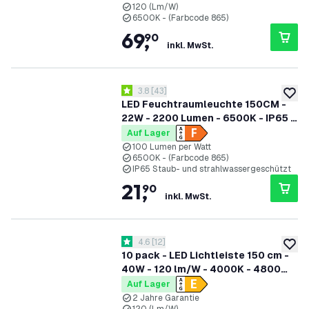
120 (Lm/W)
6500K - (Farbcode 865)
69
,
90
inkl. MwSt.
Bewertungsbereich öffnen
3.8
[
43
]
3.8 Bewertungssterne
zur W
LED Feuchtraumleuchte 150CM -
22W - 2200 Lumen - 6500K - IP65 -
Inkl. 2x LED Röhre
Auf Lager
100 Lumen per Watt
6500K - (Farbcode 865)
IP65 Staub- und strahlwassergeschützt
21
,
90
inkl. MwSt.
Bewertungsbereich öffnen
4.6
[
12
]
4.6 Bewertungssterne
zur W
10 pack - LED Lichtleiste 150 cm -
40W - 120 lm/W - 4000K - 4800
Lumen
Auf Lager
2 Jahre Garantie