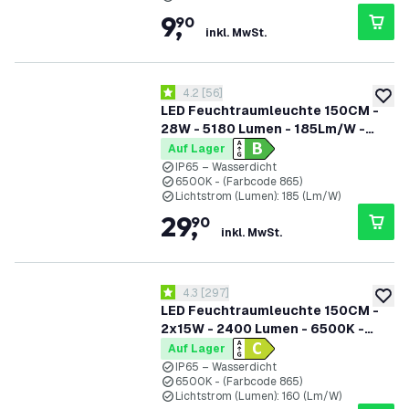
9
,
90
inkl. MwSt.
Bewertungsbereich öffnen
4.2
[
56
]
4.2 Bewertungssterne
zur W
LED Feuchtraumleuchte 150CM -
28W - 5180 Lumen - 185Lm/W -
6500K - High Efficiency -
Auf Lager
Energieetikette B - IP65 - Inkl. LED
IP65 – Wasserdicht
6500K - (Farbcode 865)
Röhre
Lichtstrom (Lumen): 185 (Lm/W)
29
,
90
inkl. MwSt.
Bewertungsbereich öffnen
4.3
[
297
]
4.3 Bewertungssterne
zur W
LED Feuchtraumleuchte 150CM -
2x15W - 2400 Lumen - 6500K -
IP65 - Inkl. LED Röhren
Auf Lager
IP65 – Wasserdicht
6500K - (Farbcode 865)
Lichtstrom (Lumen): 160 (Lm/W)