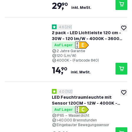
29
,
90
inkl. MwSt.
Bewertungsbereich öffnen
4.6
[
29
]
4.6 Bewertungssterne
zur W
2 pack - LED Lichtleiste 120 cm -
30W - 120 lm/W - 4000K - 3600
Lumen
Auf Lager
2 Jahre Garantie
120 (Lm/W)
4000K - (Farbcode 840)
14
,
90
inkl. MwSt.
Bewertungsbereich öffnen
4.0
[
112
]
4 Bewertungssterne
zur W
LED Feuchtraumleuchte mit
Sensor 120CM - 12W - 4000K -
IP65 - Inkl. LED Röhre
Auf Lager
IP65 – Wasserdicht
>40.000 Brennstunden
Eingebauter Bewegungssensor