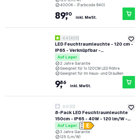
120 (Lm/W)
4000K - (Farbcode 840)
89
,
90
inkl. MwSt.
Bewertungsbereich öffnen
4.4
[
403
]
4.4 Bewertungssterne
zur W
LED Feuchtraumleuchte - 120 cm -
IP65 - Verknüpfbar -
Edelstahlklammern
Auf Lager
2 Jahre Garantie
Geeignet für 1x 120CM LED Röhre
Geeignet für Im Haus- und Draußen
9
,
86
inkl. MwSt.
0.0
[
0
]
0 Bewertungssterne
zur W
8-Pack LED Feuchtraumleuchte
150cm - IP65 - 40W - 120 lm/W -
4000K - Verlinkbar - 3 Jahre
Auf Lager
Garantie
3 Jahre Garantie
125 (Lm/W)