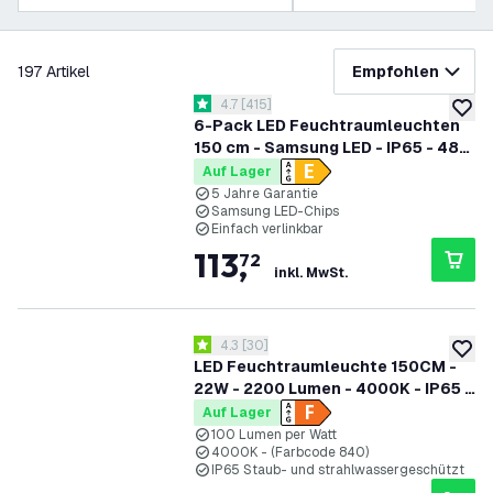
Filter
197
Artikel
Empfohlen
Bewertungsbereich öffnen
4.7
[
415
]
4.7 Bewertungssterne
zur W
6-Pack LED Feuchtraumleuchten
150 cm - Samsung LED - IP65 - 48W
- 130 lm/W - 6500K - Verlinkbar - 5
Auf Lager
Jahre Garantie
5 Jahre Garantie
Samsung LED-Chips
Einfach verlinkbar
113
,
72
inkl. MwSt.
Bewertungsbereich öffnen
4.3
[
30
]
4.3 Bewertungssterne
zur W
LED Feuchtraumleuchte 150CM -
22W - 2200 Lumen - 4000K - IP65 -
Inkl. LED Röhre
Auf Lager
100 Lumen per Watt
4000K - (Farbcode 840)
IP65 Staub- und strahlwassergeschützt