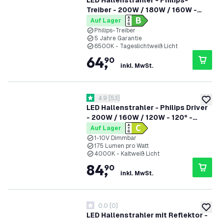
LED Hallenstrahler - Philips-
Treiber - 200W / 180W / 160W -
185lm/W - 6500K - IP65 - Dimmbar
Auf Lager
- 90° - 5 Jahre Garantie
Philips-Treiber
5 Jahre Garantie
6500K - Tageslichtweiß Licht
64
,
90
inkl. MwSt.
Bewertungsbereich öffnen
4.9
[
53
]
4.9 Bewertungssterne
zur W
LED Hallenstrahler - Philips Driver
- 200W / 160W / 120W - 120° -
175lm/W - 4000K - IP65 - Dimmbar
Auf Lager
- 5 Jahre Garantie - GS-geprüft
1-10V Dimmbar
175 Lumen pro Watt
4000K - Kaltweiß Licht
84
,
90
inkl. MwSt.
0.0
[
0
]
0 Bewertungssterne
zur W
LED Hallenstrahler mit Reflektor -