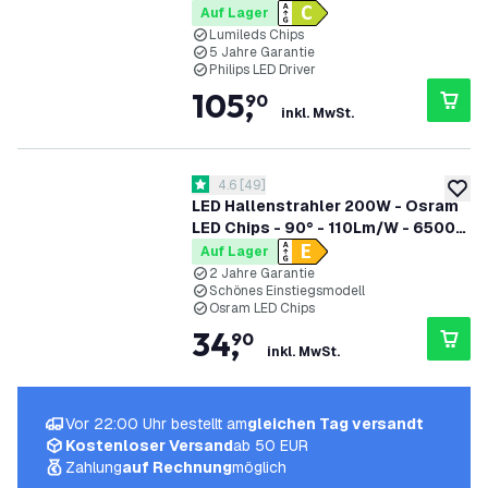
120W - 90° - 175lm/W - 6500K -
Auf Lager
IP65 - Dimmbar - 5 Jahre Garantie -
Lumileds Chips
5 Jahre Garantie
GS-geprüft
Philips LED Driver
105
,
90
inkl. MwSt.
Bewertungsbereich öffnen
4.6
[
49
]
4.6 Bewertungssterne
zur W
LED Hallenstrahler 200W - Osram
LED Chips - 90° - 110Lm/W - 6500K
- IP65 - 2 Jahre Garantie
Auf Lager
2 Jahre Garantie
Schönes Einstiegsmodell
Osram LED Chips
34
,
90
inkl. MwSt.
Vor 22:00 Uhr bestellt am
gleichen Tag versandt
Kostenloser Versand
ab 50 EUR
Zahlung
auf Rechnung
möglich