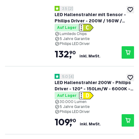
Bewertungsbereich öffnen
3.5
[
2
]
3.5 Bewertungssterne
zur W
LED Hallenstrahler mit Sensor -
Philips Driver - 200W / 160W /
120W - 120° - 175lm/W - 6500K -
Auf Lager
IP65 - Dimmbar - 5 Jahre Garantie -
Lumileds Chips
5 Jahre Garantie
GS-geprüft
Philips LED Driver
132
,
90
inkl. MwSt.
Bewertungsbereich öffnen
5.0
[
4
]
5 Bewertungssterne
zur W
LED Hallenstrahler 200W - Philips
Driver - 120° - 150Lm/W - 6000K -
IP65 - Dimmbar - 5 Jahre Garantie
Auf Lager
30.000 Lumen
5 Jahre Garantie
Philips LED Driver
109
,
90
inkl. MwSt.