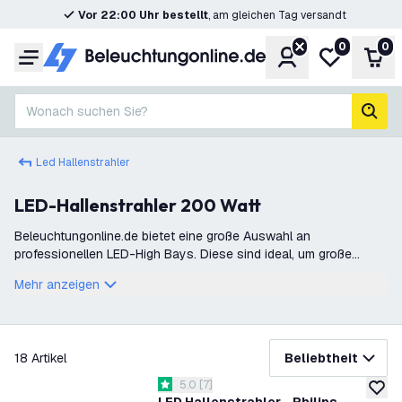
Vor 22:00 Uhr bestellt
, am gleichen Tag versandt
0
0
Konto
Meine Wunsc
War
Menü
Wonach suchen Sie?
Such
Led Hallenstrahler
LED-Hallenstrahler 200 Watt
Beleuchtungonline.de bietet eine große Auswahl an
professionellen LED-High Bays. Diese sind ideal, um große
Räume oder Flächen aus großer Höhe zu beleuchten. Daher wird
Mehr anzeigen
ein LED-Hallenstrahler häufig i
Filter
18
Artikel
Beliebtheit
Bewertungsbereich öffnen
5.0
[
7
]
5 Bewertungssterne
zur W