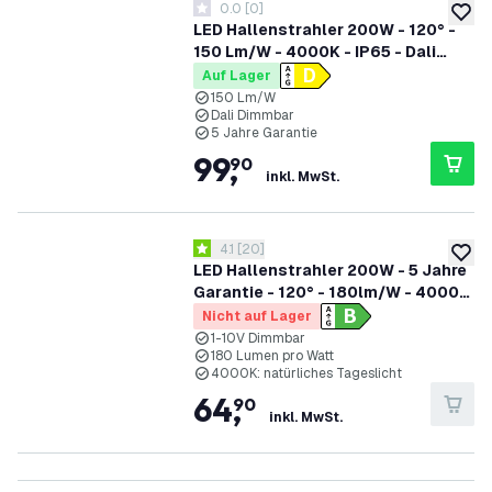
0.0
[
0
]
0 Bewertungssterne
zur W
LED Hallenstrahler 200W - 120° -
150 Lm/W - 4000K - IP65 - Dali
Dimmbar - 5 Jahre Garantie
Auf Lager
150 Lm/W
Dali Dimmbar
5 Jahre Garantie
99
,
90
inkl. MwSt.
Bewertungsbereich öffnen
4.1
[
20
]
4.1 Bewertungssterne
zur W
LED Hallenstrahler 200W - 5 Jahre
Garantie - 120° - 180lm/W - 4000K
- IP65 - Dimmbar - Sosen Treiber
Nicht auf Lager
1-10V Dimmbar
180 Lumen pro Watt
4000K: natürliches Tageslicht
64
,
90
inkl. MwSt.