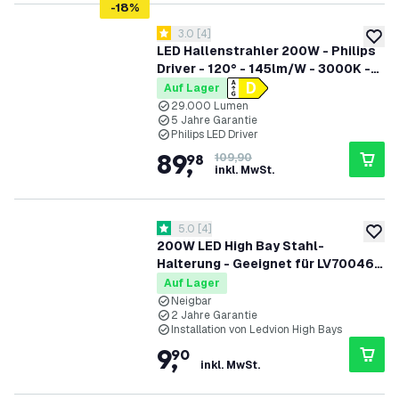
-
18
%
Bewertungsbereich öffnen
3.0
[
4
]
3 Bewertungssterne
zur W
LED Hallenstrahler 200W - Philips
Driver - 120° - 145lm/W - 3000K -
IP65 - Dimmbar - 5 Jahre Garantie
Auf Lager
29.000 Lumen
5 Jahre Garantie
Philips LED Driver
89
,
98
109,90
inkl. MwSt.
Bewertungsbereich öffnen
5.0
[
4
]
5 Bewertungssterne
zur W
200W LED High Bay Stahl-
Halterung - Geeignet für LV70046
& LV70047
Auf Lager
Neigbar
2 Jahre Garantie
Installation von Ledvion High Bays
9
,
90
inkl. MwSt.