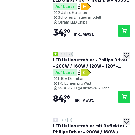
LED Chips - 90° - 110Lm/W - 4000K
- IP65 - 2 Jahre Garantie
Auf Lager
2 Jahre Garantie
Schönes Einstiegsmodell
Osram LED Chips
34
,
90
inkl. MwSt.
Bewertungsbereich öffnen
4.3
[
53
]
4.3 Bewertungssterne
zur W
LED Hallenstrahler - Philips Driver
- 200W / 160W / 120W - 120° -
175lm/W - 6500K - IP65 - Dimmbar
Auf Lager
- 5 Jahre Garantie - GS-geprüft
1-10V Dimmbar
175 Lumen pro Watt
6500K - Tageslichtweiß Licht
84
,
96
inkl. MwSt.
0.0
[
0
]
0 Bewertungssterne
zur W
LED Hallenstrahler mit Reflektor -
Philips Driver - 200W / 160W /