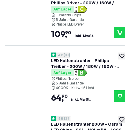
Philips Driver - 200W / 160W /
120W - 90° - 175lm/W - 4000K -
Auf Lager
IP65 - Dimmbar - 5 Jahre Garantie -
Lumileds Chips
5 Jahre Garantie
GS-geprüft
Philips LED Driver
109
,
90
inkl. MwSt.
Bewertungsbereich öffnen
4.8
[
10
]
4.8 Bewertungssterne
zur W
LED Hallenstrahler - Philips-
Treiber - 200W / 180W / 160W -
185lm/W - 4000K - IP65 - Dimmbar
Auf Lager
- 90° - 5 Jahre Garantie
Philips-Treiber
5 Jahre Garantie
4000K - Kaltweiß Licht
64
,
90
inkl. MwSt.
Bewertungsbereich öffnen
4.5
[
37
]
4.5 Bewertungssterne
zur W
LED Hallenstrahler 200W - Osram