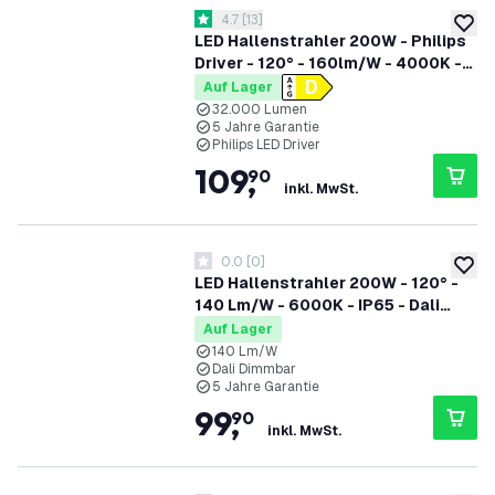
Bewertungsbereich öffnen
4.7
[
13
]
4.7 Bewertungssterne
zur W
LED Hallenstrahler 200W - Philips
Driver - 120° - 160lm/W - 4000K -
IP65 - Dimmbar - 5 Jahre Garantie
Auf Lager
32.000 Lumen
5 Jahre Garantie
Philips LED Driver
109
,
90
inkl. MwSt.
0.0
[
0
]
0 Bewertungssterne
zur W
LED Hallenstrahler 200W - 120° -
140 Lm/W - 6000K - IP65 - Dali
Dimmbar - 5 Jahre Garantie
Auf Lager
140 Lm/W
Dali Dimmbar
5 Jahre Garantie
99
,
90
inkl. MwSt.