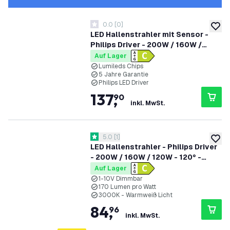
0.0
[
0
]
0 Bewertungssterne
zur W
LED Hallenstrahler mit Sensor -
Philips Driver - 200W / 160W /
120W - 120° - 175lm/W - 4000K -
Auf Lager
IP65 - Dimmbar - 5 Jahre Garantie -
Lumileds Chips
5 Jahre Garantie
GS-geprüft
Philips LED Driver
137
,
90
inkl. MwSt.
Bewertungsbereich öffnen
5.0
[
1
]
5 Bewertungssterne
zur W
LED Hallenstrahler - Philips Driver
- 200W / 160W / 120W - 120° -
170lm/W - 3000K - IP65 - Dimmbar
Auf Lager
- 5 Jahre Garantie
1-10V Dimmbar
170 Lumen pro Watt
3000K - Warmweiß Licht
84
,
96
inkl. MwSt.