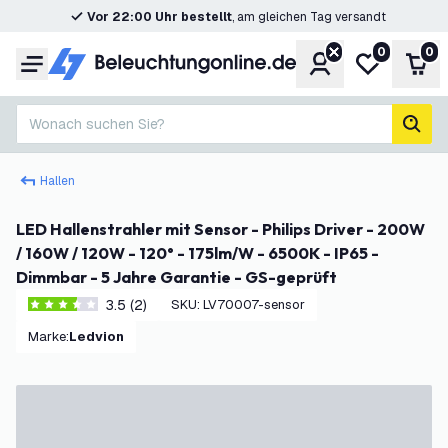
Vor 22:00 Uhr bestellt
, am gleichen Tag versandt
0
0
Konto
Meine Wunsc
War
Menü
Wonach suchen Sie?
Such
Hallen
LED Hallenstrahler mit Sensor - Philips Driver - 200W
/ 160W / 120W - 120° - 175lm/W - 6500K - IP65 -
Dimmbar - 5 Jahre Garantie - GS-geprüft
3.5 (2)
SKU
:
LV70007-sensor
3.5 Bewertungssterne
Marke
:
Ledvion