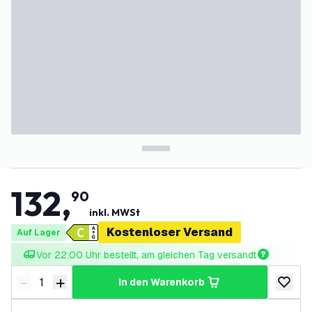
132
,
90
inkl. MWSt
Kostenloser Versand
Auf Lager
Vor 22:00 Uhr bestellt, am gleichen Tag versandt
-
+
in den Warenkorb
Menge verringern
Menge erhöhen
zur Wun