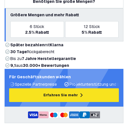
Benötigen Sie große Mengen?
Größere Mengen und mehr Rabatt
6
Stück
12
Stück
2.5%
Rabatt
5%
Rabatt
Später bezahlen
mit
Klarna
30 Tage
Rückgaberecht
Bis zu
7 Jahre Herstellergarantie
9,1
aus
30.000+ Bewertungen
Für Geschäftskunden wählen
Spezielle Partnerpreise
Projektunterstützung und Licht
Erfahren Sie mehr
+
2