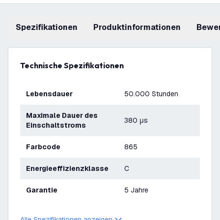
Spezifikationen
Produktinformationen
Bewe
Technische Spezifikationen
Lebensdauer
50.000 Stunden
Maximale Dauer des
380 μs
Einschaltstroms
Farbcode
865
Energieeffizienzklasse
C
Garantie
5 Jahre
Alle Spezifikationen anzeigen