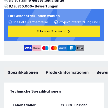
Bis zu
7 Jahre Herstellergarantie
9,1
aus
30.000+ Bewertungen
Für Geschäftskunden wählen
Spezielle Partnerpreise
Projektunterstützung und Licht
Erfahren Sie mehr
+
2
Spezifikationen
Produktinformationen
Bewe
Technische Spezifikationen
Lebensdauer
20.000 Stunden