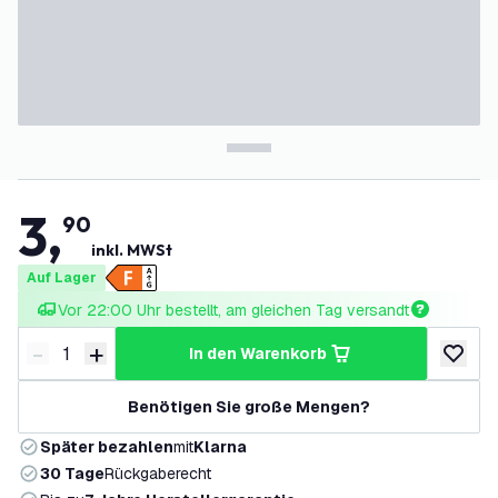
3
,
90
inkl. MWSt
Auf Lager
Vor 22:00 Uhr bestellt, am gleichen Tag versandt
-
+
in den Warenkorb
Menge verringern
Menge erhöhen
zur Wun
Benötigen Sie große Mengen?
Später bezahlen
mit
Klarna
30 Tage
Rückgaberecht