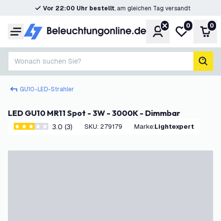
Vor 22:00 Uhr bestellt
, am gleichen Tag versandt
0
0
Konto
Meine Wunsc
War
Menü
Wonach suchen Sie?
Such
GU10-LED-Strahler
LED GU10 MR11 Spot - 3W - 3000K - Dimmbar
3.0 (3)
SKU
:
279179
Marke
:
Lightexpert
3 Bewertungssterne