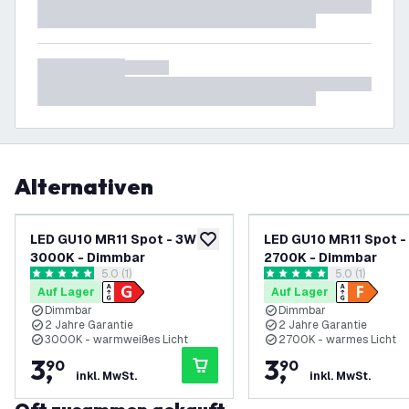
Alternativen
LED GU10 MR11 Spot - 3W -
LED GU10 MR11 Spot -
zur Wunschliste hinzufügen
3000K - Dimmbar
2700K - Dimmbar
Bewertungsbereich öffnen
5.0 (1)
Bewertungsbe
5.0 (1)
5 Bewertungssterne
5 Bewertungssterne
Auf Lager
Auf Lager
Dimmbar
Dimmbar
2 Jahre Garantie
2 Jahre Garantie
3000K - warmweißes Licht
2700K - warmes Licht
3
,
3
,
90
90
inkl. MwSt.
inkl. MwSt.