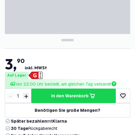
3
,
90
inkl. MWSt
Auf Lager
Vor 22:00 Uhr bestellt, am gleichen Tag versandt
-
+
in den Warenkorb
Menge verringern
Menge erhöhen
zur Wun
Benötigen Sie große Mengen?
Später bezahlen
mit
Klarna
30 Tage
Rückgaberecht