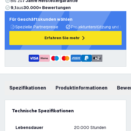
Bis zu
7 Jahre Herstellergarantie
9,1
aus
30.000+ Bewertungen
Für Geschäftskunden wählen
Spezielle Partnerpreise
Projektunterstützung und Licht
Erfahren Sie mehr
+
2
Spezifikationen
Produktinformationen
Bewe
Technische Spezifikationen
Lebensdauer
20.000 Stunden