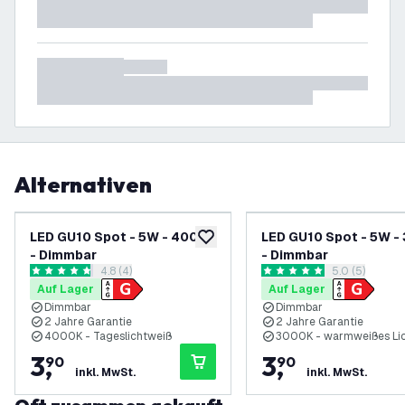
Alternativen
LED GU10 Spot - 5W - 4000K
LED GU10 Spot - 5W -
zur Wunschliste hinzufügen
- Dimmbar
- Dimmbar
Bewertungsbereich öffnen
4.8 (4)
Bewertungsbe
5.0 (5)
4.8 Bewertungssterne
5 Bewertungssterne
Auf Lager
Auf Lager
Dimmbar
Dimmbar
2 Jahre Garantie
2 Jahre Garantie
4000K - Tageslichtweiß
3000K - warmweißes Li
3
,
3
,
90
90
inkl. MwSt.
inkl. MwSt.