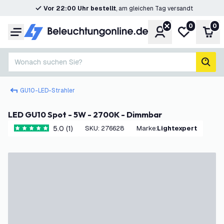
Vor 22:00 Uhr bestellt
, am gleichen Tag versandt
0
0
Konto
Meine Wunsc
War
Menü
Wonach suchen Sie?
Such
GU10-LED-Strahler
LED GU10 Spot - 5W - 2700K - Dimmbar
5.0 (1)
SKU
:
276628
Marke
:
Lightexpert
5 Bewertungssterne