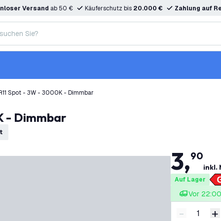
nloser Versand
ab 50 €
Käuferschutz bis
20.000 €
Zahlung auf R
11 Spot - 3W - 3000K - Dimmbar
K - Dimmbar
t
3
,
90
inkl
Auf Lager
Vor 22:00 
-
+
Menge ver
M