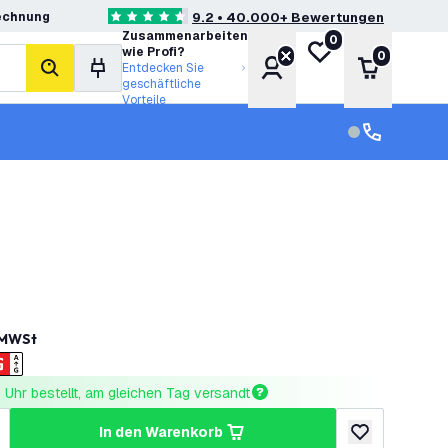
echnung
9.2 • 40.000+ Bewertungen
4.6 Bewertungssterne
Zusammenarbeiten
0
Meine Wunschliste
wie Profi?
0
Konto
Warenkor
Entdecken Sie
Suche
geschäftliche
Vorteile
Kundendienst
Kundenservi
. MWSt
Uhr bestellt, am gleichen Tag versandt
in den Warenkorb
ringern
enge erhöhen
zur Wunschlist