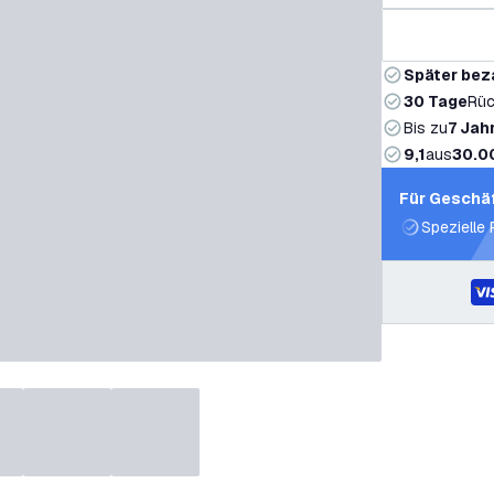
Später bez
30 Tage
Rüc
Bis zu
7 Jah
9,1
aus
30.0
Für Geschä
Spezielle 