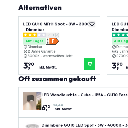
Alternativen
LED GU10 MR11 Spot - 3W - 3000K
LED GU1
zur Wunschliste hinz
- Dimmbar
Dimmba
Bewertungsbereich öffnen
3.0 (3)
3 Bewertungssterne
5 Bewert
Auf Lager
Auf Lag
Dimmbar
Dimmb
2 Jahre Garantie
2 Jahr
3000K - warmweißes Licht
2700K 
3
,
3
,
90
90
inkl. MwSt.
i
Oft zusammen gekauft
LED Wandleuchte - Cube - IP54 - GU10 Fass
13,44
6
,
72
inkl. MwSt.
Dimmbare GU10 LED Spot - 3W - 4000K - 34