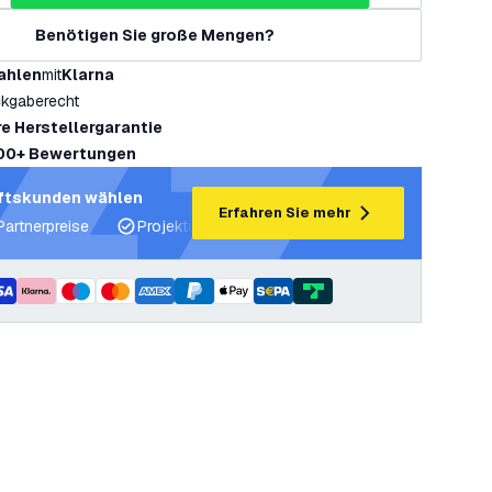
Benötigen Sie große Mengen?
ahlen
mit
Klarna
kgaberecht
re Herstellergarantie
00+ Bewertungen
ftskunden wählen
Erfahren Sie mehr
Partnerpreise
Projektunterstützung und Lichtpläne
Fachku