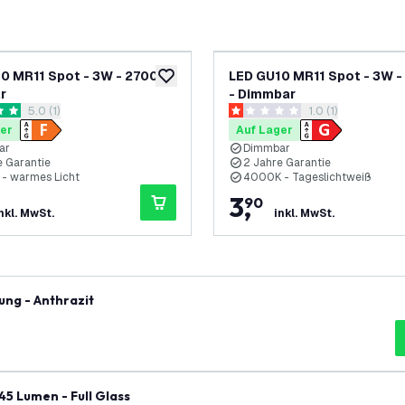
0 MR11 Spot - 3W - 2700K -
LED GU10 MR11 Spot - 3W 
ufügen
zur Wunschliste hinzufügen
r
- Dimmbar
Bewertungsbereich öffnen
5.0 (1)
Bewertungsbereic
1.0 (1)
ungssterne
1 Bewertungssterne
er
Auf Lager
ar
Dimmbar
e Garantie
2 Jahre Garantie
- warmes Licht
4000K - Tageslichtweiß
3
,
90
nkl. MwSt.
inkl. MwSt.
ung - Anthrazit
5 Lumen - Full Glass