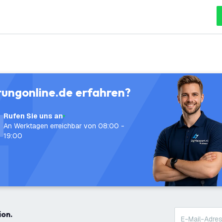
tungonline.de erfahren?
Rufen Sie uns an
An Werktagen erreichbar von 08:00 -
19:00
ion.