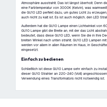
Atmosphäre ausstrahlt. Das ist längst überholt. Denn d
eine Farbtemperatur von 3000K (Kelvin), was warmweißem
die GU10 LED perfekt dazu, um gutes Licht zu erzeugen,
auch nicht zu kalt ist. Es ist auch möglich, den LED Str
Außerdem hat die GU10 Lampe einen Lichtwinkel von 60°
GU10 Lampe gibt die Breite an, mit der das Licht abstrah
bedeutet, dass diese GU10 LED, wenn Sie die in Ihre De
breiten Winkel nach unten strahlt. GU10 LED Lampen mit
werden vor allem in allen Räumen im Haus, in Geschäft
eingesetzt.
Einfach zu bedienen
Schließlich ist diese GU10 Lampe sehr einfach zu install
dieser GU10 Strahler an 220-240 (Volt) angeschlossen
Verwendung eines Transformators nicht notwendig ist.