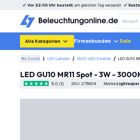
Vor 22:00 Uhr bestellt
, am gleichen Tag versandt
Koste
Firmenkunden
Sale
Alle Kategorien
Zurück
LED-Lampen
GU10-LED-Strahler
LED GU10 MR
LED GU10 MR11 Spot - 3W - 3000
5.0 (1)
SKU
:
276604
Marke
:
Lightexper
5 Bewertungssterne