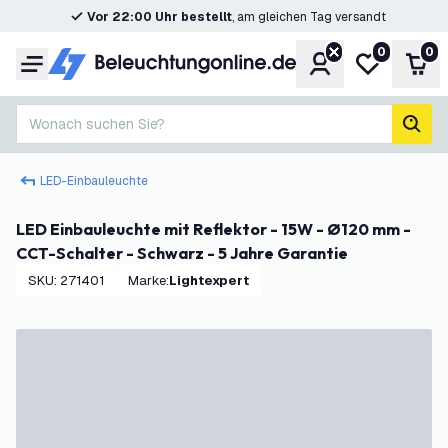
Vor 22:00 Uhr bestellt
, am gleichen Tag versandt
0
0
Konto
Meine Wunsc
War
Menü
Wonach suchen Sie?
Such
LED-Einbauleuchte
LED Einbauleuchte mit Reflektor - 15W - Ø120 mm -
CCT-Schalter - Schwarz - 5 Jahre Garantie
SKU
:
271401
Marke
:
Lightexpert