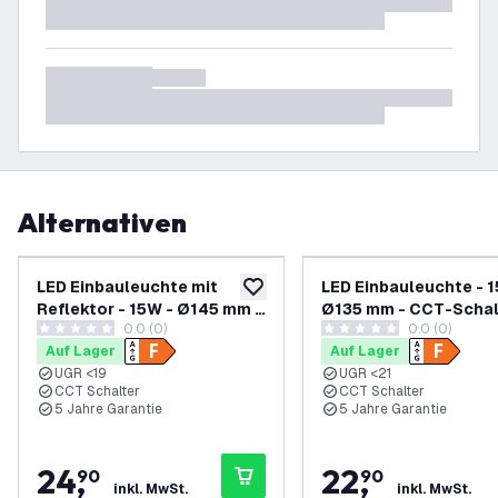
Alternativen
LED Einbauleuchte mit
LED Einbauleuchte - 1
zur Wunschliste hinzufügen
Reflektor - 15W - Ø145 mm -
Ø135 mm - CCT-Schal
0.0 (0)
0.0 (0)
CCT-Schalter - Schwarz - 5
Schwarz - 5 Jahre Ga
0 Bewertungssterne
0 Bewertungssterne
Auf Lager
Auf Lager
Jahre Garantie
UGR <19
UGR <21
CCT Schalter
CCT Schalter
5 Jahre Garantie
5 Jahre Garantie
24
,
22
,
90
90
inkl. MwSt.
inkl. MwSt.