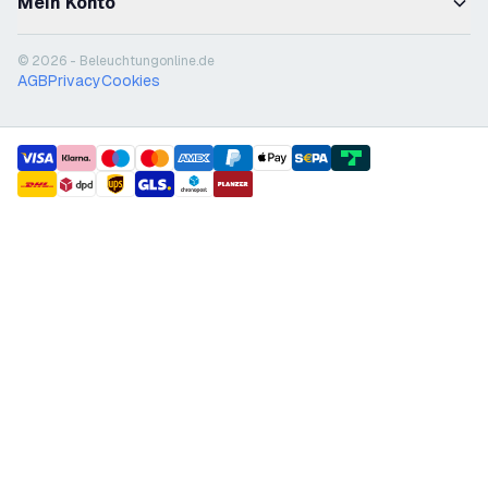
Mein Konto
© 2026 - Beleuchtungonline.de
AGB
Privacy
Cookies
payment methods
shipment methods