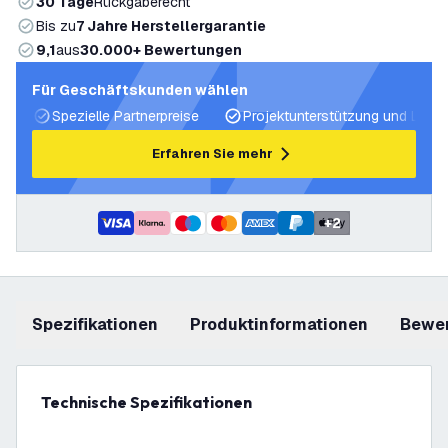
30 Tage
Rückgaberecht
Bis zu
7 Jahre Herstellergarantie
9,1
aus
30.000+ Bewertungen
Für Geschäftskunden wählen
Spezielle Partnerpreise
Projektunterstützung und Licht
Erfahren Sie mehr
+
2
Spezifikationen
Produktinformationen
Bewe
Technische Spezifikationen