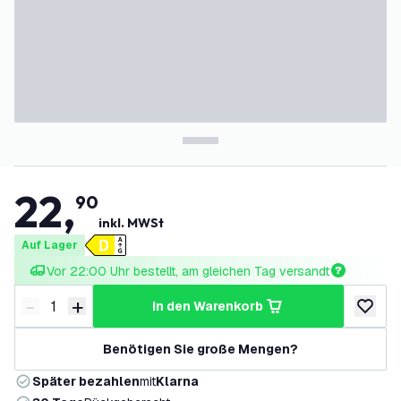
22
,
90
inkl. MWSt
Auf Lager
Vor 22:00 Uhr bestellt, am gleichen Tag versandt
-
+
in den Warenkorb
Menge verringern
Menge erhöhen
zur Wun
Benötigen Sie große Mengen?
Später bezahlen
mit
Klarna