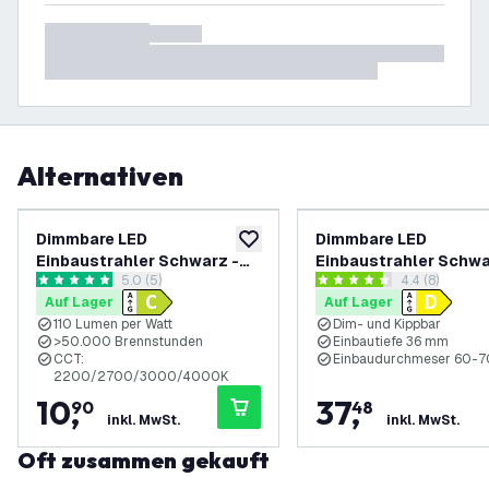
Alternativen
Dimmbare LED
Dimmbare LED
zur Wunschliste hinzufügen
Einbaustrahler Schwarz -
Einbaustrahler Schwa
Bewertungsbereich öffnen
5.0 (5)
Bewertungsbe
4.4 (8)
IP65 - 5W - CCT - 5 Jahre
IP65 - 5W - CCT - 5 Ja
5 Bewertungssterne
4.4 Bewertungssterne
Auf Lager
Auf Lager
Garantie - Geeignet für das
Garantie - Geeignet f
110 Lumen per Watt
Dim- und Kippbar
Badezimmer
Badezimmer
>50.000 Brennstunden
Einbautiefe 36 mm
CCT:
Einbaudurchmeser 60-
2200/2700/3000/4000K
10
,
37
,
90
48
inkl. MwSt.
inkl. MwSt.
Oft zusammen gekauft