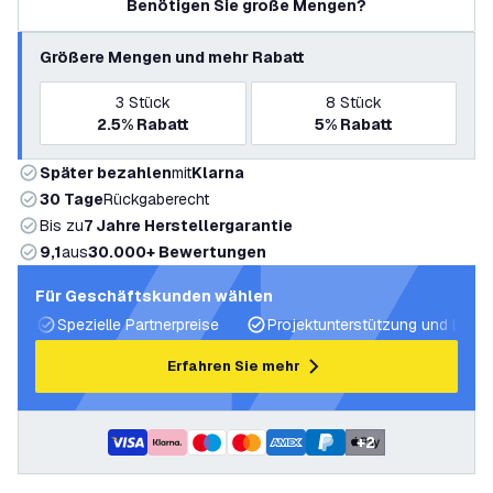
Benötigen Sie große Mengen?
Größere Mengen und mehr Rabatt
3
Stück
8
Stück
2.5%
Rabatt
5%
Rabatt
Später bezahlen
mit
Klarna
30 Tage
Rückgaberecht
Bis zu
7 Jahre Herstellergarantie
9,1
aus
30.000+ Bewertungen
Für Geschäftskunden wählen
Spezielle Partnerpreise
Projektunterstützung und Licht
Erfahren Sie mehr
+
2