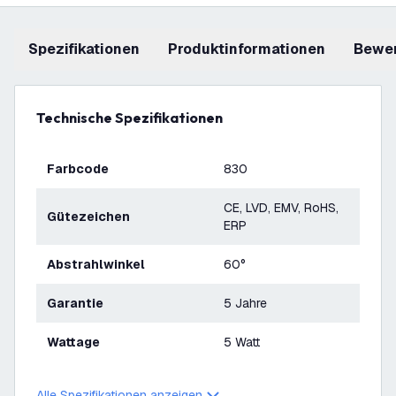
Spezifikationen
Produktinformationen
Bewe
Technische Spezifikationen
Farbcode
830
CE, LVD, EMV, RoHS,
Gütezeichen
ERP
Abstrahlwinkel
60°
Garantie
5 Jahre
Wattage
5 Watt
Alle Spezifikationen anzeigen