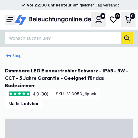
Vor 22:00 Uhr bestellt
, am gleichen Tag versandt
0
0
Konto
Meine Wunsc
War
Menü
Wonach suchen Sie?
Such
Shop
Dimmbare LED Einbaustrahler Schwarz - IP65 - 5W -
CCT - 5 Jahre Garantie - Geeignet für das
Badezimmer
4.9 (30)
SKU
:
LV10050_6pack
4.9 Bewertungssterne
Marke
:
Ledvion