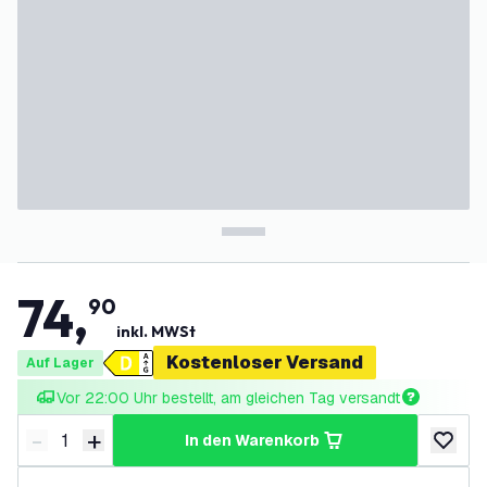
74
,
90
inkl. MWSt
Kostenloser Versand
Auf Lager
Vor 22:00 Uhr bestellt, am gleichen Tag versandt
-
+
in den Warenkorb
Menge verringern
Menge erhöhen
zur Wun