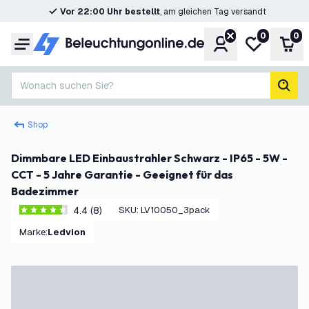
Vor 22:00 Uhr bestellt
, am gleichen Tag versandt
0
0
Konto
Meine Wunsc
War
Menü
Wonach suchen Sie?
Such
Shop
Dimmbare LED Einbaustrahler Schwarz - IP65 - 5W -
CCT - 5 Jahre Garantie - Geeignet für das
Badezimmer
4.4 (8)
SKU
:
LV10050_3pack
4.4 Bewertungssterne
Marke
:
Ledvion