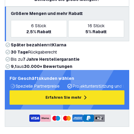
Größere Mengen und mehr Rabatt
6
Stück
16
Stück
2.5%
Rabatt
5%
Rabatt
Später bezahlen
mit
Klarna
30 Tage
Rückgaberecht
Bis zu
7 Jahre Herstellergarantie
9,1
aus
30.000+ Bewertungen
Für Geschäftskunden wählen
Spezielle Partnerpreise
Projektunterstützung und Licht
Erfahren Sie mehr
+
2