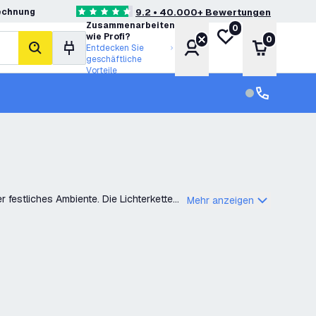
echnung
9.2 • 40.000+ Bewertungen
4.6 Bewertungssterne
Zusammenarbeiten
0
Meine Wunschliste
wie Profi?
0
Konto
Warenkor
Entdecken Sie
Suche
geschäftliche
Vorteile
Kundendienst
Kundenservi
 festliches Ambiente. Die Lichterketten
Mehr anzeigen