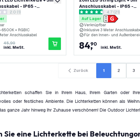
t LED Lichterkette + 3m
20m LED String Light + 3m
zur Wunschliste hinzufügen
sskabel - IP65 -
Anschlusskabel - IP65 -
Bewertungsbereich öffnen
2.0 (1)
Bewertungsbereic
4.7 (21)
fbar - Inkl. 10 LED Lampen
Verknüpfbar - inkl. 20 LEDs
ungssterne
4.7 Bewertungssterne
er
Auf Lager
bar
Verknüpfbar
-6500K + RGBIC
Inklusive 3 Meter Anschlusskab
 Meter Anschlusskabel
Für den Innen- und Außenberei
84
,
45,90
90
inkl. MwSt.
inkl. MwSt.
Zurück
1
2
3
ichterketten schaffen Sie in Ihrem Haus, Ihrem Garten oder Ih
olles oder festliches Ambiente. Die Lichterketten können als Weihn
das ganze Jahr hinweg Ihr Zuhause verschönern! Die Outdoor Lichter
n Sie eine Lichterkette bei Beleuchtungo