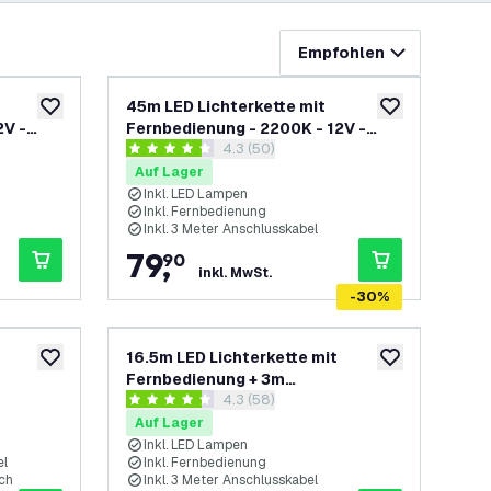
Empfohlen
45m LED Lichterkette mit
zur Wunschliste hinzufügen
zur Wunschliste
2V -
Fernbedienung - 2200K - 12V -
h öffnen
Bewertungsbereich öffnen
4.3 (50)
0 LEDs -
IP54 - Verknüpfbar - inkl. 75 LEDs -
4.3 Bewertungssterne
G40 - Plug & Play
Auf Lager
Inkl. LED Lampen
Inkl. Fernbedienung
Inkl. 3 Meter Anschlusskabel
79
,
90
inkl. MwSt.
-
30
%
16.5m LED Lichterkette mit
zur Wunschliste hinzufügen
zur Wunschliste
Fernbedienung + 3m
h öffnen
Bewertungsbereich öffnen
4.3 (58)
Anschlusskabel - 2200K - 12V -
4.3 Bewertungssterne
IP54 - Verknüpfbar - inkl. 30 LEDs -
Auf Lager
G40 - Plug & Play
Inkl. LED Lampen
el
Inkl. Fernbedienung
ch
Inkl. 3 Meter Anschlusskabel