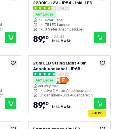
2200K - 12V - IP54 - Inkl. LED
h öffnen
Bewertungsbereich öffnen
3.9 (7)
Lampen - G40 - Plug & Play
3.9 Bewertungssterne
Auf Lager
Inkl. Solar Panel
el
Inkl. 75 LED Lampen
ch
Inkl. 3 Meter Anschlusskabel
89
,
90
128,43
inkl. MwSt.
20m LED String Light + 3m
zur Wunschliste hinzufügen
zur Wunschliste
Anschlusskabel - IP65 -
h öffnen
Bewertungsbereich öffnen
4.7 (3)
Verknüpfbar - inkl. 20 LEDs
4.7 Bewertungssterne
Auf Lager
Verknüpfbar
el
Inklusive 3 Meter Anschlusskabel
ch
Für den Innen- und Außenbereich
89
,
90
inkl. MwSt.
-
30
%