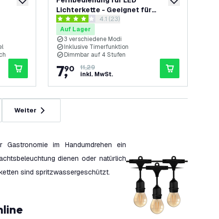
Fernbedienung für LED
zur Wunschliste hinzufügen
zur Wunschliste
Lichterkette - Geeignet für
h öffnen
Bewertungsbereich öffnen
4.1 (23)
LVO10096 bis LVO10099
4.1 Bewertungssterne
Auf Lager
3 verschiedene Modi
el
Inklusive Timerfunktion
ch
Dimmbar auf 4 Stufen
7
,
90
11,29
inkl. MwSt.
Weiter
rer Gastronomie im Handumdrehen ein
achtsbeleuchtung dienen oder natürlich
ketten sind spritzwassergeschützt.
nline