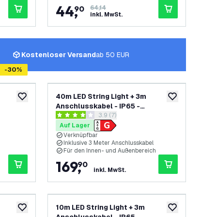
44
,
90
64,14
inkl. MwSt.
Kostenloser Versand
ab 50 EUR
-
30
%
40m LED String Light + 3m
zur Wunschliste hinzufügen
zur Wunschliste
Anschlusskabel - IP65 -
ch öffnen
Bewertungsbereich öffnen
3.9 (7)
 Lampen
Verknüpfbar - inkl. 40 LEDs
3.9 Bewertungssterne
Auf Lager
Verknüpfbar
Inklusive 3 Meter Anschlusskabel
Für den Innen- und Außenbereich
169
,
90
inkl. MwSt.
10m LED String Light + 3m
zur Wunschliste hinzufügen
zur Wunschliste