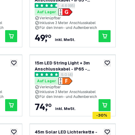
Anschlusskabel - IP65 -
h öffnen
Bewertungsbereich öffnen
4.6 (68)
gen
Verknüpfbar - inkl. 10 LEDs
4.6 Bewertungssterne
Auf Lager
Verknüpfbar
el
Inklusive 3 Meter Anschlusskabel
ch
Für den Innen- und Außenbereich
49
,
90
inkl. MwSt.
15m LED String Light + 3m
zur Wunschliste hinzufügen
zur Wunschliste
Anschlusskabel - IP65 -
h öffnen
Bewertungsbereich öffnen
5.0 (4)
Verknüpfbar - inkl. 15 LEDs
5 Bewertungssterne
Auf Lager
Verknüpfbar
el
Inklusive 3 Meter Anschlusskabel
ch
Für den Innen- und Außenbereich
74
,
90
inkl. MwSt.
-
30
%
45m Solar LED Lichterkette -
zur Wunschliste hinzufügen
zur Wunschliste