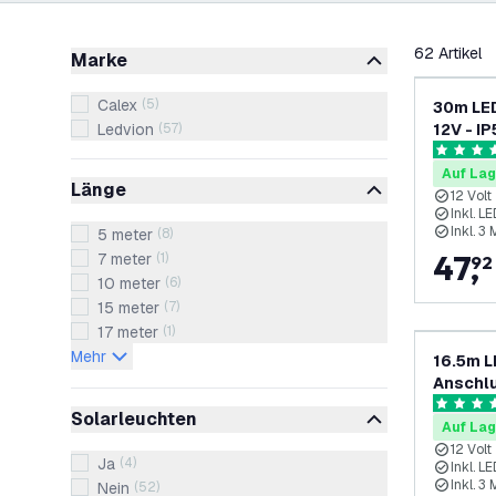
Filter
62
Artikel
Marke
Calex
(
5
)
30m LED
Ledvion
(
57
)
12V - IP
LEDs - 
4.6 Bewe
Auf Lag
Länge
12 Volt
Inkl. 
Inkl. 3
5 meter
(
8
)
47
,
7 meter
(
1
)
92
10 meter
(
6
)
15 meter
(
7
)
17 meter
(
1
)
Mehr
16.5m L
Anschlu
IP54 - V
4.6 Bewe
Solarleuchten
G40 - P
Auf Lag
12 Volt
Ja
(
4
)
Inkl. 
Inkl. 3
Nein
(
52
)