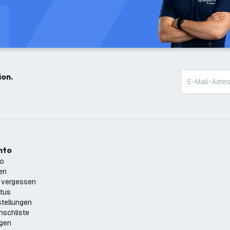
ion.
onto
to
ren
 vergessen
atus
tellungen
nschliste
ngen