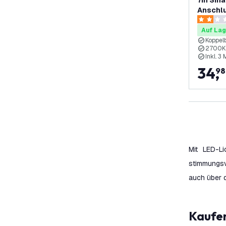
7m Smar
Anschlu
Verknüp
2 Bewert
Auf Lag
Koppel
2700K
Inkl. 3
34
,
98
Mit LED-L
stimmungsv
auch über 
Kaufe