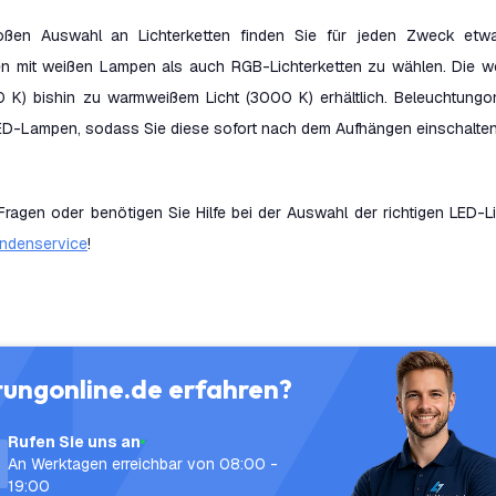
oßen Auswahl an Lichterketten finden Sie für jeden Zweck etw
ten mit weißen Lampen als auch RGB-Lichterketten zu wählen. Die w
0 K) bishin zu warmweißem Licht (3000 K) erhältlich. Beleuchtungon
LED-Lampen, sodass Sie diese sofort nach dem Aufhängen einschalte
Fragen oder benötigen Sie Hilfe bei der Auswahl der richtigen LED-
ndenservice
!
tungonline.de erfahren?
Rufen Sie uns an
An Werktagen erreichbar von 08:00 -
19:00