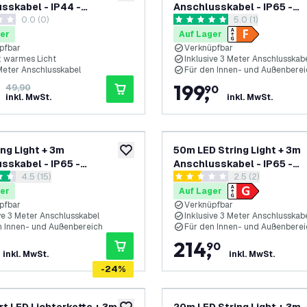
sskabel - IP44 -
Anschlusskabel - IP65 -
0.0 (0)
Bewertungsbereic
5.0 (1)
fbar - Inkl. 10 LED Lampen
Verknüpfbar - inkl. 45 LEDs
ungssterne
5 Bewertungssterne
er
Auf Lager
pfbar
Verknüpfbar
 warmes Licht
Inklusive 3 Meter Anschlusskab
 Meter Anschlusskabel
Für den Innen- und Außenberei
199
,
49,90
90
inkl. MwSt.
inkl. MwSt.
ing Light + 3m
50m LED String Light + 3m
zur Wunschliste hinzufügen
sskabel - IP65 -
Anschlusskabel - IP65 -
Bewertungsbereich öffnen
4.5 (15)
Bewertungsbereic
2.5 (2)
fbar - E27-Fassungen
Verknüpfbar - inkl. 50 LEDs
rtungssterne
2.5 Bewertungssterne
er
Auf Lager
pfbar
Verknüpfbar
ve 3 Meter Anschlusskabel
Inklusive 3 Meter Anschlusskab
n Innen- und Außenbereich
Für den Innen- und Außenberei
214
,
90
inkl. MwSt.
inkl. MwSt.
-
24
%