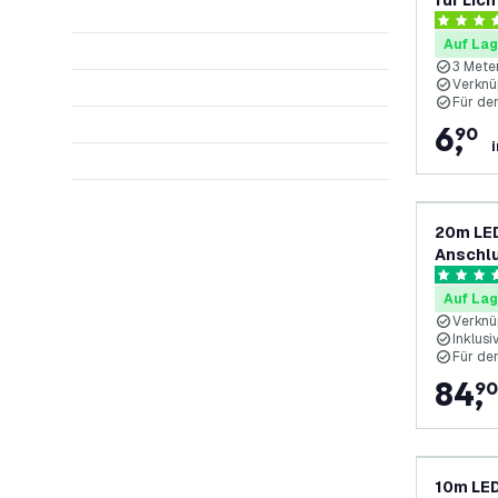
für Lich
4 Bewert
Auf Lag
3 Mete
Verknü
Für de
6
,
90
20m LED
Anschlu
Verknüp
4.8 Bewe
Auf Lag
Verknü
Inklusi
Für de
84
,
90
10m LED