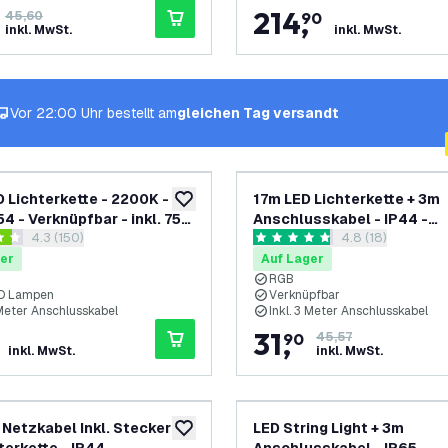
214
,
45,60
90
inkl. MwSt.
inkl. MwSt.
Vor 22:00 Uhr bestellt am
gleichen Tag versandt
 Lichterkette - 2200K -
17m LED Lichterkette + 3m
zur Wunschliste hinzufügen
54 - Verknüpfbar - inkl. 75
Anschlusskabel - IP44 -
Bewertungsbereich öffnen
4.3 (150)
Bewertungsberei
4.8 (18)
G40 - Plug & Play
Verknüpfbar - Inkl. 30 LED
rtungssterne
4.8 Bewertungssterne
er
Auf Lager
RGB
LED Lampen
Verknüpfbar
 Meter Anschlusskabel
Inkl. 3 Meter Anschlusskabel
31
,
90
45,57
inkl. MwSt.
inkl. MwSt.
 Netzkabel Inkl. Stecker
LED String Light + 3m
zur Wunschliste hinzufügen