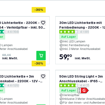
-
30
%
 Lichterkette - 2200K -
30m LED Lichterkette mit
zur Wunschliste hinzufügen
54 - Verknüpfbar - inkl. 50
Fernbedienung - 2200K - 1
Bewertungsbereich öffnen
4.6 (156)
Bewertungsbereic
4.1 (61)
G40 - Plug & Play
IP54 - Verknüpfbar - inkl. 5
rtungssterne
4.1 Bewertungssterne
G40 - Plug & Play
er
Auf Lager
Inkl. LED Lampen
LED Lampen
Inkl. Fernbedienung
 Meter Anschlusskabel
Inkl. 3 Meter Anschlusskabel
59
,
68,46
90
inkl. MwSt.
inkl. MwSt.
-
30
%
ED Lichterkette + 3m
50m LED String Light + 3m
zur Wunschliste hinzufügen
sskabel - 2200K - 12V -
Anschlusskabel - IP65 -
Bewertungsbereich öffnen
4.6 (125)
Bewertungsbereic
4.4 (7)
erknüpfbar - inkl. 30 LEDs -
Verknüpfbar - inkl. 50 LEDs
rtungssterne
4.4 Bewertungssterne
lug & Play
er
Auf Lager
Verknüpfbar
LED Lampen
Inklusive 3 Meter Anschlusskab
 Meter Anschlusskabel
Für den Innen- und Außenberei