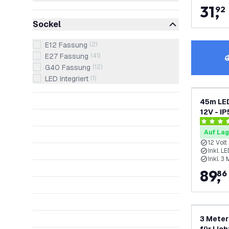
31
,
92
Sockel
E12 Fassung
(
2
)
E27 Fassung
(
41
)
G40 Fassung
(
12
)
LED Integriert
(
1
)
45m LED
12V - IP
LEDs - 
4.3 Bewe
Auf Lag
12 Volt
Inkl. 
Inkl. 3
89
,
86
3 Meter