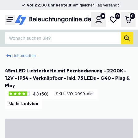
Vor 22:00 Uhr bestellt
, am gleichen Tag versandt
0
0
Konto
Meine Wunsc
War
Menü
Wonach suchen Sie?
Such
Lichterketten
45m LED Lichterkette mit Fernbedienung - 2200K -
12V - IP54 - Verknüpfbar - inkl. 75 LEDs - G40 - Plug &
Play
4.3 (50)
SKU
:
LVO10099-dim
4.3 Bewertungssterne
Marke
:
Ledvion