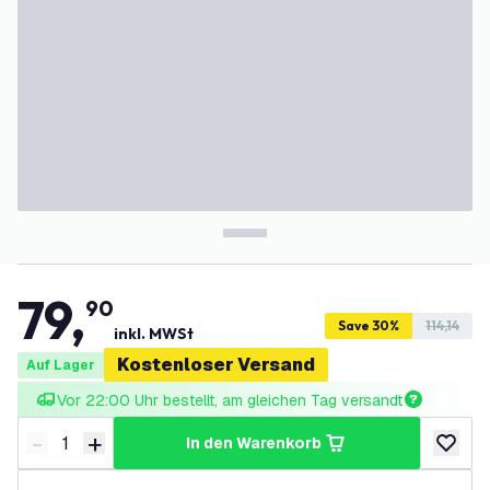
79
,
90
Save 30%
114,14
inkl. MWSt
Kostenloser Versand
Auf Lager
Vor 22:00 Uhr bestellt, am gleichen Tag versandt
-
+
in den Warenkorb
Menge verringern
Menge erhöhen
zur Wun