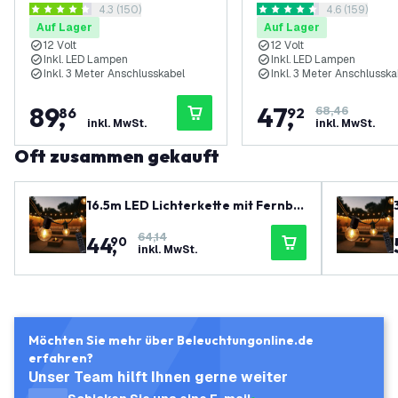
Bewertungsbereich öffnen
4.3 (150)
Bewertungsbe
4.6 (159)
Verknüpfbar - inkl. 75 LEDs -
Verknüpfbar - inkl. 50
4.3 Bewertungssterne
4.6 Bewertungssterne
Auf Lager
Auf Lager
G40 - Plug & Play
G40 - Plug & Play
12 Volt
12 Volt
Inkl. LED Lampen
Inkl. LED Lampen
Inkl. 3 Meter Anschlusskabel
Inkl. 3 Meter Anschlusska
89
,
47
,
86
92
68,46
inkl. MwSt.
inkl. MwSt.
Oft zusammen gekauft
16.5m LED Lichterkette mit Fernbe
dienung + 3m Anschlusskabel - 220
64,14
44
,
0K - 12V - IP54 - Verknüpfbar - inkl.
90
inkl. MwSt.
30 LEDs - G40 - Plug & Play
Möchten Sie mehr über Beleuchtungonline.de
erfahren?
Unser Team hilft Ihnen gerne weiter