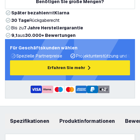
Benötigen Sie große Mengen?
Später bezahlen
mit
Klarna
30 Tage
Rückgaberecht
Bis zu
7 Jahre Herstellergarantie
9,1
aus
30.000+ Bewertungen
Für Geschäftskunden wählen
Spezielle Partnerpreise
Projektunterstützung und Licht
Erfahren Sie mehr
+
2
Spezifikationen
Produktinformationen
Bewe