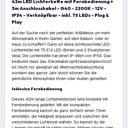
42m LED Lichterkette mit Fernbedienung +
3m Anschlusskabel - G40 - 2200K - 12V -
IP54 - Verknüpfbar - inkl. 75 LEDs - Plug &
Play
Auf der Suche nach der perfekten Art&Weise um mehr
Atmosphäre in Ihrem Garten, auf dem Balkon, oder im
Haus zu schaffen? Dann ist diese professionelle LED-
Lichterkette mit 75 E12 LED-Birnen und 2 Ersatzbirnen
ideal. Die Lichterkette hat einen IP-Wert von IP54. Das
bedeutet dass das Steckkabel spritzwassergeschützt
ist. Nicht nur geeignet als Weihnachtsbeleuchtung,
sondern das ganze Jahr durch können Sie die
gemütliche Atmosphäre Innen oder Außen genießen.
Inklusive Fernbedienung
Dieses 42m lange Lichterkettenset wird komplett mit
Fernbedienung geliefert. Mit der kompakten
Fernbedienung kannst du ganz einfach einen Timer
einstellen, die Helligkeit anpassen und zwischen drei
verschiedenen Lichtmodi wählen. So kannst du die
Lampen dauerhaft leuchten lassen, blinken lassen oder