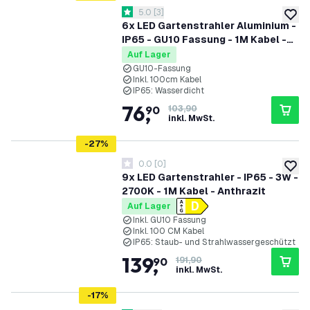
Bewertungsbereich öffnen
5.0
[
3
]
5 Bewertungssterne
zur W
6x LED Gartenstrahler Aluminium -
IP65 - GU10 Fassung - 1M Kabel -
Schwarz
Auf Lager
GU10-Fassung
Inkl. 100cm Kabel
IP65: Wasserdicht
76
,
90
103,90
inkl. MwSt.
-
27
%
0.0
[
0
]
0 Bewertungssterne
zur W
9x LED Gartenstrahler - IP65 - 3W -
2700K - 1M Kabel - Anthrazit
Auf Lager
Inkl. GU10 Fassung
Inkl. 100 CM Kabel
IP65: Staub- und Strahlwassergeschützt
139
,
90
191,90
inkl. MwSt.
-
17
%