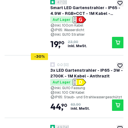
Bewertungsbereich öffnen
4.7
[
3
]
4.7 Bewertungssterne
zur W
Smart LED Gartenstrahler - IP65 -
4.9W - RGB+CCT - 1M Kabel -
Schwarz
Auf Lager
Inkl. 100cm Kabel
IP65: Wasserdicht
Inkl. GU10 Strahler
19
,
90
23,90
inkl. MwSt.
-
30
%
0.0
[
0
]
0 Bewertungssterne
zur W
3x LED Gartenstrahler - IP65 - 3W -
2700K - 1M Kabel - Anthrazit
Auf Lager
Inkl. GU10 Fassung
Inkl. 100 CM Kabel
IP65: Staub- und Strahlwassergeschützt
44
,
90
63,90
inkl. MwSt.
Bewertungsbereich öffnen
4.9
[
14
]