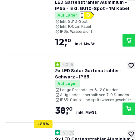
zur W
LED Gartenstrahler Aluminium -
IP65 - inkl. GU10-Spot - 1M Kabel
Auf Lager
Inkl. GU10-Spot
Inkl. 100cm Kabel
IP65: Wasserdicht
12
,
90
inkl. MwSt.
Bewertungsbereich öffnen
4.0
[
5
]
4 Bewertungssterne
zur W
2x LED Solar Gartenstrahler -
Schwarz - IP65
Auf Lager
Lange Brenndauer 8-12 Stunden
Aufgeladen innerhalb von 7-9 Stunden
IP65: Staub- und spritzwassergeschützt
38
,
90
inkl. MwSt.
-
26
%
Bewertungsbereich öffnen
5.0
[
5
]
5 Bewertungssterne
zur W
9x LED Gartenstrahler Aluminium -