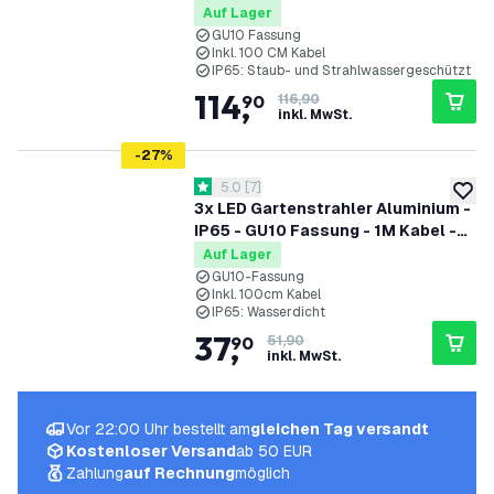
Kabel - Anthrazit
Auf Lager
GU10 Fassung
Inkl. 100 CM Kabel
IP65: Staub- und Strahlwassergeschützt
114
,
90
116,90
inkl. MwSt.
-
27
%
Bewertungsbereich öffnen
5.0
[
7
]
5 Bewertungssterne
zur W
3x LED Gartenstrahler Aluminium -
IP65 - GU10 Fassung - 1M Kabel -
Schwarz
Auf Lager
GU10-Fassung
Inkl. 100cm Kabel
IP65: Wasserdicht
37
,
90
51,90
inkl. MwSt.
Vor 22:00 Uhr bestellt am
gleichen Tag versandt
Kostenloser Versand
ab 50 EUR
Zahlung
auf Rechnung
möglich