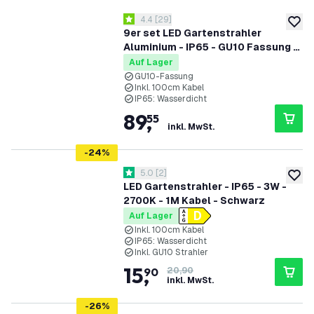
Bewertungsbereich öffnen
4.4
[
29
]
4.4 Bewertungssterne
zur W
9er set LED Gartenstrahler
Aluminium - IP65 - GU10 Fassung -
1M Kabel
Auf Lager
GU10-Fassung
Inkl. 100cm Kabel
IP65: Wasserdicht
89
,
55
inkl. MwSt.
-
24
%
Bewertungsbereich öffnen
5.0
[
2
]
5 Bewertungssterne
zur W
LED Gartenstrahler - IP65 - 3W -
2700K - 1M Kabel - Schwarz
Auf Lager
Inkl. 100cm Kabel
IP65: Wasserdicht
Inkl. GU10 Strahler
15
,
90
20,90
inkl. MwSt.
-
26
%