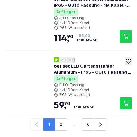
IP65 - GU10 Fassung - 1M Kabel -
Schwarz
Auf Lager
GU10-Fassung
Inkl. 100cm Kabel
IP65: Wasserdicht
114
,
90
155,90
inkl. MwSt.
Bewertungsbereich öffnen
4.4
[
24
]
4.4 Bewertungssterne
zur W
6er set LED Gartenstrahler
Aluminium - IP65 - GU10 Fassung -
1M Kabel
Auf Lager
GU10-Fassung
Inkl. 100cm Kabel
IP65: Wasserdicht
59
,
70
inkl. MwSt.
1
2
...
6
Zurück
Weiter