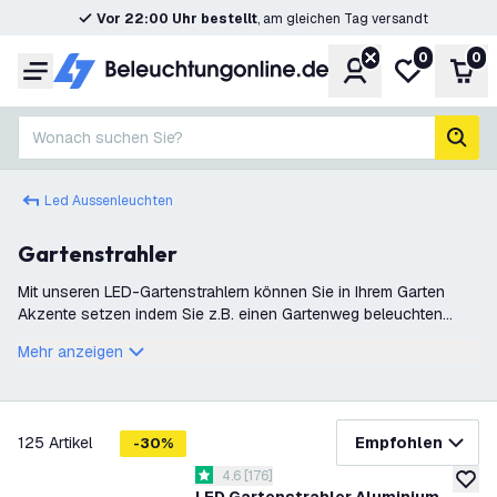
Vor 22:00 Uhr bestellt
, am gleichen Tag versandt
0
0
Konto
Meine Wunsc
War
Menü
Wonach suchen Sie?
Such
Led Aussenleuchten
Gartenstrahler
Mit unseren LED-Gartenstrahlern können Sie in Ihrem Garten
Akzente setzen indem Sie z.B. einen Gartenweg beleuchten
oder die Strahler unter Bäumen oder zwischen Pflanzen
Mehr anzeigen
plazieren.
Filter
125
Artikel
Empfohlen
-
30
%
Bewertungsbereich öffnen
4.6
[
176
]
4.6 Bewertungssterne
zur W