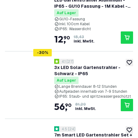
LED Gartenstrahler Aluminium -
IP65 - GU10 Fassung - 1M Kabel -
Schwarz
Auf Lager
GU10-Fassung
Inkl. 100cm Kabel
IP65: Wasserdicht
12
,
90
18,43
inkl. MwSt.
-
30
%
Bewertungsbereich öffnen
4.1
[
27
]
4.1 Bewertungssterne
zur W
3x LED Solar Gartenstrahler -
Schwarz - IP65
Auf Lager
Lange Brenndauer 8-12 Stunden
Aufgeladen innerhalb von 7-9 Stunden
IP65: Staub- und spritzwassergeschützt
56
,
90
81,29
inkl. MwSt.
Bewertungsbereich öffnen
4.5
[
24
]
4.5 Bewertungssterne
zur W
7m Smart LED Gartenstrahler Set +