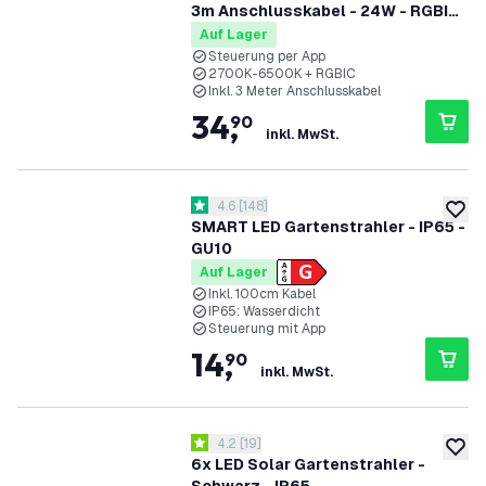
3m Anschlusskabel - 24W - RGBIC
- IP65 - Verknüpfbar - Plug & Play
Auf Lager
Steuerung per App
2700K-6500K + RGBIC
Inkl. 3 Meter Anschlusskabel
34
,
90
inkl. MwSt.
Bewertungsbereich öffnen
4.6
[
148
]
4.6 Bewertungssterne
zur W
SMART LED Gartenstrahler - IP65 -
GU10
Auf Lager
Inkl. 100cm Kabel
IP65: Wasserdicht
Steuerung mit App
14
,
90
inkl. MwSt.
Bewertungsbereich öffnen
4.2
[
19
]
4.2 Bewertungssterne
zur W
6x LED Solar Gartenstrahler -