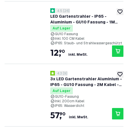
Bewertungsbereich öffnen
4.5
[
26
]
4.5 Bewertungssterne
zur W
LED Gartenstrahler - IP65 -
Aluminium - GU10 Fassung - 1M
Kabel - Anthrazit
Auf Lager
GU10 Fassung
Inkl. 100 CM Kabel
IP65: Staub- und Strahlwassergeschützt
12
,
90
inkl. MwSt.
Bewertungsbereich öffnen
4.3
[
9
]
4.3 Bewertungssterne
zur W
3x LED Gartenstrahler Aluminium -
IP65 - GU10 Fassung - 2M Kabel -
Schwarz
Auf Lager
GU10-Fassung
Inkl. 200cm Kabel
IP65: Wasserdicht
57
,
90
inkl. MwSt.