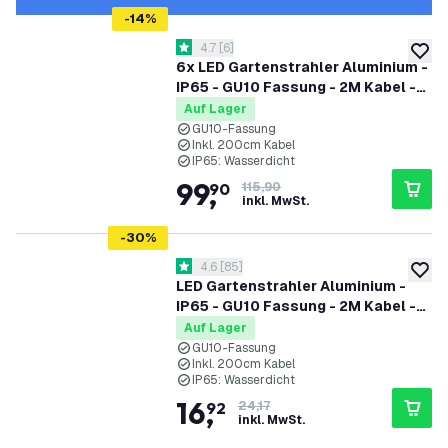
-
14
%
Bewertungsbereich öffnen
4.7
[
6
]
4.7 Bewertungssterne
zur W
6x LED Gartenstrahler Aluminium -
IP65 - GU10 Fassung - 2M Kabel -
Anthrazit
Auf Lager
GU10-Fassung
Inkl. 200cm Kabel
IP65: Wasserdicht
99
,
90
115,90
inkl. MwSt.
-
30
%
Bewertungsbereich öffnen
4.6
[
85
]
4.6 Bewertungssterne
zur W
LED Gartenstrahler Aluminium -
IP65 - GU10 Fassung - 2M Kabel -
Anthrazit
Auf Lager
GU10-Fassung
Inkl. 200cm Kabel
IP65: Wasserdicht
16
,
92
24,17
inkl. MwSt.