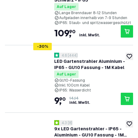
Schwarz - IP65
Auf Lager
Lange Brenndauer 8-12 Stunden
Aufgeladen innerhalb von 7-9 Stunden
IP65: Staub- und spritzwassergeschützt
109
,
90
inkl. MwSt.
-
30
%
Bewertungsbereich öffnen
4.6
[
444
]
4.6 Bewertungssterne
zur W
LED Gartenstrahler Aluminium -
IP65 - GU10 Fassung - 1M Kabel
Auf Lager
GU10-Fassung
Inkl. 100cm Kabel
IP65: Wasserdicht
9
,
90
14,14
inkl. MwSt.
Bewertungsbereich öffnen
4.3
[
8
]
4.3 Bewertungssterne
zur W
9x LED Gartenstrahler - IP65 -
Aluminium - GU10 Fassung - 1M