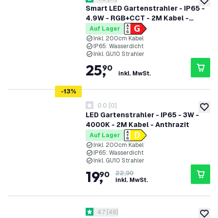
4.9 Bewertungssterne
zur W
Smart LED Gartenstrahler - IP65 -
4.9W - RGB+CCT - 2M Kabel -
Schwarz
Auf Lager
Inkl. 200cm Kabel
IP65: Wasserdicht
Inkl. GU10 Strahler
25
,
90
inkl. MwSt.
-
13
%
0.0
[
0
]
0 Bewertungssterne
zur W
LED Gartenstrahler - IP65 - 3W -
4000K - 2M Kabel - Anthrazit
Auf Lager
Inkl. 200cm Kabel
IP65: Wasserdicht
Inkl. GU10 Strahler
19
,
90
22,90
inkl. MwSt.
Bewertungsbereich öffnen
4.7
[
49
]
4.7 Bewertungssterne