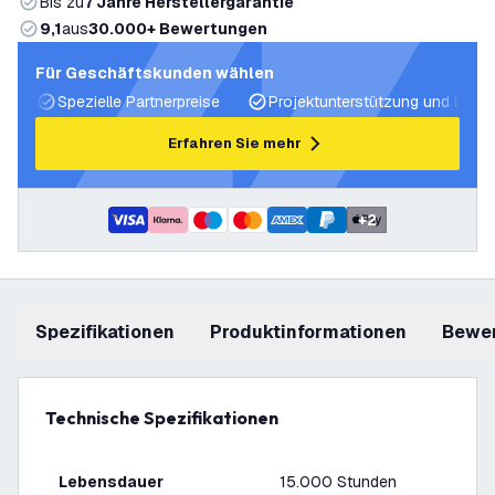
Bis zu
7 Jahre Herstellergarantie
9,1
aus
30.000+ Bewertungen
Für Geschäftskunden wählen
Spezielle Partnerpreise
Projektunterstützung und Licht
Erfahren Sie mehr
+
2
Spezifikationen
Produktinformationen
Bewe
Technische Spezifikationen
Lebensdauer
15.000 Stunden