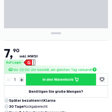
7
,
90
inkl. MWSt
Auf Lager
Vor 22:00 Uhr bestellt, am gleichen Tag versandt
-
+
in den Warenkorb
Menge verringern
Menge erhöhen
zur Wun
Benötigen Sie große Mengen?
Später bezahlen
mit
Klarna
30 Tage
Rückgaberecht