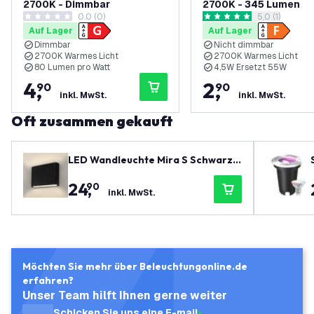
2700K - Dimmbar
2700K - 345 Lumen
0.0 (0)
Bewertungsbe
5.0 (1)
0 Bewertungssterne
5 Bewertungssterne
Auf Lager
Auf Lager
Dimmbar
Nicht dimmbar
2700K Warmes Licht
2700K Warmes Licht
80 Lumen pro Watt
4,5W Ersetzt 55W
4
,
2
,
90
90
inkl. MwSt.
inkl. MwSt.
Oft zusammen gekauft
LED Wandleuchte Mira S Schwarz -
3000K - 5,5W - IP54
24
,
90
inkl. MwSt.
Möchten Sie mehr über Beleuchtungonline.de
erfahren?
Unser Team hilft Ihnen gerne weiter
Schicken Sie uns eine E-mail