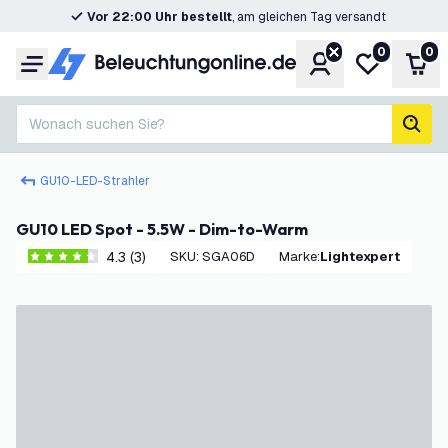
Vor 22:00 Uhr bestellt
, am gleichen Tag versandt
0
0
Konto
Meine Wunsc
War
Menü
Wonach suchen Sie?
Such
GU10-LED-Strahler
GU10 LED Spot - 5.5W - Dim-to-Warm
4.3 (3)
SKU
:
SGA06D
Marke
:
Lightexpert
4.3 Bewertungssterne