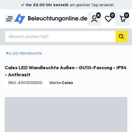
Vor 22:00 Uhr bestellt
, am gleichen Tag versandt
0
0
Konto
Meine Wunsc
War
Menü
Wonach suchen Sie?
Such
LED-Wandleuchte
Calex LED Wandleuchte Außen - GU10-Fassung - IP54
- Anthrazit
SKU
:
4301000500
Marke
:
Calex