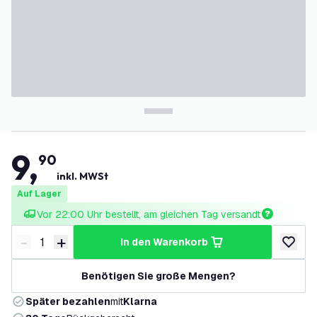
9
,
90
inkl. MWSt
Auf Lager
Vor 22:00 Uhr bestellt, am gleichen Tag versandt
-
+
in den Warenkorb
Menge verringern
Menge erhöhen
zur Wun
Benötigen Sie große Mengen?
Später bezahlen
mit
Klarna