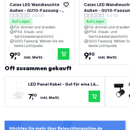
Calex LED Wandleuchte
Calex LED Wandleuch
zur Wunschliste hinzufügen
Außen - GU10-Fassung -
Außen - GU10-Fassun
0.0 (0)
0.0 (0)
IP54 - Rost
IP54 - Schwarz
0 Bewertungssterne
0 Bewertungssterne
Auf Lager
Auf Lager
Für drinnen und draußen
Für drinnen und draußen
IP54: Staub- und
IP54: Staub- und
Spritzwassergeschützt
Spritzwassergeschützt
GU10 Fassung: Wählen Sie die
GU10 Fassung: Wählen Si
beste Lichtquelle
beste Lichtquelle
9
,
9
,
90
90
inkl. MwSt.
inkl. MwSt.
Oft zusammen gekauft
LED Panel Kabel - Gut für eine Län
ge von 150 cm
7
,
90
inkl. MwSt.
Möchten Sie mehr über Beleuchtungonline.de