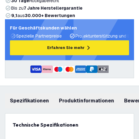
30 Tage
Rückgaberecht
Bis zu
7 Jahre Herstellergarantie
9,1
aus
30.000+ Bewertungen
Für Geschäftskunden wählen
Spezielle Partnerpreise
Projektunterstützung und Licht
Erfahren Sie mehr
+
2
Spezifikationen
Produktinformationen
Bewe
Technische Spezifikationen