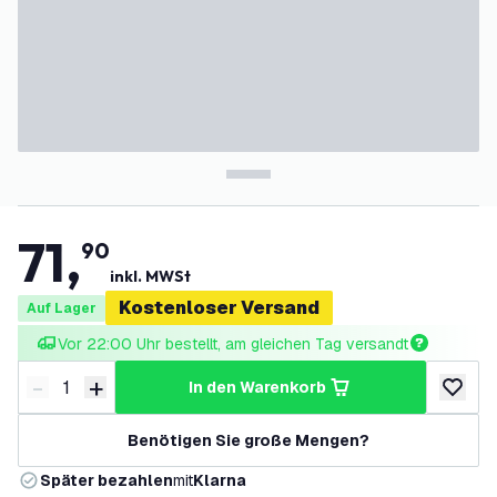
71
,
90
inkl. MWSt
Kostenloser Versand
Auf Lager
Vor 22:00 Uhr bestellt, am gleichen Tag versandt
-
+
in den Warenkorb
Menge verringern
Menge erhöhen
zur Wun
Benötigen Sie große Mengen?
Später bezahlen
mit
Klarna