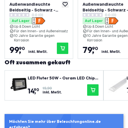
Außenwandleuchte
Außenwandleuchte
zur Wunschliste hinzufügen
Beidseitig - Schwarz -
Beidseitig - Schwarz 
0.0 (0)
0.0 (0)
Integrierte LED - IP44 -
Integrierte LED - IP44
0 Bewertungssterne
0 Bewertungssterne
Auf Lager
Auf Lager
Canto 2 - 10 Jahre Garantie
Canto Kubi 2 - 10 Jah
Up & Down Licht
Up & Down Licht
Garantie
Für den Innen- und Außeneinsatz
Für den Innen- und Auße
10 Jahre Garantie gegen
10 Jahre Garantie gegen
Korrosion
Korrosion
99
,
79
,
90
90
inkl. MwSt.
inkl. MwSt.
Oft zusammen gekauft
LED Fluter 50W - Osram LED Chips
- 6000 Lumen - 4000K
19,90
14
,
90
inkl. MwSt.
Möchten Sie mehr über Beleuchtungonline.de
erfahren?