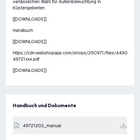
verlässlichen Wahl für Außenbeleuchtung in
Küstengebieten.
[[DOWNLOADS]]
Handbuch
[[DOWNLOADS]]
https://cdn.webshopapp.com/shops/250971/files/449023623
49721xxx.pdf
[[DOWNLOADS]]
Handbuch und Dokumente
49721203_manual