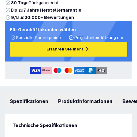
30 Tage
Rückgaberecht
Bis zu
7 Jahre Herstellergarantie
9,1
aus
30.000+ Bewertungen
Für Geschäftskunden wählen
Spezielle Partnerpreise
Projektunterstützung und Licht
Erfahren Sie mehr
+
2
Spezifikationen
Produktinformationen
Bewe
Technische Spezifikationen