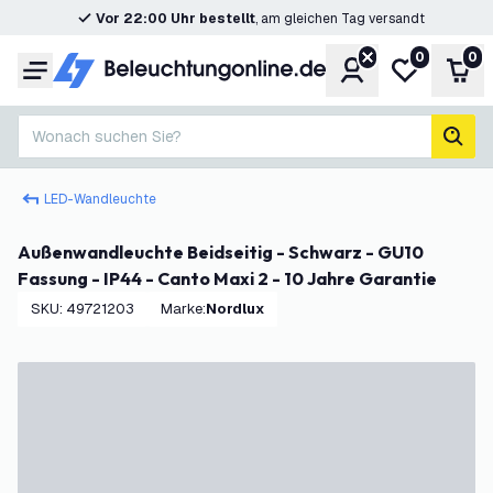
Vor 22:00 Uhr bestellt
, am gleichen Tag versandt
0
0
Konto
Meine Wunsc
War
Menü
Wonach suchen Sie?
Such
LED-Wandleuchte
Außenwandleuchte Beidseitig - Schwarz - GU10
Fassung - IP44 - Canto Maxi 2 - 10 Jahre Garantie
SKU
:
49721203
Marke
:
Nordlux