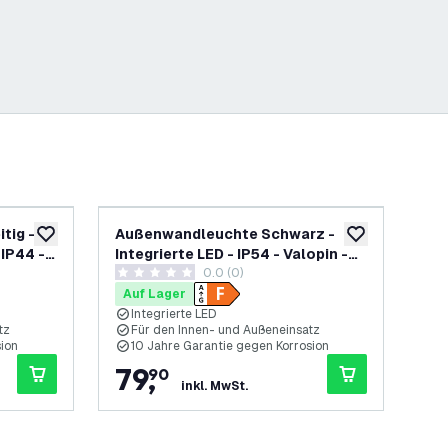
tig -
Außenwandleuchte Schwarz -
Au
zur Wunschliste hinzufügen
zur Wunschliste
 IP44 -
Integrierte LED - IP54 - Valopin -
Ver
0.0 (0)
rantie
10 Jahre Garantie
Can
0 Bewertungssterne
0 B
Auf Lager
Au
Integrierte LED
G
tz
Für den Innen- und Außeneinsatz
F
sion
10 Jahre Garantie gegen Korrosion
1
79
,
7
90
inkl. MwSt.