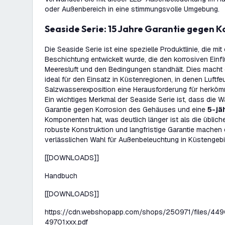
oder Außenbereich in eine stimmungsvolle Umgebung.
Seaside Serie: 15 Jahre Garantie gegen K
Die Seaside Serie ist eine spezielle Produktlinie, die mi
Beschichtung entwickelt wurde, die den korrosiven Einf
Meeresluft und den Bedingungen standhält. Dies macht 
ideal für den Einsatz in Küstenregionen, in denen Luftfe
Salzwasserexposition eine Herausforderung für herkömml
Ein wichtiges Merkmal der Seaside Serie ist, dass die 
Garantie gegen Korrosion des Gehäuses und eine
5-jä
Komponenten hat, was deutlich länger ist als die üblich
robuste Konstruktion und langfristige Garantie machen 
verlässlichen Wahl für Außenbeleuchtung in Küstengebi
[[DOWNLOADS]]
Handbuch
[[DOWNLOADS]]
https://cdn.webshopapp.com/shops/250971/files/449
49701xxx.pdf