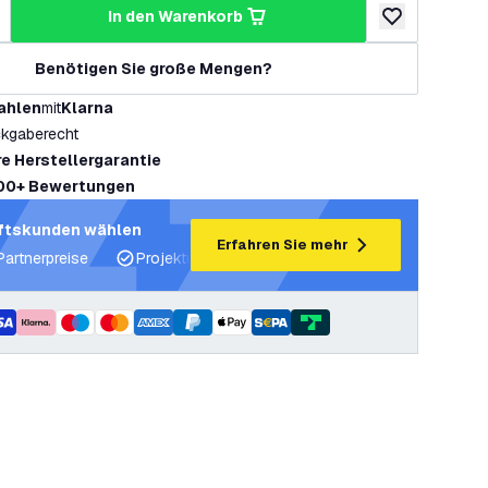
in den Warenkorb
ringern
enge erhöhen
zur Wunschlist
Benötigen Sie große Mengen?
ahlen
mit
Klarna
kgaberecht
re Herstellergarantie
00+ Bewertungen
ftskunden wählen
Erfahren Sie mehr
Partnerpreise
Projektunterstützung und Lichtpläne
Fachku