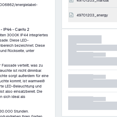
49701203_manual
006862/energielabel-
49701203_energy
- IP44 - Canto 2
iten 3000K IP44 integriertes
ssade. Diese LED-
nbereich bezeichnet. Diese
und Rückseite, unter
r Fassade verteilt, was zu
euchte ist nicht dimmbar.
hte sorgt außerdem für eine
euchte kommt, ist warmweiß
erte LED-Beleuchtung und
st also einsatzbereit. Die
 sich ideal als
 30.000 Stunden.
andumdrehen Ihren Garten