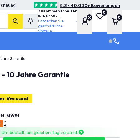
echnung
9.2 • 40.000+ Bewertungen
4.6 Bewertungssterne
Zusammenarbeiten
0
Meine Wunschliste
wie Profi?
0
Konto
Warenkor
Entdecken Sie
Suche
geschäftliche
Vorteile
Kundendienst
Kundenservi
Jahre Garantie
 - 10 Jahre Garantie
er Versand
nkl. MWSt
Uhr bestellt, am gleichen Tag versandt