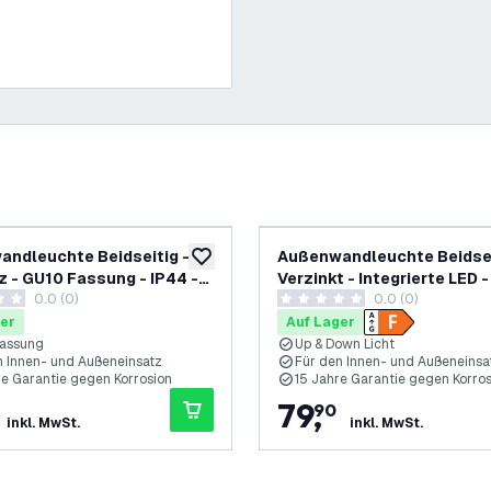
ndleuchte Beidseitig -
Außenwandleuchte Beidsei
ufügen
zur Wunschliste hinzufügen
 - GU10 Fassung - IP44 -
Verzinkt - Integrierte LED -
0.0 (0)
0.0 (0)
axi 2 - 10 Jahre Garantie
Canto Kubi 2 - 15 Jahre Ga
ungssterne
0 Bewertungssterne
er
Auf Lager
assung
Up & Down Licht
n Innen- und Außeneinsatz
Für den Innen- und Außeneinsa
re Garantie gegen Korrosion
15 Jahre Garantie gegen Korro
79
,
90
inkl. MwSt.
inkl. MwSt.