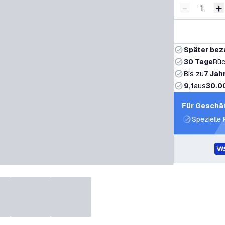
-
+
Menge ver
M
Später bez
30 Tage
Rüc
Bis zu
7 Jah
9,1
aus
30.0
Für Geschä
Spezielle 