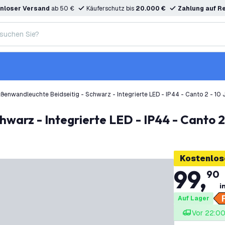
nloser Versand
ab 50 €
Käuferschutz bis
20.000 €
Zahlung auf R
ßenwandleuchte Beidseitig - Schwarz - Integrierte LED - IP44 - Canto 2 - 10 
hwarz - Integrierte LED - IP44 - Canto 2
Kostenlos
99
,
90
i
Auf Lager
Vor 22:00 