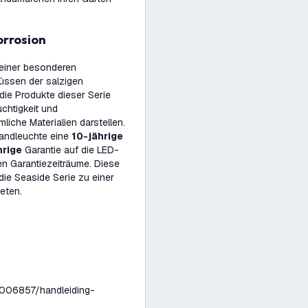
orrosion
t einer besonderen
lüssen der salzigen
die Produkte dieser Serie
uchtigkeit und
iche Materialien darstellen.
Wandleuchte eine
10-jährige
hrige
Garantie auf die LED-
en Garantiezeiträume. Diese
die Seaside Serie zu einer
eten.
006857/handleiding-