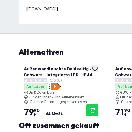
[[DOWNLOADS]]
Alternativen
Außenwandleuchte Beidseitig -
Außenwa
zur Wunschliste hinz
Schwarz - Integrierte LED - IP44 -
Schwarz
0.0 (0)
Canto Kubi 2 - 10 Jahre Garantie
Canto M
0 Bewertungssterne
0 Bewert
Auf Lager
Auf Lag
Up & Down Licht
GU10 F
Für den Innen- und Außeneinsatz
Für de
10 Jahre Garantie gegen Korrosion
10 Jah
79
,
71
,
90
90
inkl. MwSt.
Oft zusammen gekauft