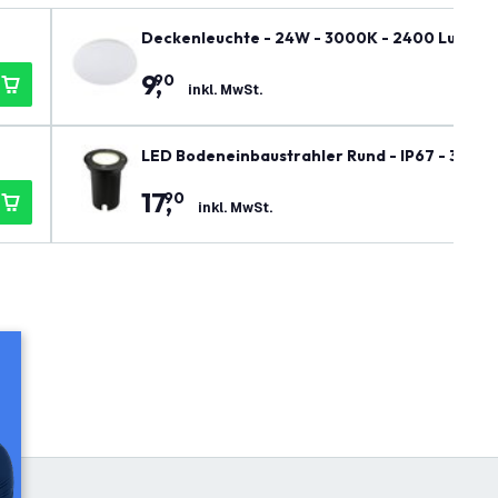
Deckenleuchte - 24W - 3000K - 2400 Lumen 
9
,
90
inkl. MwSt.
LED Bodeneinbaustrahler Rund - IP67 - 3W - 
17
,
90
inkl. MwSt.