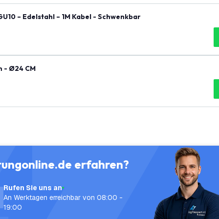
GU10 – Edelstahl – 1M Kabel - Schwenkbar
n - Ø24 CM
tungonline.de erfahren?
Rufen Sie uns an
An Werktagen erreichbar von 08:00 -
19:00