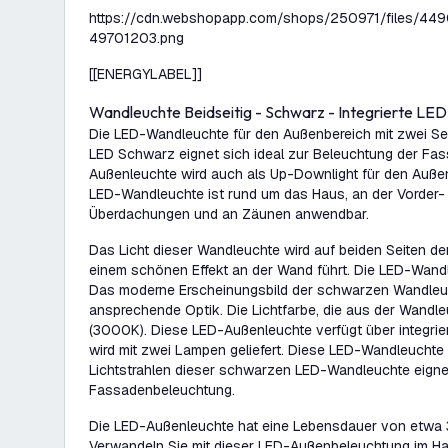
https://cdn.webshopapp.com/shops/250971/files/449
49701203.png
[[ENERGYLABEL]]
Wandleuchte Beidseitig - Schwarz - Integrierte LED 
Die LED-Wandleuchte für den Außenbereich mit zwei Se
LED Schwarz eignet sich ideal zur Beleuchtung der Fa
Außenleuchte wird auch als Up-Downlight für den Auße
LED-Wandleuchte ist rund um das Haus, an der Vorder- 
Überdachungen und an Zäunen anwendbar.
Das Licht dieser Wandleuchte wird auf beiden Seiten de
einem schönen Effekt an der Wand führt. Die LED-Wandl
Das moderne Erscheinungsbild der schwarzen Wandleuc
ansprechende Optik. Die Lichtfarbe, die aus der Wandl
(3000K). Diese LED-Außenleuchte verfügt über integri
wird mit zwei Lampen geliefert. Diese LED-Wandleuchte i
Lichtstrahlen dieser schwarzen LED-Wandleuchte eignen
Fassadenbeleuchtung.
Die LED-Außenleuchte hat eine Lebensdauer von etwa
Verwandeln Sie mit dieser LED-Außenbeleuchtung im H