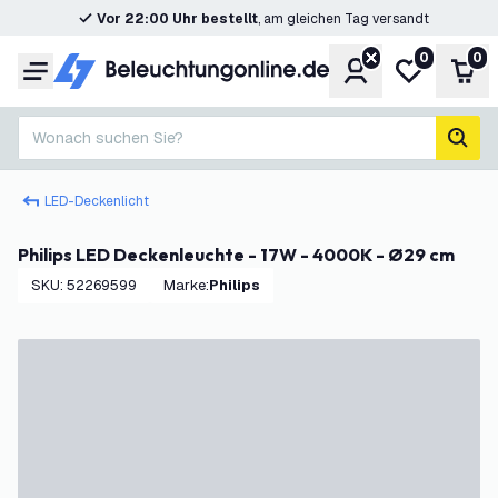
Vor 22:00 Uhr bestellt
, am gleichen Tag versandt
0
0
Konto
Meine Wunsc
War
Menü
Wonach suchen Sie?
Such
LED-Deckenlicht
Philips LED Deckenleuchte - 17W - 4000K - Ø29 cm
SKU
:
52269599
Marke
:
Philips