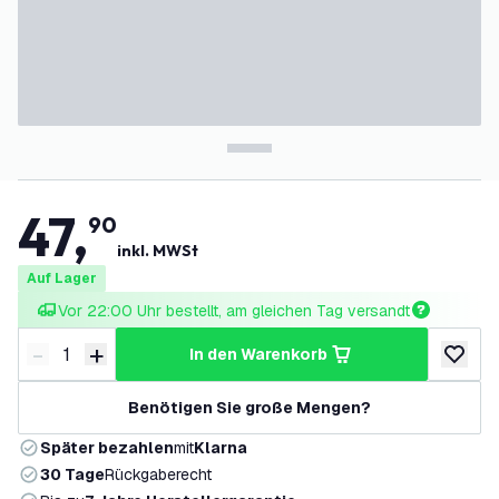
47
,
90
inkl. MWSt
Auf Lager
Vor 22:00 Uhr bestellt, am gleichen Tag versandt
-
+
in den Warenkorb
Menge verringern
Menge erhöhen
zur Wun
Benötigen Sie große Mengen?
Später bezahlen
mit
Klarna
30 Tage
Rückgaberecht