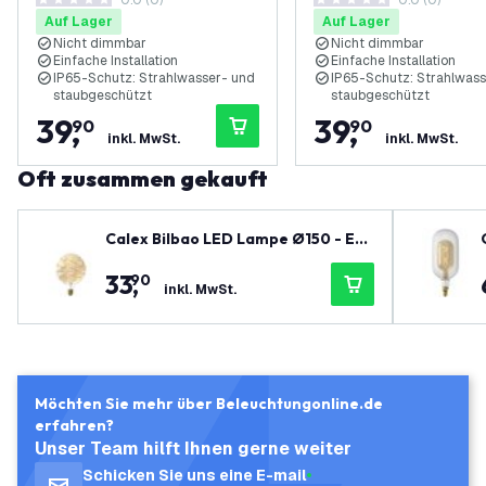
0.0 (0)
0.0 (0)
0 Bewertungssterne
0 Bewertungssterne
Auf Lager
Auf Lager
Nicht dimmbar
Nicht dimmbar
Einfache Installation
Einfache Installation
IP65-Schutz: Strahlwasser- und
IP65-Schutz: Strahlwass
staubgeschützt
staubgeschützt
39
,
39
,
90
90
inkl. MwSt.
inkl. MwSt.
Oft zusammen gekauft
Calex Bilbao LED Lampe Ø150 - E2
C
7 - 140 Lumen - Gold - Vintage Lam
33
,
90
pe
inkl. MwSt.
Möchten Sie mehr über Beleuchtungonline.de
erfahren?
Unser Team hilft Ihnen gerne weiter
Schicken Sie uns eine E-mail