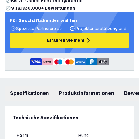
Bis zu
7 Jahre Herstellergarantie
9,1
aus
30.000+ Bewertungen
Für Geschäftskunden wählen
Spezielle Partnerpreise
Projektunterstützung und Licht
Erfahren Sie mehr
+
2
Spezifikationen
Produktinformationen
Bewe
Technische Spezifikationen
Form
Rund